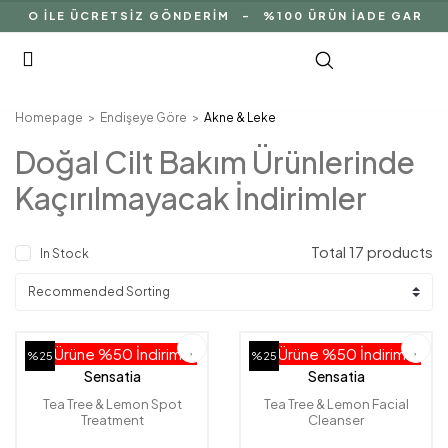
RGO İLE ÜCRETSİZ GÖNDERİM - %100 ÜRÜN İADE GARANTİ
Homepage
Endişeye Göre
Akne & Leke
Doğal Cilt Bakım Ürünlerinde
Kaçırılmayacak İndirimler
Total 17 products
In Stock
2. Ürüne %50 İndirim!
2. Ürüne %50 İndirim!
%25
%25
Sensatia
Sensatia
Tea Tree & Lemon Spot
Tea Tree & Lemon Facial
Treatment
Cleanser