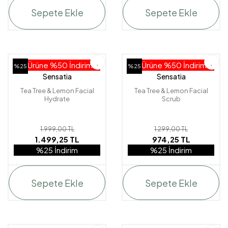
Sepete Ekle
Sepete Ekle
2. Ürüne %50 İndirim!
2. Ürüne %50 İndirim!
%25
%25
Sensatia
Sensatia
Tea Tree & Lemon Facial
Tea Tree & Lemon Facial
Hydrate
Scrub
1.999,00 TL
1.299,00 TL
1.499,25 TL
974,25 TL
%25 İndirim
%25 İndirim
Sepete Ekle
Sepete Ekle