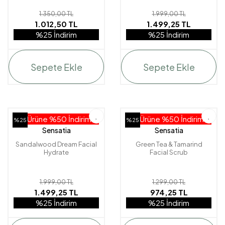
1.350,00 TL
1.999,00 TL
1.012,50 TL
1.499,25 TL
%25 İndirim
%25 İndirim
Sepete Ekle
Sepete Ekle
2. Ürüne %50 İndirim!
2. Ürüne %50 İndirim!
%25
%25
Sensatia
Sensatia
Sandalwood Dream Facial
Green Tea & Tamarind
Hydrate
Facial Scrub
1.999,00 TL
1.299,00 TL
1.499,25 TL
974,25 TL
%25 İndirim
%25 İndirim