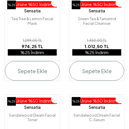
2. Ürüne %50 İndirim!
2. Ürüne %50 İndirim!
%25
%25
Sensatia
Sensatia
Tea Tree & Lemon Facial
Green Tea & Tamarind
Mask
Facial Cleanser
1.299,00 TL
1.350,00 TL
974,25 TL
1.012,50 TL
%25 İndirim
%25 İndirim
Sepete Ekle
Sepete Ekle
2. Ürüne %50 İndirim!
2. Ürüne %50 İndirim!
%25
%25
Sensatia
Sensatia
Sandalwood Dream Facial
Sandalwood Dream Facial
Toner
C-Serum