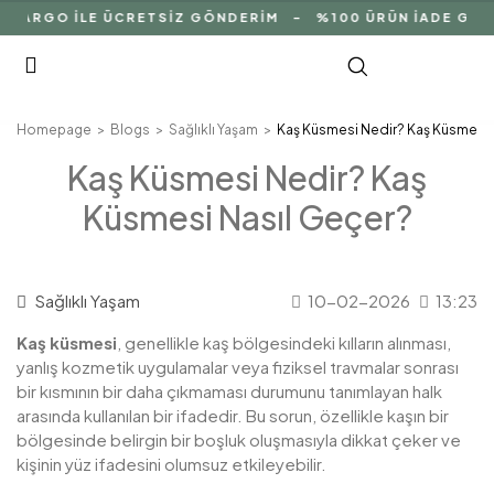
KARGO İLE ÜCRETSİZ GÖNDERİM - %100 ÜRÜN İADE GARAN
Homepage
Blogs
Sağlıklı Yaşam
Kaş Küsmesi Nedir? Kaş Küsmesi 
Kaş Küsmesi Nedir? Kaş
Küsmesi Nasıl Geçer?
Sağlıklı Yaşam
10-02-2026
13:23
Kaş küsmesi
, genellikle kaş bölgesindeki kılların alınması,
yanlış kozmetik uygulamalar veya fiziksel travmalar sonrası
bir kısmının bir daha çıkmaması durumunu tanımlayan halk
arasında kullanılan bir ifadedir. Bu sorun, özellikle kaşın bir
bölgesinde belirgin bir boşluk oluşmasıyla dikkat çeker ve
kişinin yüz ifadesini olumsuz etkileyebilir.