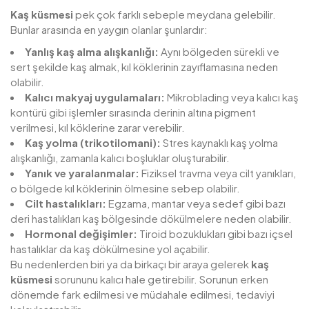
Kaş küsmesi
pek çok farklı sebeple meydana gelebilir.
Bunlar arasında en yaygın olanlar şunlardır:
Yanlış kaş alma alışkanlığı:
Aynı bölgeden sürekli ve
sert şekilde kaş almak, kıl köklerinin zayıflamasına neden
olabilir.
Kalıcı makyaj uygulamaları:
Mikroblading veya kalıcı kaş
kontürü gibi işlemler sırasında derinin altına pigment
verilmesi, kıl köklerine zarar verebilir.
Kaş yolma (trikotilomani):
Stres kaynaklı kaş yolma
alışkanlığı, zamanla kalıcı boşluklar oluşturabilir.
Yanık ve yaralanmalar:
Fiziksel travma veya cilt yanıkları,
o bölgede kıl köklerinin ölmesine sebep olabilir.
Cilt hastalıkları:
Egzama, mantar veya sedef gibi bazı
deri hastalıkları kaş bölgesinde dökülmelere neden olabilir.
Hormonal değişimler:
Tiroid bozuklukları gibi bazı içsel
hastalıklar da kaş dökülmesine yol açabilir.
Bu nedenlerden biri ya da birkaçı bir araya gelerek
kaş
küsmesi
sorununu kalıcı hale getirebilir. Sorunun erken
dönemde fark edilmesi ve müdahale edilmesi, tedaviyi