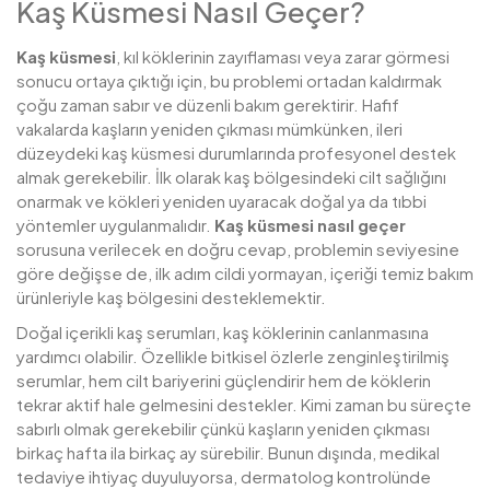
Kaş Küsmesi Nasıl Geçer?
Kaş küsmesi
, kıl köklerinin zayıflaması veya zarar görmesi
sonucu ortaya çıktığı için, bu problemi ortadan kaldırmak
çoğu zaman sabır ve düzenli bakım gerektirir. Hafif
vakalarda kaşların yeniden çıkması mümkünken, ileri
düzeydeki kaş küsmesi durumlarında profesyonel destek
almak gerekebilir. İlk olarak kaş bölgesindeki cilt sağlığını
onarmak ve kökleri yeniden uyaracak doğal ya da tıbbi
yöntemler uygulanmalıdır.
Kaş küsmesi nasıl geçer
sorusuna verilecek en doğru cevap, problemin seviyesine
göre değişse de, ilk adım cildi yormayan, içeriği temiz bakım
ürünleriyle kaş bölgesini desteklemektir.
Doğal içerikli kaş serumları, kaş köklerinin canlanmasına
yardımcı olabilir. Özellikle bitkisel özlerle zenginleştirilmiş
serumlar, hem cilt bariyerini güçlendirir hem de köklerin
tekrar aktif hale gelmesini destekler. Kimi zaman bu süreçte
sabırlı olmak gerekebilir çünkü kaşların yeniden çıkması
birkaç hafta ila birkaç ay sürebilir. Bunun dışında, medikal
tedaviye ihtiyaç duyuluyorsa, dermatolog kontrolünde