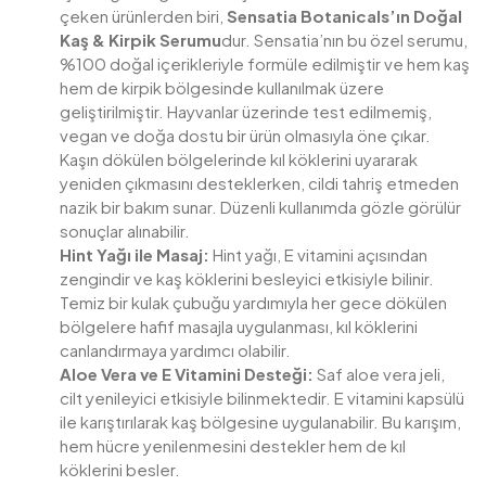
çeken ürünlerden biri,
Sensatia Botanicals’ın Doğal
Kaş & Kirpik Serumu
dur. Sensatia’nın bu özel serumu,
%100 doğal içerikleriyle formüle edilmiştir ve hem kaş
hem de kirpik bölgesinde kullanılmak üzere
geliştirilmiştir. Hayvanlar üzerinde test edilmemiş,
vegan ve doğa dostu bir ürün olmasıyla öne çıkar.
Kaşın dökülen bölgelerinde kıl köklerini uyararak
yeniden çıkmasını desteklerken, cildi tahriş etmeden
nazik bir bakım sunar. Düzenli kullanımda gözle görülür
sonuçlar alınabilir.
Hint Yağı ile Masaj:
Hint yağı, E vitamini açısından
zengindir ve kaş köklerini besleyici etkisiyle bilinir.
Temiz bir kulak çubuğu yardımıyla her gece dökülen
bölgelere hafif masajla uygulanması, kıl köklerini
canlandırmaya yardımcı olabilir.
Aloe Vera ve E Vitamini Desteği:
Saf aloe vera jeli,
cilt yenileyici etkisiyle bilinmektedir. E vitamini kapsülü
ile karıştırılarak kaş bölgesine uygulanabilir. Bu karışım,
hem hücre yenilenmesini destekler hem de kıl
köklerini besler.