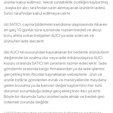
ürünler kabul edilmez, tekrar satılabilirlik özelliğini kaybetmiş
, başka bir alıcı tarafından satın alınmayacak ürünlerin iadesi
Satıcı tarafından kabul edilmeyecektir.
(iii) SATICI, cayma bildiriminin kendisine ulaşmasında itibaren
en geç 10 günlük süre içerisinde toplam bedeli ve alıcıyı
borç altına sokan belgeleri ALICI’ya iade edecek ve
ürünü/leri iade alacaktır.
(iiii) ALICI’nın kusurundan kaynaklanan bir nedenle ürünün/lerin
değerinde bir azalma olur veya iade imkânsızlaşırsa ALICI
kusuru oranında SATICI’nın zararlarını tazmin edecektir. İade
gönderimi sırasında kargo firmalarından ya da iade işlemini
gerçekleştiren Alıcıdan kaynaklanan sebeplerle , ürün ve
ürünle birlikte gönderilen evrak ve materyallerde meydana
gelen bozulma ya da benzeri değer kaybettirici her türlü
durumun sorumluluğu iadeyi gerçekleştiren Alıcı ya aittir.
Böyle bir durumda Satıcı ürünleri iade almak ve bedeli geri
ödemek zorunda değildir.
( iiiii) Sözleşmeden cayma hakkının kullanılması nedeniyle