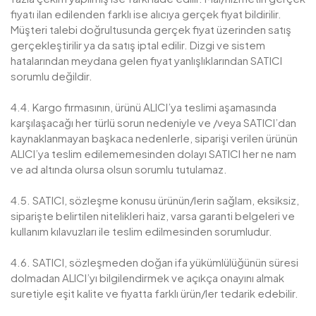
fiyatı ilan edilenden farklı ise alıcıya gerçek fiyat bildirilir.
Müşteri talebi doğrultusunda gerçek fiyat üzerinden satış
gerçekleştirilir ya da satış iptal edilir. Dizgi ve sistem
hatalarından meydana gelen fiyat yanlışlıklarından SATICI
sorumlu değildir.
4.4. Kargo firmasının, ürünü ALICI’ya teslimi aşamasında
karşılaşacağı her türlü sorun nedeniyle ve /veya SATICI’dan
kaynaklanmayan başkaca nedenlerle, siparişi verilen ürünün
ALICI’ya teslim edilememesinden dolayı SATICI her ne nam
ve ad altında olursa olsun sorumlu tutulamaz.
4.5. SATICI, sözleşme konusu ürünün/lerin sağlam, eksiksiz,
siparişte belirtilen nitelikleri haiz, varsa garanti belgeleri ve
kullanım kılavuzları ile teslim edilmesinden sorumludur.
4.6. SATICI, sözleşmeden doğan ifa yükümlülüğünün süresi
dolmadan ALICI’yı bilgilendirmek ve açıkça onayını almak
suretiyle eşit kalite ve fiyatta farklı ürün/ler tedarik edebilir.