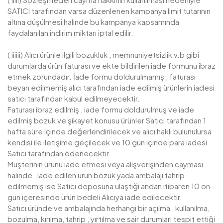
SATICI tarafından varsa düzenlenen kampanya limit tutarının
altına düşülmesi halinde bu kampanya kapsamında
faydalanılan indirim miktarı iptal edilir.
( iiiiii) Alıcı ürünle ilgili bozukluk , memnuniyetsizlik v.b gibi
durumlarda ürün faturası ve ekte bildirilen iade formunu ibraz
etmek zorundadır. İade formu doldurulmamış , faturası
beyan edilmemiş alıcı tarafından iade edilmiş ürünlerin iadesi
satıcı tarafından kabul edilmeyecektir.
Faturası ibraz edilmiş , iade formu doldurulmuş ve iade
edilmiş bozuk ve şikayet konusu ürünler Satıcı tarafından 1
hafta süre içinde değerlendirilecek ve alıcı haklı bulunulursa
kendisi ile iletişime geçilecek ve 10 gün içinde para iadesi
Satıcı tarafından ödenecektir.
Müşterinin ürünü iade etmesi veya alışverişinden cayması
halinde , iade edilen ürün bozuk yada ambalajı tahrip
edilmemiş ise Satıcı deposuna ulaştığı andan itibaren 10 on
gün içeresinde ürün bedeli Alıcıya iade edilecektir.
Satıcı üründe ve ambalajında herhangi bir açılma , kullanılma,
bozulma, kırılma, tahrip , yırtılma ve sair durumları tespit ettiği