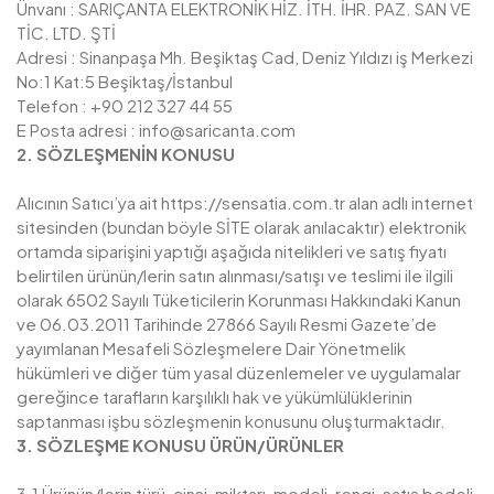
Ünvanı : SARIÇANTA ELEKTRONİK HİZ. İTH. İHR. PAZ. SAN VE
TİC. LTD. ŞTİ
Adresi : Sinanpaşa Mh. Beşiktaş Cad, Deniz Yıldızı iş Merkezi
No:1 Kat:5 Beşiktaş/İstanbul
Telefon : +90 212 327 44 55
E Posta adresi : info@saricanta.com
2. SÖZLEŞMENİN KONUSU
Alıcının Satıcı’ya ait https://sensatia.com.tr alan adlı internet
sitesinden (bundan böyle SİTE olarak anılacaktır) elektronik
ortamda siparişini yaptığı aşağıda nitelikleri ve satış fiyatı
belirtilen ürünün/lerin satın alınması/satışı ve teslimi ile ilgili
olarak 6502 Sayılı Tüketicilerin Korunması Hakkındaki Kanun
ve 06.03.2011 Tarihinde 27866 Sayılı Resmi Gazete’de
yayımlanan Mesafeli Sözleşmelere Dair Yönetmelik
hükümleri ve diğer tüm yasal düzenlemeler ve uygulamalar
gereğince tarafların karşılıklı hak ve yükümlülüklerinin
saptanması işbu sözleşmenin konusunu oluşturmaktadır.
3. SÖZLEŞME KONUSU ÜRÜN/ÜRÜNLER
3.1 Ürünün/lerin türü, cinsi, miktarı, modeli, rengi, satış bedeli,