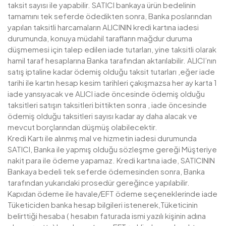
taksit sayısı ile yapabilir. SATICI bankaya ürün bedelinin
tamamını tek seferde ödedikten sonra, Banka poslarından
yapılan taksitli harcamaların ALICININ kredi kartına iadesi
durumunda, konuya müdahil tarafların mağdur duruma
düşmemesi için talep edilen iade tutarları, yine taksitli olarak
hamil taraf hesaplarına Banka tarafından aktarılabilir. ALICI’nın
satış iptaline kadar ödemiş olduğu taksit tutarları ,eğer iade
tarihi ile kartın hesap kesim tarihleri çakışmazsa her ay karta 1
iade yansıyacak ve ALICI iade öncesinde ödemiş olduğu
taksitleri satışın taksitleri bittikten sonra , iade öncesinde
ödemiş olduğu taksitleri sayısı kadar ay daha alacak ve
mevcut borçlarından düşmüş olabilecektir.
Kredi Kartı ile alınmış mal ve hizmetin iadesi durumunda
SATICI, Banka ile yapmış olduğu sözleşme gereği Müşteriye
nakit para ile ödeme yapamaz. Kredi kartına iade, SATICININ
Bankaya bedeli tek seferde ödemesinden sonra, Banka
tarafından yukarıdaki prosedür gereğince yapılabilir.
Kapıdan ödeme ile havale/EFT ödeme seçeneklerinde iade
Tüketiciden banka hesap bilgileri istenerek,Tüketicinin
belirttiği hesaba ( hesabın faturada ismi yazılı kişinin adına