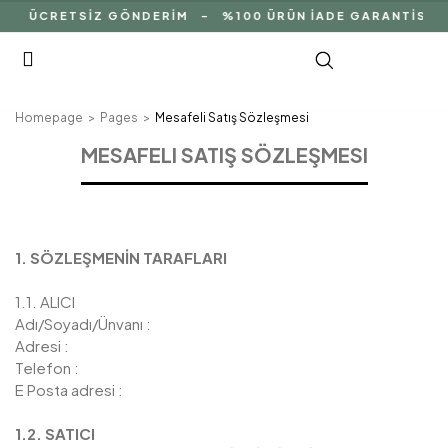
ÜCRETSİZ GÖNDERİM - %100 ÜRÜN İADE GARANTİSİ - %10
Homepage
Pages
Mesafeli Satış Sözleşmesi
MESAFELI SATIŞ SÖZLEŞMESI
1. SÖZLEŞMENİN TARAFLARI
1.1. ALICI
Adı/Soyadı/Ünvanı :
Adresi :
Telefon :
E Posta adresi :
1.2. SATICI