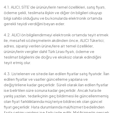
4.1. ALICI, SİTE’de ürünün/lerin temel özellikleri, satış fiyatı,
ödeme şekli, teslimata ilişkin ve diğer ön bilgileri okuyup
bilgi sahibi olduğunu ve bu konularda elektronik ortamda
gerekli teyidi verdiğini beyan eder.
4.2. ALICI ön bilgilendirmeyi elektronik ortamda teyit etmek
ile, mesafeli sözleşmelerin akdinden önce, ALICI Tüketici;
adres, siparişi verilen ürüne/lere ait temel özellikler,
ürünün/lerin vergiler dahil Türk Lirası fiyatı, ödeme ve
teslimat bilgilerini de doğru ve eksiksiz olarak edindiğini
teyit etmiş olur.
4.3. Listelenen ve sitede ilan edilen fiyatlar satış fiyatıdır. İlan
edilen fiyatlar ve vaatler güncelleme yapılana ve
değiştirilene kadar geçerlidir. Süreli olarak ilan edilen fiyatlar
ise belirtilen süre sonuna kadar geçerlidir. Ancak hata ile
yanlış yazılan, tedarikçinin geç bildirmesi ile güncellenmemiş
olan fiyat farklılıklarında müşteriye bildirecek olan güncel
fiyat geçerlidir. Hata durumlarında mal/hizmet bedelinden
fazla çekim yapılmış ise farkı iade edilir. Mal/hizmetin gerçek