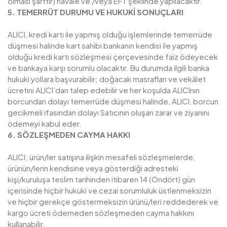
olması şarttır) havale ve /veya EFT şeklinde yapılacaktır.
5. TEMERRÜT DURUMU VE HUKUKİ SONUÇLARI
ALICI, kredi kartı ile yapmış olduğu işlemlerinde temerrüde
düşmesi halinde kart sahibi bankanın kendisi ile yapmış
olduğu kredi kartı sözleşmesi çerçevesinde faiz ödeyecek
ve bankaya karşı sorumlu olacaktır. Bu durumda ilgili banka
hukuki yollara başvurabilir; doğacak masrafları ve vekâlet
ücretini ALICI’dan talep edebilir ve her koşulda ALICInın
borcundan dolayı temerrüde düşmesi halinde, ALICI, borcun
gecikmeli ifasından dolayı Satıcının oluşan zarar ve ziyanını
ödemeyi kabul eder.
6. SÖZLEŞMEDEN CAYMA HAKKI
ALICI; ürün/ler satışına ilişkin mesafeli sözleşmelerde,
ürünün/lerin kendisine veya gösterdiği adresteki
kişi/kuruluşa teslim tarihinden itibaren 14 (Ondört) gün
içerisinde hiçbir hukuki ve cezai sorumluluk üstlenmeksizin
ve hiçbir gerekçe göstermeksizin ürünü/leri reddederek ve
kargo ücreti ödemeden sözleşmeden cayma hakkını
kullanabilir.