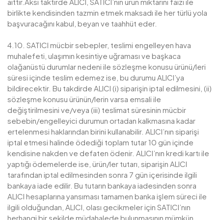
aittir.Aksi taktirde ALICI, SATICI’nın ürün miktarını faizi ile
birlikte kendisinden tazmin etmek maksadı ile her türlü yola
başvuracağını kabul, beyan ve taahhüt eder.
4.10. SATICI mücbir sebepler, teslimi engelleyen hava
muhalefeti, ulaşımın kesintiye uğraması ve başkaca
olağanüstü durumlar nedeni ile sözleşme konusu ürünü/leri
süresi içinde teslim edemez ise, bu durumu ALICI’ya
bildirecektir. Bu takdirde ALICI (i) siparişin iptal edilmesini, (ii)
sözleşme konusu ürünün/lerin varsa emsali ile
değiştirilmesini ve/veya (iii) teslimat süresinin mücbir
sebebin/engelleyici durumun ortadan kalkmasına kadar
ertelenmesi haklarından birini kullanabilir. ALICI’nın siparişi
iptal etmesi halinde ödediği toplam tutar 10 gün içinde
kendisine nakden ve defaten ödenir. ALICI’nın kredi kartı ile
yaptığı ödemelerde ise, ürün/ler tutarı, siparişin ALICI
tarafından iptal edilmesinden sonra 7 gün içerisinde ilgili
bankaya iade edilir. Bu tutarın bankaya iadesinden sonra
ALICI hesaplarına yansıması tamamen banka işlem süreci ile
ilgili olduğundan, ALICI, olası gecikmeler için SATICI’nın
herhangi bir şekilde müdahalede bulunmasının mümkün