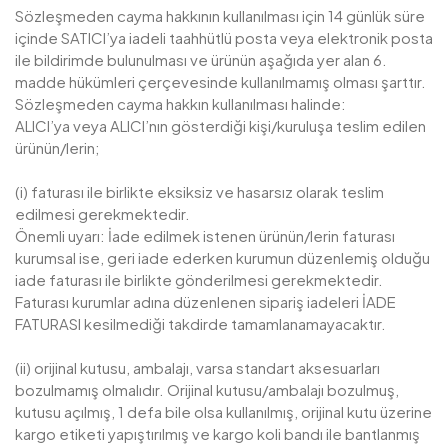
Sözleşmeden cayma hakkının kullanılması için 14 günlük süre
içinde SATICI’ya iadeli taahhütlü posta veya elektronik posta
ile bildirimde bulunulması ve ürünün aşağıda yer alan 6.
madde hükümleri çerçevesinde kullanılmamış olması şarttır.
Sözleşmeden cayma hakkın kullanılması halinde:
ALICI’ya veya ALICI’nın gösterdiği kişi/kuruluşa teslim edilen
ürünün/lerin;
(i) faturası ile birlikte eksiksiz ve hasarsız olarak teslim
edilmesi gerekmektedir.
Önemli uyarı: İade edilmek istenen ürünün/lerin faturası
kurumsal ise, geri iade ederken kurumun düzenlemiş olduğu
iade faturası ile birlikte gönderilmesi gerekmektedir.
Faturası kurumlar adına düzenlenen sipariş iadeleri İADE
FATURASI kesilmediği takdirde tamamlanamayacaktır.
(ii) orijinal kutusu, ambalajı, varsa standart aksesuarları
bozulmamış olmalıdır. Orijinal kutusu/ambalajı bozulmuş,
kutusu açılmış, 1 defa bile olsa kullanılmış, orijinal kutu üzerine
kargo etiketi yapıştırılmış ve kargo koli bandı ile bantlanmış