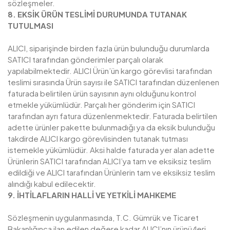
sözleşmeler.
8. EKSİK ÜRÜN TESLİMİ DURUMUNDA TUTANAK
TUTULMASI
ALICI, siparişinde birden fazla ürün bulunduğu durumlarda
SATICI tarafından gönderimler parçalı olarak
yapılabilmektedir. ALICI Ürün’ün kargo görevlisi tarafından
teslimi sırasında Ürün sayısı ile SATICI tarafından düzenlenen
faturada belirtilen ürün sayısının aynı olduğunu kontrol
etmekle yükümlüdür. Parçalı her gönderim için SATICI
tarafından ayrı fatura düzenlenmektedir. Faturada belirtilen
adette ürünler pakette bulunmadığı ya da eksik bulunduğu
takdirde ALICI kargo görevlisinden tutanak tutması
istemekle yükümlüdür. Aksi halde faturada yer alan adette
Ürünlerin SATICI tarafından ALICI’ya tam ve eksiksiz teslim
edildiği ve ALICI tarafından Ürünlerin tam ve eksiksiz teslim
alındığı kabul edilecektir.
9. İHTİLAFLARIN HALLİ VE YETKİLİ MAHKEME
Sözleşmenin uygulanmasında, T.C. Gümrük ve Ticaret
Bakanlığınca ilan edilen değere kadar ALICI’nın ürünü/leri