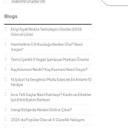
İndirimli Ürünler (4)
Vegan Dostu (4)
Blogs
Vejeteryan Dostu (4)
En İyi Siyah Nokta Temizleyici Ürünler (2026
Güncel Liste)
Hamilelikte Cilt Kuruluğu Neden Olur? Nasıl
Geçer?
Temiz İçerikli 5 Vegan Şampuan Markası Önerisi
Kaş Küsmesi Nedir? Kaş Küsmesi Nasıl Geçer?
14 Şubat’ta Sevgilinizi Mutlu Edecek En Anlamlı 10
Hediye
İnce Telli Saçlar Nasıl Kalınlaşır? Kadın ve Erkekler
İçin Etkili Bakım Rehberi
Hangi Bölgede Neden Sivilce Çıkar?
2026’da Popüler Olacak 5 Güzellik Yaklaşımı