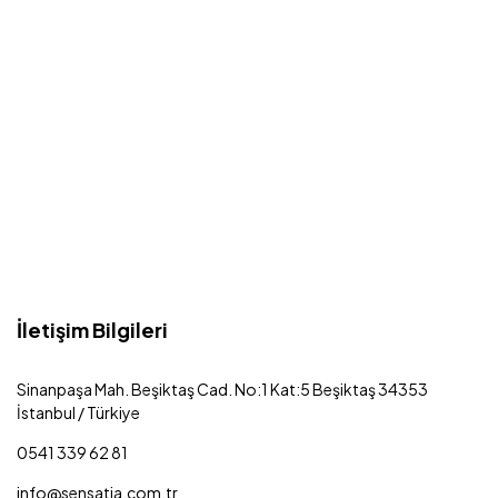
İletişim Bilgileri
Sinanpaşa Mah. Beşiktaş Cad. No:1 Kat:5 Beşiktaş 34353
İstanbul / Türkiye
0541 339 62 81
info@sensatia.com.tr