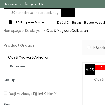
Hakkımızda
İletişim
Blog
Cilt Tipine Göre
Doğal Cilt Bakımı
Bitkisel Vücut
Homepage
Koleksiyon
Cica & Mugwort Collection
Product Groups
In Stoc
Cica & Mugwort Collection
Koleksiyon
2.
%25
Cica &
Cilt Tipi
Yağlı ve Akneye Eğilimli Ciltler (4)
Boy