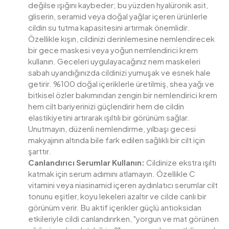
değilse ışığını kaybeder; bu yüzden hyalüronik asit,
gliserin, seramid veya doğal yağlar içeren ürünlerle
cildin su tutma kapasitesini artırmak önemlidir.
Özellikle kışın, cildinizi derinlemesine nemlendirecek
bir gece maskesi veya yoğun nemlendirici krem
kullanın. Geceleri uygulayacağınız nem maskeleri
sabah uyandığınızda cildinizi yumuşak ve esnek hale
getirir. %100 doğal içeriklerle üretilmiş, shea yağı ve
bitkisel özler bakımından zengin bir nemlendirici krem
hem cilt bariyerinizi güçlendirir hem de cildin
elastikiyetini artırarak ışıltılı bir görünüm sağlar.
Unutmayın, düzenli nemlendirme, yılbaşı gecesi
makyajının altında bile fark edilen sağlıklı bir cilt için
şarttır.
Canlandırıcı Serumlar Kullanın:
Cildinize ekstra ışıltı
katmak için serum adımını atlamayın. Özellikle C
vitamini veya niasinamid içeren aydınlatıcı serumlar cilt
tonunu eşitler, koyu lekeleri azaltır ve cilde canlı bir
görünüm verir. Bu aktif içerikler güçlü antioksidan
etkileriyle cildi canlandırırken, "yorgun ve mat görünen