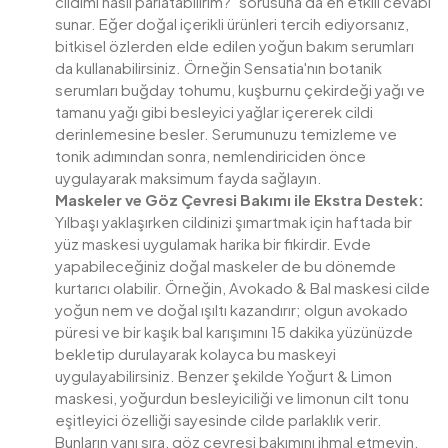
cildimi nasıl parlatabilirim?" sorusuna da en etkili cevabı
sunar. Eğer doğal içerikli ürünleri tercih ediyorsanız,
bitkisel özlerden elde edilen yoğun bakım serumları
da kullanabilirsiniz. Örneğin Sensatia'nın botanik
serumları buğday tohumu, kuşburnu çekirdeği yağı ve
tamanu yağı gibi besleyici yağlar içererek cildi
derinlemesine besler. Serumunuzu temizleme ve
tonik adımından sonra, nemlendiriciden önce
uygulayarak maksimum fayda sağlayın.
Maskeler ve Göz Çevresi Bakımı ile Ekstra Destek:
Yılbaşı yaklaşırken cildinizi şımartmak için haftada bir
yüz maskesi uygulamak harika bir fikirdir. Evde
yapabileceğiniz doğal maskeler de bu dönemde
kurtarıcı olabilir. Örneğin, Avokado & Bal maskesi cilde
yoğun nem ve doğal ışıltı kazandırır; olgun avokado
püresi ve bir kaşık bal karışımını 15 dakika yüzünüzde
bekletip durulayarak kolayca bu maskeyi
uygulayabilirsiniz. Benzer şekilde Yoğurt & Limon
maskesi, yoğurdun besleyiciliği ve limonun cilt tonu
eşitleyici özelliği sayesinde cilde parlaklık verir.
Bunların yanı sıra, göz çevresi bakımını ihmal etmeyin.