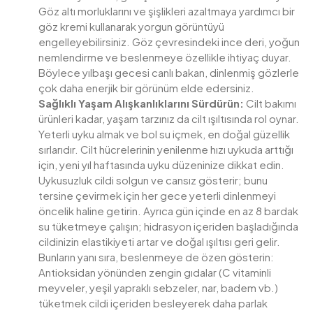
Göz altı morluklarını ve şişlikleri azaltmaya yardımcı bir
göz kremi kullanarak yorgun görüntüyü
engelleyebilirsiniz. Göz çevresindeki ince deri, yoğun
nemlendirme ve beslenmeye özellikle ihtiyaç duyar.
Böylece yılbaşı gecesi canlı bakan, dinlenmiş gözlerle
çok daha enerjik bir görünüm elde edersiniz.
Sağlıklı Yaşam Alışkanlıklarını Sürdürün:
Cilt bakımı
ürünleri kadar, yaşam tarzınız da cilt ışıltısında rol oynar.
Yeterli uyku almak ve bol su içmek, en doğal güzellik
sırlarıdır. Cilt hücrelerinin yenilenme hızı uykuda arttığı
için, yeni yıl haftasında uyku düzeninize dikkat edin.
Uykusuzluk cildi solgun ve cansız gösterir; bunu
tersine çevirmek için her gece yeterli dinlenmeyi
öncelik haline getirin. Ayrıca gün içinde en az 8 bardak
su tüketmeye çalışın; hidrasyon içeriden başladığında
cildinizin elastikiyeti artar ve doğal ışıltısı geri gelir.
Bunların yanı sıra, beslenmeye de özen gösterin:
Antioksidan yönünden zengin gıdalar (C vitaminli
meyveler, yeşil yapraklı sebzeler, nar, badem vb.)
tüketmek cildi içeriden besleyerek daha parlak