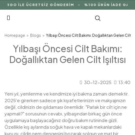
ARGO İLE ÜCRETSİZ GÖNDERİM - %100 ÜRÜN İADE GARANT
Homepage
Blogs
Yılbaşı Öncesi Cilt Bakımı: Doğallıktan Gelen Cilt Işı
Yılbaşı Öncesi Cilt Bakımı:
Doğallıktan Gelen Cilt Işıltısı
30-12-2025
13:40
Yeni yıl, yenilenme ve kendimize iyi bakma zamanı demektir.
2025'e girerken sadece şık kıyafetlerinizin ve makyajınızın
değil, cildinizin de ışıldaması önemlidir. "Parlak bir cilt için ne
yapmalı?" sorusunun cevabı, yılbaşından birkaç gün önce
uygulamaya başlayacağınız doğru bakım rutininde gizli.
Özellikle kış aylarında soğuk hava ve kapalı mekanlardaki
kuru ısı, cildin nem dengesini bozarak solgun ve mat bir