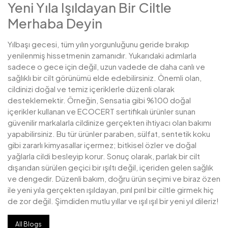
Yeni Yıla Işıldayan Bir Ciltle
Merhaba Deyin
Yılbaşı gecesi, tüm yılın yorgunluğunu geride bırakıp
yenilenmiş hissetmenin zamanıdır. Yukarıdaki adımlarla
sadece o gece için değil, uzun vadede de daha canlı ve
sağlıklı bir cilt görünümü elde edebilirsiniz. Önemli olan,
cildinizi doğal ve temiz içeriklerle düzenli olarak
desteklemektir. Örneğin, Sensatia gibi %100 doğal
içerikler kullanan ve ECOCERT sertifikalı ürünler sunan
güvenilir markalarla cildinize gerçekten ihtiyacı olan bakımı
yapabilirsiniz. Bu tür ürünler paraben, sülfat, sentetik koku
gibi zararlı kimyasallar içermez; bitkisel özler ve doğal
yağlarla cildi besleyip korur. Sonuç olarak, parlak bir cilt
dışarıdan sürülen geçici bir ışıltı değil, içeriden gelen sağlık
ve dengedir. Düzenli bakım, doğru ürün seçimi ve biraz özen
ile yeni yıla gerçekten ışıldayan, pırıl pırıl bir ciltle girmek hiç
de zor değil. Şimdiden mutlu yıllar ve ışıl ışıl bir yeni yıl dileriz!
All Blogs