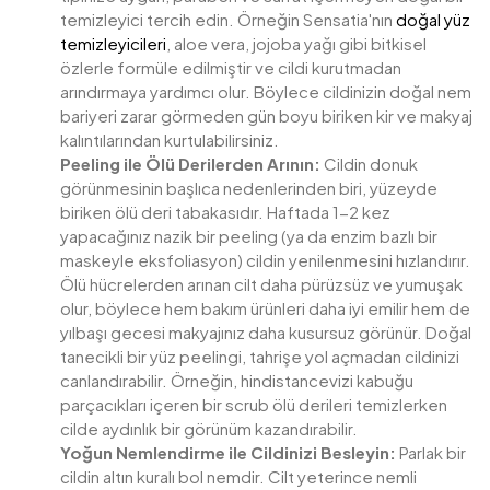
temizleyici tercih edin. Örneğin Sensatia'nın
doğal yüz
temizleyicileri
, aloe vera, jojoba yağı gibi bitkisel
özlerle formüle edilmiştir ve cildi kurutmadan
arındırmaya yardımcı olur. Böylece cildinizin doğal nem
bariyeri zarar görmeden gün boyu biriken kir ve makyaj
kalıntılarından kurtulabilirsiniz.
Peeling ile Ölü Derilerden Arının:
Cildin donuk
görünmesinin başlıca nedenlerinden biri, yüzeyde
biriken ölü deri tabakasıdır. Haftada 1-2 kez
yapacağınız nazik bir peeling (ya da enzim bazlı bir
maskeyle eksfoliasyon) cildin yenilenmesini hızlandırır.
Ölü hücrelerden arınan cilt daha pürüzsüz ve yumuşak
olur, böylece hem bakım ürünleri daha iyi emilir hem de
yılbaşı gecesi makyajınız daha kusursuz görünür. Doğal
tanecikli bir yüz peelingi, tahrişe yol açmadan cildinizi
canlandırabilir. Örneğin, hindistancevizi kabuğu
parçacıkları içeren bir scrub ölü derileri temizlerken
cilde aydınlık bir görünüm kazandırabilir.
Yoğun Nemlendirme ile Cildinizi Besleyin:
Parlak bir
cildin altın kuralı bol nemdir. Cilt yeterince nemli