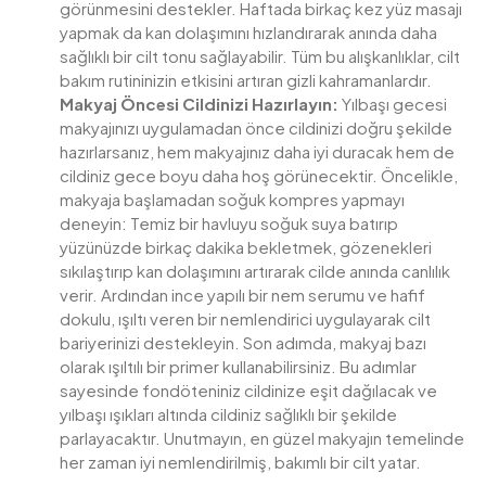
görünmesini destekler. Haftada birkaç kez yüz masajı
yapmak da kan dolaşımını hızlandırarak anında daha
sağlıklı bir cilt tonu sağlayabilir. Tüm bu alışkanlıklar, cilt
bakım rutininizin etkisini artıran gizli kahramanlardır.
Makyaj Öncesi Cildinizi Hazırlayın:
Yılbaşı gecesi
makyajınızı uygulamadan önce cildinizi doğru şekilde
hazırlarsanız, hem makyajınız daha iyi duracak hem de
cildiniz gece boyu daha hoş görünecektir. Öncelikle,
makyaja başlamadan soğuk kompres yapmayı
deneyin: Temiz bir havluyu soğuk suya batırıp
yüzünüzde birkaç dakika bekletmek, gözenekleri
sıkılaştırıp kan dolaşımını artırarak cilde anında canlılık
verir. Ardından ince yapılı bir nem serumu ve hafif
dokulu, ışıltı veren bir nemlendirici uygulayarak cilt
bariyerinizi destekleyin. Son adımda, makyaj bazı
olarak ışıltılı bir primer kullanabilirsiniz. Bu adımlar
sayesinde fondöteniniz cildinize eşit dağılacak ve
yılbaşı ışıkları altında cildiniz sağlıklı bir şekilde
parlayacaktır. Unutmayın, en güzel makyajın temelinde
her zaman iyi nemlendirilmiş, bakımlı bir cilt yatar.