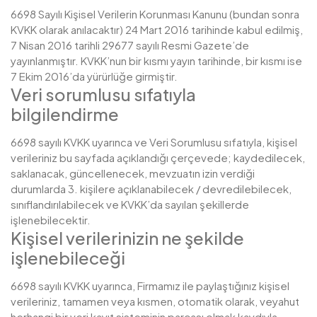
6698 Sayılı Kişisel Verilerin Korunması Kanunu (bundan sonra
KVKK olarak anılacaktır) 24 Mart 2016 tarihinde kabul edilmiş,
7 Nisan 2016 tarihli 29677 sayılı Resmi Gazete’de
yayınlanmıştır. KVKK’nun bir kısmı yayın tarihinde, bir kısmı ise
7 Ekim 2016’da yürürlüğe girmiştir.
Veri sorumlusu sıfatıyla
bilgilendirme
6698 sayılı KVKK uyarınca ve Veri Sorumlusu sıfatıyla, kişisel
verileriniz bu sayfada açıklandığı çerçevede; kaydedilecek,
saklanacak, güncellenecek, mevzuatın izin verdiği
durumlarda 3. kişilere açıklanabilecek / devredilebilecek,
sınıflandırılabilecek ve KVKK’da sayılan şekillerde
işlenebilecektir.
Kişisel verilerinizin ne şekilde
işlenebileceği
6698 sayılı KVKK uyarınca, Firmamız ile paylaştığınız kişisel
verileriniz, tamamen veya kısmen, otomatik olarak, veyahut
herhangi bir veri kayıt sisteminin parçası olmak kaydıyla