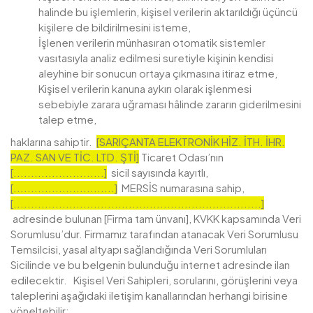
halinde bu işlemlerin, kişisel verilerin aktarıldığı üçüncü
kişilere de bildirilmesini isteme,
İşlenen verilerin münhasıran otomatik sistemler
vasıtasıyla analiz edilmesi suretiyle kişinin kendisi
aleyhine bir sonucun ortaya çıkmasına itiraz etme,
Kişisel verilerin kanuna aykırı olarak işlenmesi
sebebiyle zarara uğraması hâlinde zararın giderilmesini
talep etme,
haklarına sahiptir.
[SARIÇANTA ELEKTRONİK HİZ. İTH. İHR.
PAZ. SAN VE TİC. LTD. ŞTİ]
Ticaret Odası’nın
[..........................]
sicil sayısında kayıtlı,
[.............................]
MERSİS numarasına sahip,
[.......................................................................]
adresinde bulunan [Firma tam ünvanı], KVKK kapsamında Veri
Sorumlusu’dur. Firmamız tarafından atanacak Veri Sorumlusu
Temsilcisi, yasal altyapı sağlandığında Veri Sorumluları
Sicilinde ve bu belgenin bulunduğu internet adresinde ilan
edilecektir. Kişisel Veri Sahipleri, sorularını, görüşlerini veya
taleplerini aşağıdaki iletişim kanallarından herhangi birisine
yöneltebilir: