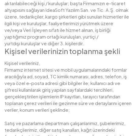
aktarılabileceği kişi / kuruluşlar; başta Firmamızın e-ticaret
altyapısını sağlayan IdeaSoft Yazılım San. ve Tic. A.Ş. olmak
üzere, tedarikçiler, kargo şirketleri gibi sunulan hizmetler ile
ilgili kişi ve kuruluşlar, faaliyetlerimizi yürütmek üzere
ve/veya Veri İşleyen sıfatı ile hizmet alınan, iş birliği
yaptığımız program ortağı kuruluşları, yurtiçi /
yurtdışı kuruluşlar ve diğer 3. kişilerdir.
Kişisel verilerinizin toplanma şekli
Kişisel verileriniz,
Firmamız internet sitesi ve mobil uygulamalarındaki formlar
aracılığıyla ad, soyad, TC kimlik numarası, adres, telefon, iş
veya özel e-posta adresi gibi bilgiler ile; kullanıcı adı ve
şifresi kullanılarak giriş yapılan sayfalardaki tercihleri,
gerçekleştirilen işlemlerin IP kayıtları, tarayıcı tarafından
toplanan çerez verileri ile gezinme süre ve detaylarını içeren
veriler, konum verileri şeklinde;
Satış ve pazarlama departmanı çalışanlarımız, şubelerimiz,
tedarikçilerimiz, diğer satış kanalları, kağıt üzerindeki