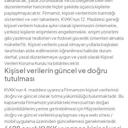
saklanacak; yasal zorunluluklar ve bu belgede belirtilen
düzenlemeler haricinde hiçbir şekilde üçüncü kişilerle
paylaşılmayacaktır. Firmamız, kişisel verilerinizin barındığı
sistemleri ve veri tabanlarını, KVKK’nun 12. Maddesi gereği
kişisel verilerin hukuka aykırı olarak işlenmesini önlemekle,
yetkisiz kişilerin erişimlerini engellemekle, erişim yönetimi
gibi yazılımsal tedbirleri ve fiziksel güvenlik önlemleri almakla
mükelleftir. Kişisel verilerin yasal olmayan yollarla başkaları
tarafından elde edilmesinin öğrenilmesi halinde durum
derhal, yasal düzenlemeye uygun ve yazılı olarak Kişisel
Verileri Koruma Kurulu’na bildirilecektir.
Kişisel verilerin güncel ve doğru
tutulması
KVKK’nun 4. maddesi uyarınca Firmamızın kişisel verilerinizi
doğru ve güncel olarak tutma yükümlülüğü bulunmaktadır. Bu
kapsamda Firmamızın yürürlükteki mevzuattan doğan
yükümlülüklerini yerine getirebilmesi için Müşterilerimizin
doğru ve güncel verilerini paylaşması veya web sitesi /
mobil uygulama üzerinden güncellemesi gerekmektedir.