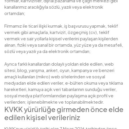
formlar, kartvizitler, dijital pazarlama ve çağrı merkezi gibi
kanallarımız aracılığıyla sözlü, yazılı veya elektronik
ortamdan;
Firmamız ile ticari ilişki kurmak, iş başvurusu yapmak, teklif
vermek gibi amaçlarla, kartvizit, özgeçmiş (cv), teklif
vermek ve sair yollarla kişisel verilerini paylaşan kişilerden
alınan, fiziki veya sanal bir ortamda, yüz yüze ya da mesafeli,
sözlü veya yazılı ya da elektronik ortamdan;
Ayrıca farklı kanallardan dolaylı yoldan elde edilen, web
sitesi, blog, yarışma, anket, oyun, kampanya ve benzeri
amaçlı kullanılan (mikro) web sitelerinden ve sosyal
medyadan elde edilen veriler, e-bülten okuma veya tıklama
hareketleri, kamuya açık veri tabanlarının sunduğu veriler,
sosyal medya platformlarından paylaşıma açık profil ve
verilerden; işlenebilmekte ve toplanabilmektedir.
KVKK yürürlüğe girmeden önce elde
edilen kişisel verileriniz
KVKK’nun yürürlük tarihi olan 7 Nisan 2016 tarihinden önce,