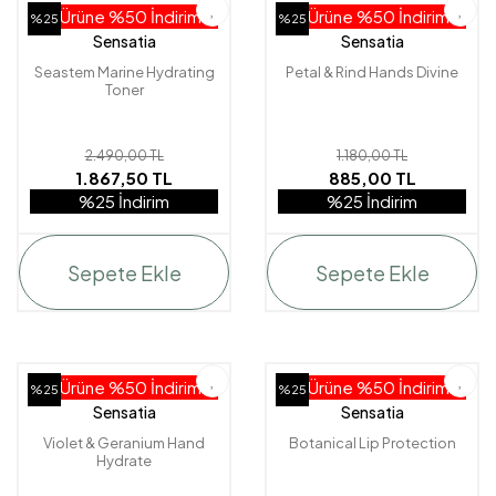
2. Ürüne %50 İndirim!
2. Ürüne %50 İndirim!
%25
%25
Sensatia
Sensatia
Seastem Marine Hydrating
Petal & Rind Hands Divine
Toner
2.490,00 TL
1.180,00 TL
1.867,50 TL
885,00 TL
%25 İndirim
%25 İndirim
Sepete Ekle
Sepete Ekle
2. Ürüne %50 İndirim!
2. Ürüne %50 İndirim!
%25
%25
Sensatia
Sensatia
Violet & Geranium Hand
Botanical Lip Protection
Hydrate