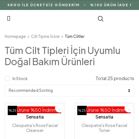
ARGO İLE ÜCRETSİZ GÖNDERİM - %100 ÜRÜN İADE GARANT
Homepage
Cilt Tipine Göre
Tüm Ciltler
Tüm Cilt Tipleri İçin Uyumlu
Doğal Bakım Ürünleri
Total 25 products
In Stock
2. Ürüne %50 İndirim!
2. Ürüne %50 İndirim!
%25
%25
Sensatia
Sensatia
Cleopatra's Rose Facial
Cleopatra's Rose Facial
Cleanser
Toner