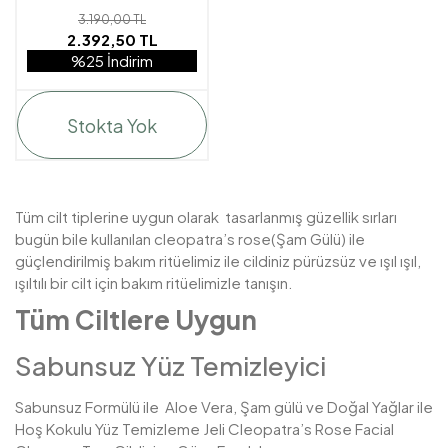
3.190,00 TL
2.392,50 TL
%25 İndirim
Stokta Yok
Tüm cilt tiplerine uygun olarak tasarlanmış güzellik sırları
bugün bile kullanılan cleopatra’s rose(Şam Gülü) ile
güçlendirilmiş bakım ritüelimiz ile cildiniz pürüzsüz ve ışıl ışıl,
ışıltılı bir cilt için bakım ritüelimizle tanışın.
Tüm Ciltlere Uygun
Sabunsuz Yüz Temizleyici
Sabunsuz Formülü ile Aloe Vera, Şam gülü ve Doğal Yağlar ile
Hoş Kokulu Yüz Temizleme Jeli Cleopatra’s Rose Facial