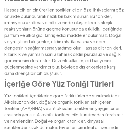
Hassas ciltler için üretilen tonikler, cildin özel ihtiyaçlarını göz
önünde bulundurarak nazik bir bakım sunar. Bu tonikler,
irritasyonu azaltma ve cilt üzerinde oluşabilecek alerjik
reaksiyonların önüne geçme konusunda etkilidir. İçeriğinde
parfüm ve alkol gibi tahriş edici maddeler bulunmaz. Doğal
ve yatıştırıcı bileşenler, cildin rahatlamasına ve nem
dengesinin sağlanmasına yardımcı olur. Hassas cilt tonikleri,
kızarıklık ve yanma hissini azaltarak cildin pürüzsüz ve sağlıklı
görünmesini destekler. Düzenli kullanım, cilt bariyerinin
güçlenmesine yardımcı olur, böylece dış etkenlere karşı
daha dirençli bir cilt oluşturur.
İçeriğe Göre Yüz Toniği Türleri
Yüz tonikleri, içeriklerine göre farklı türlerde sunulmaktadır.
Alkolsüz tonikler, doğal ve organik tonikler, asit içeren
tonikler (AHA/BHA) ve antioksidan tonikler en yaygın türler
arasında yer alır. Alkolsüz tonikler, cildi kurutmadan ferahlatır
ve nemlendirir. Doğal ve organik tonikler, kimyasal
içeriklerden uzak durmak isteyenler için ideal bir seçimdir.