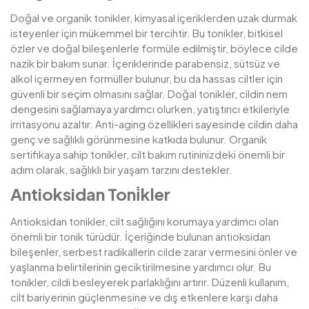
Doğal ve organik tonikler, kimyasal içeriklerden uzak durmak
isteyenler için mükemmel bir tercihtir. Bu tonikler, bitkisel
özler ve doğal bileşenlerle formüle edilmiştir, böylece cilde
nazik bir bakım sunar. İçeriklerinde parabensiz, sütsüz ve
alkol içermeyen formüller bulunur, bu da hassas ciltler için
güvenli bir seçim olmasını sağlar. Doğal tonikler, cildin nem
dengesini sağlamaya yardımcı olurken, yatıştırıcı etkileriyle
irritasyonu azaltır. Anti-aging özellikleri sayesinde cildin daha
genç ve sağlıklı görünmesine katkıda bulunur. Organik
sertifikaya sahip tonikler, cilt bakım rutininizdeki önemli bir
adım olarak, sağlıklı bir yaşam tarzını destekler.
Antioksidan Toni̇kler
Antioksidan tonikler, cilt sağlığını korumaya yardımcı olan
önemli bir tonik türüdür. İçeriğinde bulunan antioksidan
bileşenler, serbest radikallerin cilde zarar vermesini önler ve
yaşlanma belirtilerinin geciktirilmesine yardımcı olur. Bu
tonikler, cildi besleyerek parlaklığını artırır. Düzenli kullanım,
cilt bariyerinin güçlenmesine ve dış etkenlere karşı daha