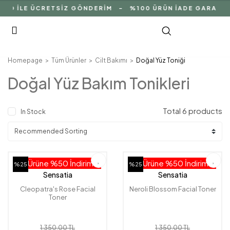
 İLE ÜCRETSİZ GÖNDERİM - %100 ÜRÜN İADE GARANTİSİ 
Homepage
Tüm Ürünler
Cilt Bakımı
Doğal Yüz Toniği
Doğal Yüz Bakım Tonikleri
Total 6 products
In Stock
2. Ürüne %50 İndirim!
2. Ürüne %50 İndirim!
%25
%25
Sensatia
Sensatia
Cleopatra's Rose Facial
Neroli Blossom Facial Toner
Toner
1.350,00 TL
1.350,00 TL