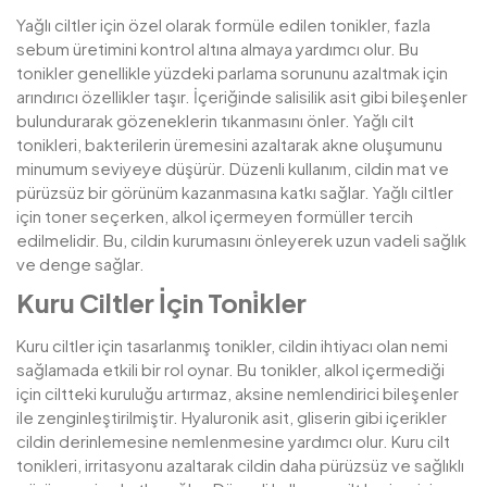
Yağlı ciltler için özel olarak formüle edilen tonikler, fazla
sebum üretimini kontrol altına almaya yardımcı olur. Bu
tonikler genellikle yüzdeki parlama sorununu azaltmak için
arındırıcı özellikler taşır. İçeriğinde salisilik asit gibi bileşenler
bulundurarak gözeneklerin tıkanmasını önler. Yağlı cilt
tonikleri, bakterilerin üremesini azaltarak akne oluşumunu
minumum seviyeye düşürür. Düzenli kullanım, cildin mat ve
pürüzsüz bir görünüm kazanmasına katkı sağlar. Yağlı ciltler
için toner seçerken, alkol içermeyen formüller tercih
edilmelidir. Bu, cildin kurumasını önleyerek uzun vadeli sağlık
ve denge sağlar.
Kuru Ciltler İçin Toni̇kler
Kuru ciltler için tasarlanmış tonikler, cildin ihtiyacı olan nemi
sağlamada etkili bir rol oynar. Bu tonikler, alkol içermediği
için ciltteki kuruluğu artırmaz, aksine nemlendirici bileşenler
ile zenginleştirilmiştir. Hyaluronik asit, gliserin gibi içerikler
cildin derinlemesine nemlenmesine yardımcı olur. Kuru cilt
tonikleri, irritasyonu azaltarak cildin daha pürüzsüz ve sağlıklı