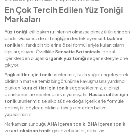
En Çok Tercih Edilen Yüz Toniği
Markaları
Yüz toniği
, cilt bakım rutinlerinin olmazsa olmaz ürünlerinden
biridir. Günümüzde cilt sağlığını destekleyen
cilt bakımı
tonikleri
, farklı cilt tiplerine özel formülleriyle kullanıcıların
ilgisini çekiyor. Özellikle
Sensatia Botanicals
, doğal
içeriklerden oluşan
organik yüz toniği
seçenekleriyle öne
çıkıyor.
Yağlı ciltler için tonik
ürünlerimiz, fazla yağı dengeleyerek
cildinizin mat ve temiz bir görünüme kavuşmasına yardımcı
olurken,
kuru ciltler için tonik
seçeneklerimiz, cildinizi
derinlemesine nemlendirir ve yumuşatır.
Hassas ciltler için
tonik
ürünlerimiz ise alkolsüz ve doğal içeriklerle formüle
edilmiştir, böylece cildinizi tahriş etmeden bakım
yapabilirsiniz.
Markamızın sunduğu
AHA içeren tonik
,
BHA içeren tonik
,
ve
antioksidan tonik
gibi özel ürünler, cildinizin