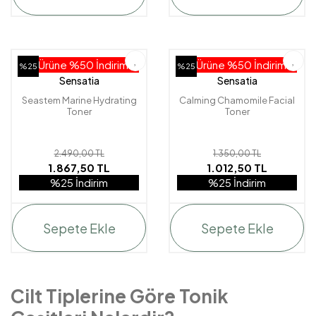
2. Ürüne %50 İndirim!
2. Ürüne %50 İndirim!
%25
%25
Sensatia
Sensatia
Seastem Marine Hydrating
Calming Chamomile Facial
Toner
Toner
2.490,00 TL
1.350,00 TL
1.867,50 TL
1.012,50 TL
%25 İndirim
%25 İndirim
Sepete Ekle
Sepete Ekle
Cilt Tiplerine Göre Tonik