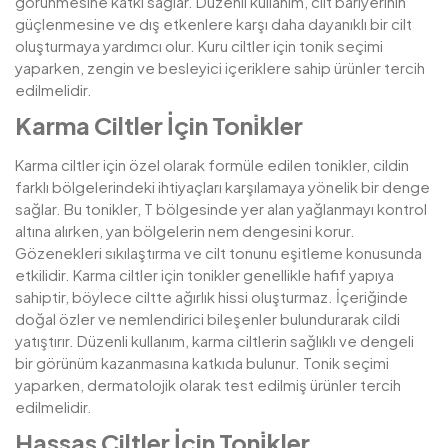
görünmesine katkı sağlar. Düzenli kullanım, cilt bariyerinin
güçlenmesine ve dış etkenlere karşı daha dayanıklı bir cilt
oluşturmaya yardımcı olur. Kuru ciltler için tonik seçimi
yaparken, zengin ve besleyici içeriklere sahip ürünler tercih
edilmelidir.
Karma Ciltler İçin Toni̇kler
Karma ciltler için özel olarak formüle edilen tonikler, cildin
farklı bölgelerindeki ihtiyaçları karşılamaya yönelik bir denge
sağlar. Bu tonikler, T bölgesinde yer alan yağlanmayı kontrol
altına alırken, yan bölgelerin nem dengesini korur.
Gözenekleri sıkılaştırma ve cilt tonunu eşitleme konusunda
etkilidir. Karma ciltler için tonikler genellikle hafif yapıya
sahiptir, böylece ciltte ağırlık hissi oluşturmaz. İçeriğinde
doğal özler ve nemlendirici bileşenler bulundurarak cildi
yatıştırır. Düzenli kullanım, karma ciltlerin sağlıklı ve dengeli
bir görünüm kazanmasına katkıda bulunur. Tonik seçimi
yaparken, dermatolojik olarak test edilmiş ürünler tercih
edilmelidir.
Hassas Ciltler İçin Toni̇kler