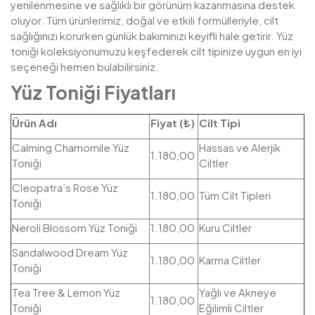
yenilenmesine ve sağlıklı bir görünüm kazanmasına destek
oluyor. Tüm ürünlerimiz, doğal ve etkili formülleriyle, cilt
sağlığınızı korurken günlük bakımınızı keyifli hale getirir. Yüz
toniği koleksiyonumuzu keşfederek cilt tipinize uygun en iyi
seçeneği hemen bulabilirsiniz.
Yüz Toniği Fiyatları
Ürün Adı
Fiyat (₺)
Cilt Tipi
Calming Chamomile Yüz
Hassas ve Alerjik
1.180,00
Toniği
Ciltler
Cleopatra’s Rose Yüz
1.180,00
Tüm Cilt Tipleri
Toniği
Neroli Blossom Yüz Toniği
1.180,00
Kuru Ciltler
Sandalwood Dream Yüz
1.180,00
Karma Ciltler
Toniği
Tea Tree & Lemon Yüz
Yağlı ve Akneye
1.180,00
Toniği
Eğilimli Ciltler