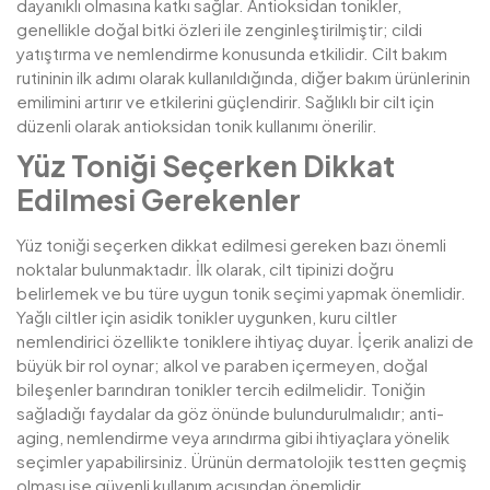
dayanıklı olmasına katkı sağlar. Antioksidan tonikler,
genellikle doğal bitki özleri ile zenginleştirilmiştir; cildi
yatıştırma ve nemlendirme konusunda etkilidir. Cilt bakım
rutininin ilk adımı olarak kullanıldığında, diğer bakım ürünlerinin
emilimini artırır ve etkilerini güçlendirir. Sağlıklı bir cilt için
düzenli olarak antioksidan tonik kullanımı önerilir.
Yüz Toniği Seçerken Dikkat
Edilmesi Gerekenler
Yüz toniği seçerken dikkat edilmesi gereken bazı önemli
noktalar bulunmaktadır. İlk olarak, cilt tipinizi doğru
belirlemek ve bu türe uygun tonik seçimi yapmak önemlidir.
Yağlı ciltler için asidik tonikler uygunken, kuru ciltler
nemlendirici özellikte toniklere ihtiyaç duyar. İçerik analizi de
büyük bir rol oynar; alkol ve paraben içermeyen, doğal
bileşenler barındıran tonikler tercih edilmelidir. Toniğin
sağladığı faydalar da göz önünde bulundurulmalıdır; anti-
aging, nemlendirme veya arındırma gibi ihtiyaçlara yönelik
seçimler yapabilirsiniz. Ürünün dermatolojik testten geçmiş
olması ise güvenli kullanım açısından önemlidir.