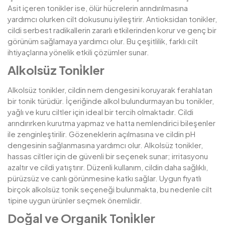
Asit içeren tonikler ise, ölür hücrelerin arındırılmasına
yardımcı olurken cilt dokusunu iyileştirir. Antioksidan tonikler,
cildi serbest radikallerin zararlı etkilerinden korur ve genç bir
görünüm sağlamaya yardımcı olur. Bu çeşitlilik, farklı cilt
ihtiyaçlarına yönelik etkili çözümler sunar.
Alkolsüz Toni̇kler
Alkolsüz tonikler, cildin nem dengesini koruyarak ferahlatan
bir tonik türüdür. İçeriğinde alkol bulundurmayan bu tonikler,
yağlı ve kuru ciltler için ideal bir tercih olmaktadır. Cildi
arındırırken kurutma yapmaz ve hatta nemlendirici bileşenler
ile zenginleştirilir. Gözeneklerin açılmasına ve cildin pH
dengesinin sağlanmasına yardımcı olur. Alkolsüz tonikler,
hassas ciltler için de güvenli bir seçenek sunar; irritasyonu
azaltır ve cildi yatıştırır. Düzenli kullanım, cildin daha sağlıklı,
pürüzsüz ve canlı görünmesine katkı sağlar. Uygun fiyatlı
birçok alkolsüz tonik seçeneği bulunmakta, bu nedenle cilt
tipine uygun ürünler seçmek önemlidir.
Doğal ve Organik Toni̇kler