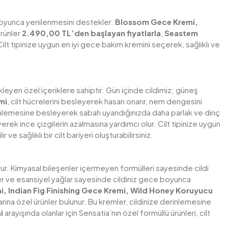
boyunca yenilenmesini destekler.
Blossom Gece Kremi,
ürünler
2.490,00 TL’den başlayan fiyatlarla
,
Seastem
Cilt tipinize uygun en iyi gece bakım kremini seçerek, sağlıklı ve
eyen özel içeriklere sahiptir. Gün içinde cildimiz; güneş
mi
, cilt hücrelerini besleyerek hasarı onarır, nem dengesini
rinlemesine besleyerek sabah uyandığınızda daha parlak ve dinç
erek ince çizgilerin azalmasına yardımcı olur. Cilt tipinize uygun
 ve sağlıklı bir cilt bariyeri oluşturabilirsiniz.
turur. Kimyasal bileşenler içermeyen formülleri sayesinde cildi
nler ve esansiyel yağlar sayesinde cildiniz gece boyunca
 Indian Fig Finishing Gece Kremi, Wild Honey Koruyucu
açlarına özel ürünler bulunur. Bu kremler, cildinize derinlemesine
i
arayışında olanlar için Sensatia’nın özel formüllü ürünleri, cilt