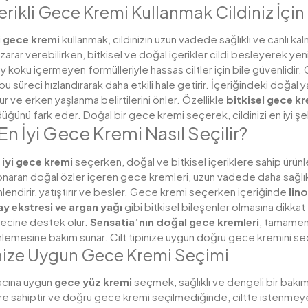
erikli Gece Kremi Kullanmak Cildiniz İç
i gece kremi
kullanmak, cildinizin uzun vadede sağlıklı ve canlı k
e zarar verebilirken, bitkisel ve doğal içerikler cildi besleyerek 
y koku içermeyen formülleriyle hassas ciltler için bile güvenlidir.
bu süreci hızlandırarak daha etkili hale getirir. İçeriğindeki doğal y
r ve erken yaşlanma belirtilerini önler. Özellikle
bitkisel gece k
düğünü fark eder. Doğal bir gece kremi seçerek, cildinizi en iyi şek
 En İyi Gece Kremi Nasıl Seçilir?
 iyi gece kremi
seçerken, doğal ve bitkisel içeriklere sahip ürünle
aran doğal özler içeren gece kremleri, uzun vadede daha sağlıklı 
dirir, yatıştırır ve besler.
Gece kremi seçerken içeriğinde
lin
çay ekstresi ve argan yağı
gibi bitkisel bileşenler olmasına dikkat
ecine destek olur.
Sensatia’nın doğal gece kremleri
, tamamen 
emesine bakım sunar. Cilt tipinize uygun doğru gece kremini seçere
inize Uygun Gece Kremi Seçimi
iyacına uygun
gece yüz kremi
seçmek, sağlıklı ve dengeli bir bakım r
lere sahiptir ve doğru gece kremi seçilmediğinde, ciltte istenmeye