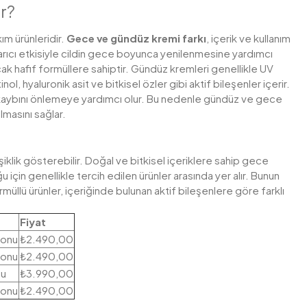
r?
kım ürünleridir.
Gece ve gündüz kremi farkı
, içerik ve kullanım
ıcı etkisiyle cildin gece boyunca yenilenmesine yardımcı
k hafif formüllere sahiptir.
Gündüz kremleri genellikle UV
l, hyaluronik asit ve bitkisel özler gibi aktif bileşenler içerir.
nem kaybını önlemeye yardımcı olur. Bu nedenle gündüz ve gece
lmasını sağlar.
klik gösterebilir. Doğal ve bitkisel içeriklere sahip gece
 için genellikle tercih edilen ürünler arasında yer alır. Bunun
rmüllü ürünler, içeriğinde bulunan aktif bileşenlere göre farklı
Fiyat
yonu
₺2.490,00
yonu
₺2.490,00
nu
₺3.990,00
yonu
₺2.490,00