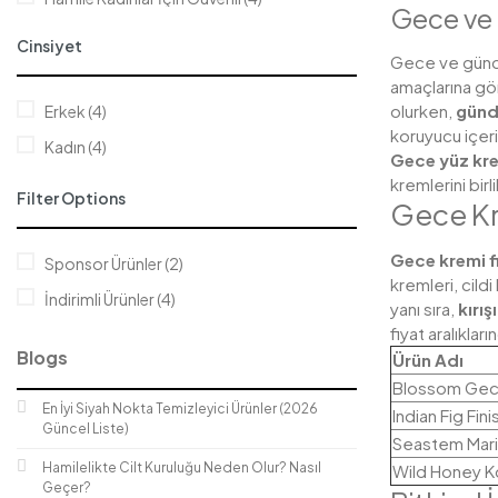
Gece ve 
Hayvanlar Üzerinde Test Edilmemiş (4)
Cinsiyet
Gece ve gündüz 
Palm Yağı İçermez (4)
amaçlarına gör
Paraben İçermez (4)
olurken,
günd
Erkek (4)
koruyucu içeri
Silikon İçermez (4)
Kadın (4)
Gece yüz kr
Sülfat İçermez (4)
kremlerini bir
Filter Options
Gece Kr
Vegan Dostu (4)
Vejeteryan Dostu (4)
Gece kremi fi
Sponsor Ürünler (2)
kremleri, cild
İndirimli Ürünler (4)
yanı sıra,
kırış
fiyat aralıkları
Blogs
Ürün Adı
Blossom Gec
En İyi Siyah Nokta Temizleyici Ürünler (2026
Indian Fig Fi
Güncel Liste)
Seastem Mar
Hamilelikte Cilt Kuruluğu Neden Olur? Nasıl
Wild Honey K
Geçer?