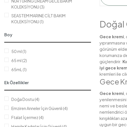
NURTURING DREAM GECE BAKIM
KOLEKSİYONU (3)
SEASTEM MARINE CİLT BAKIM
Doğal 
KOLEKSİYONU (1)
Boy
Gece kremi
,
yıpranmasına v
görünüm elde 
50 ml (1)
korumanıza de
65 ml (2)
güçlendirir.
Kı
iyi gece krem
65mL (1)
kremleri ile ci
Gece Kr
Ek Özellikler
Gece kremi
,
Doğa Dostu (4)
yenilenmesini 
nemi ve besleyi
Emziren Anneler İçin Güvenli (4)
nemlendirici ö
Ftalat İçermez (4)
kırışıklıkları 
uygun bir gece
Hamile Kadınlar İçin Güvenli (4)