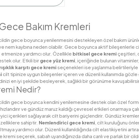
Gece Bakım Kremleri
 cildin gece boyunca yenilenmesini destekleyen özel bakım ürünleri
e nem kaybına neden olabilir. Gece boyunca aktif bileşenlerle cil
etmenize yardımcı olur. Özellikle
bitkisel gece kremi
çeşitleri,
stek olur.
Etkili bir
gece yüz kremi
, içeriğinde bulunan vitaminler,
rışıklık karşıtı gece kremi
seçenekleri ise yaşlanma belirtileriyle
i
cilt tipinize uygun bileşenler içeren ve düzenli kullanımda gözle 
ldinizi en iyi şekilde besleyerek, sağlıklı bir görünüme kavuşabilirsi
emi Nedir?
 cildin gece boyunca kendini yenilemesine destek olan özel formüle
hızlandırır ve gündüz maruz kaldığı çevresel etkileri onarmaya çalış
ci içerikleri sağlayarak cilt bariyerini güçlendirir.
Gündüz kremleri
zelliklere sahiptir.
Nemlendirici gece kremi
, cilt kuruluğunu önl
azaltmaya yardımcı olur. Düzenli kullanıldığında cilt elastikiyetini art
 kremi seçerek, sabah uyandığınızda daha canlı ve parlak bir cilde 