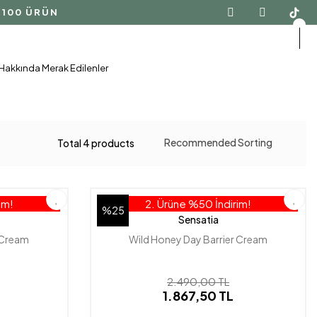
ÜN İADE GARANTİSİ - %100 DOĞAL İÇERİK
Hakkında Merak Edilenler
Total 4 products
im!
2. Ürüne %50 İndirim!
%25
Sensatia
 Cream
Wild Honey Day Barrier Cream
2.490,00 TL
1.867,50 TL