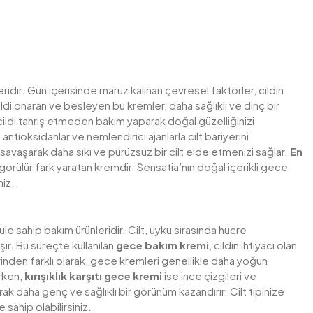
dir. Gün içerisinde maruz kalınan çevresel faktörler, cildin
di onaran ve besleyen bu kremler, daha sağlıklı ve dinç bir
 cildi tahriş etmeden bakım yaparak doğal güzelliğinizi
 antioksidanlar ve nemlendirici ajanlarla cilt bariyerini
 savaşarak daha sıkı ve pürüzsüz bir cilt elde etmenizi sağlar.
En
görülür fark yaratan kremdir. Sensatia’nın doğal içerikli gece
niz.
 sahip bakım ürünleridir. Cilt, uyku sırasında hücre
ır. Bu süreçte kullanılan
gece bakım kremi
, cildin ihtiyacı olan
nden farklı olarak, gece kremleri genellikle daha yoğun
erken,
kırışıklık karşıtı gece kremi
ise ince çizgileri ve
ırarak daha genç ve sağlıklı bir görünüm kazandırır. Cilt tipinize
sahip olabilirsiniz.