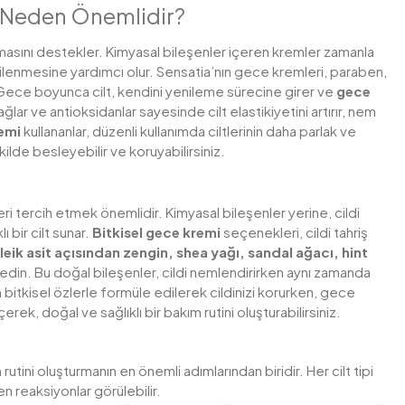
in Neden Önemlidir?
almasını destekler. Kimyasal bileşenler içeren kremler zamanla
yenilenmesine yardımcı olur. Sensatia’nın gece kremleri, paraben,
Gece boyunca cilt, kendini yenileme sürecine girer ve
gece
ağlar ve antioksidanlar sayesinde cilt elastikiyetini artırır, nem
remi
kullananlar, düzenli kullanımda ciltlerinin daha parlak ve
ilde besleyebilir ve koruyabilirsiniz.
ri tercih etmek önemlidir. Kimyasal bileşenler yerine, cildi
bir cilt sunar.
Bitkisel gece kremi
seçenekleri, cildi tahriş
oleik asit açısından zengin, shea yağı, sandal ağacı, hint
 edin. Bu doğal bileşenler, cildi nemlendirirken aynı zamanda
bitkisel özlerle formüle edilerek cildinizi korurken, gece
k, doğal ve sağlıklı bir bakım rutini oluşturabilirsiniz.
utini oluşturmanın en önemli adımlarından biridir. Her cilt tipi
n reaksiyonlar görülebilir.