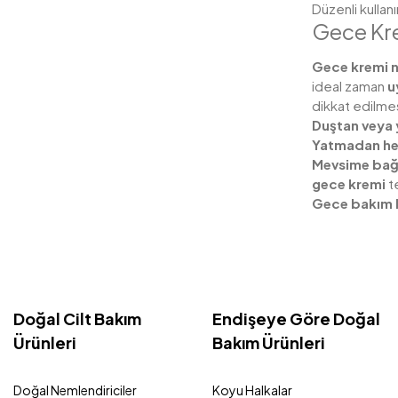
Düzenli kullan
Gece Kr
Gece kremi n
ideal zaman
u
dikkat edilme
Duştan veya 
Yatmadan h
Mevsime bağlı
gece kremi
te
Gece bakım 
Doğal Cilt Bakım
Endişeye Göre Doğal
Ürünleri
Bakım Ürünleri
Doğal Nemlendiriciler
Koyu Halkalar