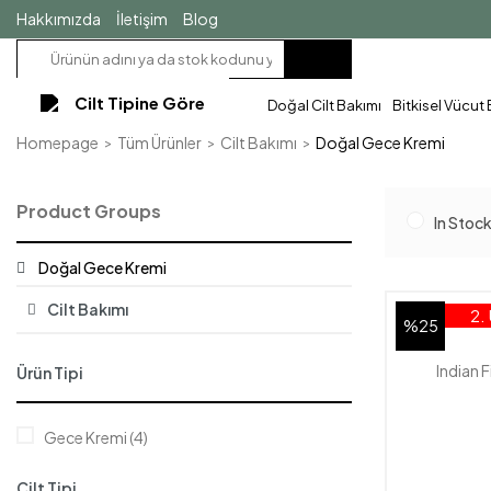
Hakkımızda
İletişim
Blog
Cilt Tipine Göre
Doğal Cilt Bakımı
Bitkisel Vücut
Homepage
Tüm Ürünler
Cilt Bakımı
Doğal Gece Kremi
Product Groups
In Stoc
Doğal Gece Kremi
Cilt Bakımı
2.
%25
Indian 
Ürün Tipi
Gece Kremi (4)
Cilt Tipi