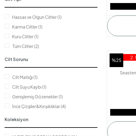
Hassas ve Olgun Ciltler (1)
Karma Ciltler (1)
Kuru Ciltler (1)
Tüm Ciltler (2)
2.
Cilt Sorunu
%25
Seastem
Cilt Matlığı (1)
Cilt Suyu Kaybı (1)
Genişlemiş Gözenekler (1)
İnce Çizgiler&Kırışıklıklar (4)
Koyu Lekeler (2)
Koleksiyon
Kuruluk (1)