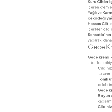
Kuru Ciltler İ
içeren kremler
Yağlı ve Karma
çekirdeği ya
Hassas Ciltler
içerikler, cildi
Sensatia’nın
yaparak, daha 
Gece Kre
Gece kremi
,
istenilen etk
Cildiniz
kullanın.
Tonik u
edebilir
Gece kr
Boyun v
kapsamlı
Cildini