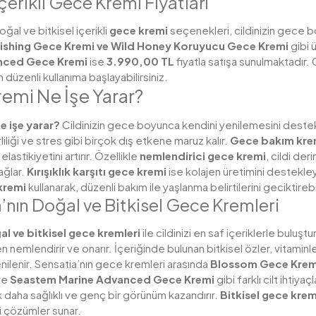
İçerikli Gece Kremi Fiyatları
ğal ve bitkisel içerikli
gece kremi
seçenekleri, cildinizin gece 
inishing Gece Kremi ve Wild Honey Koruyucu Gece Kremi
gibi 
nced Gece Kremi
ise
3.990,00 TL
fiyatla satışa sunulmaktadır. 
çin düzenli kullanıma başlayabilirsiniz.
emi Ne İşe Yarar?
e işe yarar?
Cildinizin gece boyunca kendini yenilemesini destekl
kirliliği ve stres gibi birçok dış etkene maruz kalır.
Gece bakım kre
elastikiyetini artırır.
Özellikle
nemlendirici gece kremi
, cildi de
ağlar.
Kırışıklık karşıtı gece kremi
ise kolajen üretimini destekley
kremi
kullanarak, düzenli bakım ile yaşlanma belirtilerini geciktirebilir
’nın Doğal ve Bitkisel Gece Kremleri
l ve bitkisel gece kremleri
ile cildinizi en saf içeriklerle buluş
 nemlendirir ve onarır. İçeriğinde bulunan bitkisel özler, vitami
nilenir.
Sensatia’nın gece kremleri arasında
Blossom Gece Kremi,
ve
Seastem Marine Advanced Gece Kremi
gibi farklı cilt ihtiy
 daha sağlıklı ve genç bir görünüm kazandırır.
Bitkisel gece krem
i çözümler sunar.