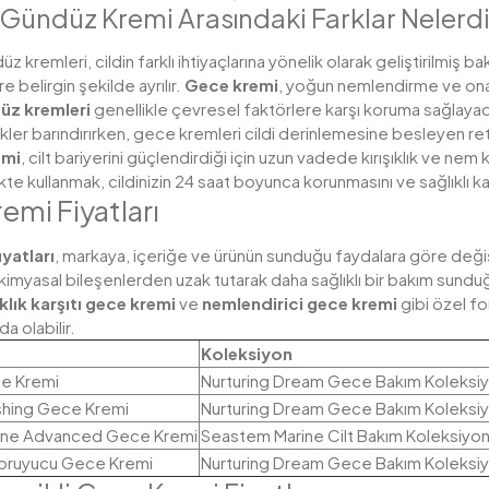
Gündüz Kremi Arasındaki Farklar Nelerdi
kremleri, cildin farklı ihtiyaçlarına yönelik olarak geliştirilmiş ba
e belirgin şekilde ayrılır.
Gece kremi
, yoğun nemlendirme ve onar
üz kremleri
genellikle çevresel faktörlere karşı koruma sağlayaca
kler barındırırken, gece kremleri cildi derinlemesine besleyen retino
emi
, cilt bariyerini güçlendirdiği için uzun vadede kırışıklık ve 
likte kullanmak, cildinizin 24 saat boyunca korunmasını ve sağlıklı ka
emi Fiyatları
yatları
, markaya, içeriğe ve ürünün sunduğu faydalara göre değişi
i kimyasal bileşenlerden uzak tutarak daha sağlıklı bir bakım sunduğu
ıklık karşıtı gece kremi
ve
nemlendirici gece kremi
gibi özel fo
nda olabilir.
Koleksiyon
e Kremi
Nurturing Dream Gece Bakım Koleksi
nishing Gece Kremi
Nurturing Dream Gece Bakım Koleksi
ine Advanced Gece Kremi
Seastem Marine Cilt Bakım Koleksiyo
oruyucu Gece Kremi
Nurturing Dream Gece Bakım Koleksi