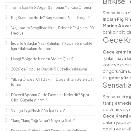
Bitkisel 
Temiz İçerikli 5 Vegan Şampuan Markası Önerisi
Sensatia’nın do
Kaş Küsmesi Nedir? Kaş Küsmesi Nasıl Geçer?
Indian Fig F
Marine Adva
14 Şubat’ta Sevgilinizi Mutlu Edecek En Anlamlı 10
canlı bir cilt i
Hediye
Gece Kr
İnce Telli Saçlar Nasıl Kalınlaşır? Kadın ve Erkekler
İçin Etkili Bakım Rehberi
Gece kremi n
ışınları, hava 
Hangi Bölgede Neden Sivilce Çıkar?
korur ve cildin 
2026’da Popüler Olacak 5 Güzellik Yaklaşımı
bir görünüm s
bir
gece yüz 
Yılbaşı Öncesi Cilt Bakımı: Doğallıktan Gelen Cilt
Sensatia
Işıltısı
Düzenli Sporun Cilde Faydaları Nelerdir? Spor
Sensatia,
doğa
Cildi Güzelleştirir mi?
tahriş etmeden
beslenir ve ye
Vanilya Yağı Nedir? Ne İşe Yarar?
Gece Kremi
Ylang Ylang Yağı Nedir? Neye İyi Gelir?
bakım yaparak
dostu ve etkil
Esansiyel Yağlar Nedir? Faydaları ve Kullanım