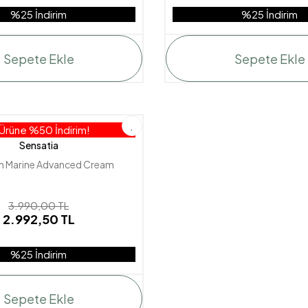
%25 İndirim
%25 İndirim
Sepete Ekle
Sepete Ekle
 Ürüne %50 İndirim!
Sensatia
 Marine Advanced Cream
3.990,00 TL
2.992,50 TL
%25 İndirim
Sepete Ekle