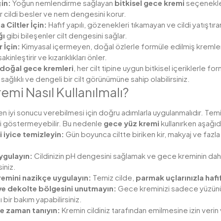
çin:
Yoğun nemlendirme sağlayan
bitkisel gece kremi
seçenekler
 cildi besler ve nem dengesini korur.
 Ciltler İçin:
Hafif yapılı, gözenekleri tıkamayan ve cildi yatıştıra
ğı
gibi bileşenler cilt dengesini sağlar.
 İçin:
Kimyasal içermeyen, doğal özlerle formüle edilmiş kremler 
 sakinleştirir ve kızarıklıkları önler.
 doğal gece kremleri
, her cilt tipine uygun bitkisel içeriklerle 
sağlıklı ve dengeli bir cilt görünümüne sahip olabilirsiniz.
mi Nasıl Kullanılmalı?
 en iyi sonucu verebilmesi için doğru adımlarla uygulanmalıdır. Te
iyi göstermeyebilir. Bu nedenle
gece yüz kremi
kullanırken aşağıd
i iyice temizleyin:
Gün boyunca ciltte biriken kir, makyaj ve fazla
ygulayın:
Cildinizin pH dengesini sağlamak ve gece kreminin dah
siniz.
emini nazikçe uygulayın:
Temiz cilde,
parmak uçlarınızla haf
e dekolte bölgesini unutmayın:
Gece kreminizi sadece yüzünü
 bir bakım yapabilirsiniz.
ze zaman tanıyın:
Kremin cildiniz tarafından emilmesine izin ve