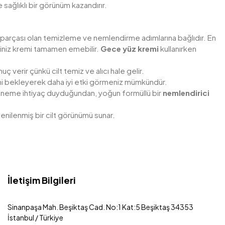
e sağlıklı bir görünüm kazandırır.
 parçası olan temizleme ve nemlendirme adımlarına bağlıdır. En
diniz kremi tamamen emebilir.
Gece yüz kremi
kullanırken
 verir çünkü cilt temiz ve alıcı hale gelir.
ini bekleyerek daha iyi etki görmeniz mümkündür.
la neme ihtiyaç duyduğundan, yoğun formüllü bir
nemlendirici
yenilenmiş bir cilt görünümü sunar.
İletişim Bilgileri
Sinanpaşa Mah. Beşiktaş Cad. No:1 Kat:5 Beşiktaş 34353
İstanbul / Türkiye