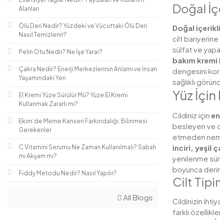
Doğal İç
Alanları
Ölü Deri Nedir? Yüzdeki ve Vücuttaki Ölü Deri
Doğal içerikl
Nasıl Temizlenir?
cilt bariyerin
sülfat ve yapa
Pelin Otu Nedir? Ne İşe Yarar?
bakım kremi
Çakra Nedir? Enerji Merkezlerinin Anlamı ve İnsan
dengesini koru
Yaşamındaki Yeri
sağlıklı görün
Yüz İçin
El Kremi Yüze Sürülür Mü? Yüze El Kremi
Kullanmak Zararlı mı?
Cildiniz için
en
Ekim’de Meme Kanseri Farkındalığı: Bilinmesi
besleyen ve on
Gerekenler
etmeden nemlen
inciri, yeşil 
C Vitamini Serumu Ne Zaman Kullanılmalı? Sabah
mı Akşam mı?
yenilenme sür
boyunca derinl
Fiddy Metodu Nedir? Nasıl Yapılır?
Cilt Tip
All Blogs
Cildinizin iht
farklı özellik