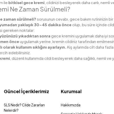
ım ile
bitkisel gece kremi
, cildinizi besleyerek daha canlı, nemli v
emi Ne Zaman Sürülmeli?
e zaman sürülmeli?
sorusunun cevabı, gece bakım rutininizin bir
yumadan yaklaşık 30-45 dakika önce
olup, bu süre içinde cil
si gereken noktalar:
yüzünüzü yıkadıktan sonra
gece kremini uygulamak daha iyi sonuç
emen önce
uygulamak yerine, kremin cildiniz tarafından emilmes
 olarak kullanım sıklığını ayarlayın.
Kış aylarında cilt daha faz
rcih edebilirsiniz.
kremi
, düzenli kullanımda cildi besleyerek daha sağlıklı, nemli ve 
Güncel İçeriklerimiz
Kurumsal
SLS Nedir? Cilde Zararları
Hakkımızda
Nelerdir?