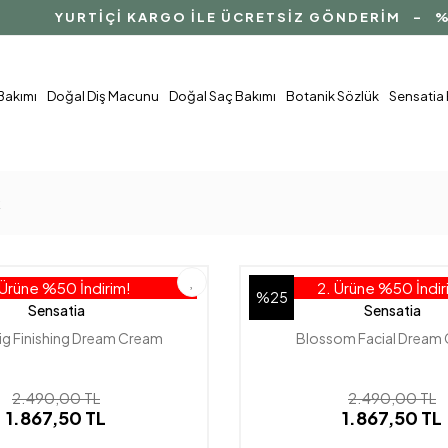
YURTİÇİ KARGO İLE ÜCRETSİZ GÖNDERİM - %100 ÜR
 Bakımı
Doğal Diş Macunu
Doğal Saç Bakımı
Botanik Sözlük
Sensatia 
k
 Ürüne %50 İndirim!
2. Ürüne %50 İndir
%25
Sensatia
Sensatia
Fig Finishing Dream Cream
Blossom Facial Dream
2.490,00 TL
2.490,00 TL
1.867,50 TL
1.867,50 TL