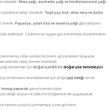
i idealdir.
Shea yağı, avokado yağı ve hindistancevizi yağı
n içeriklere sahip olmalıdır.
Yeşil çay özü, aloe vera ve üzüm
önerilir.
Papatya, yulaf özü ve lavanta yağı
gibi yatıştırıcı
formüle edilmiştir. Cildinize en uygun gece kremiyle düzenli bakım
mizlenmemiş cilde sürülen bir krem, gözenekleri tıkayarak
aki adımları takip etmek önemlidir:
 yağı arındırmak için
doğal içerikli bir
doğal yüz temizleyici
a iyi emilmesini desteklemek için doğal
yüz toniği
tercih
if masaj yaparak
gece kremini sürün.
ze değil, boyun ve dekolte bölgenize de uygulayarak
rin ve hemen yüzüstü yatmamaya özen gösterin.