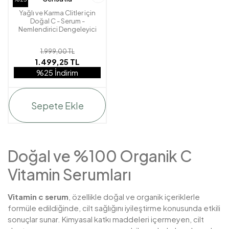
Yağlı ve Karma Clitler için
Doğal C - Serum -
Nemlendirici Dengeleyici
60ml - Sandalwood Dream
1.999,00 TL
1.499,25 TL
%25 İndirim
Sepete Ekle
Doğal ve %100 Organik C
Vitamin Serumları
Vitamin c serum
, özellikle doğal ve organik içeriklerle
formüle edildiğinde, cilt sağlığını iyileştirme konusunda etkili
sonuçlar sunar. Kimyasal katkı maddeleri içermeyen, cilt