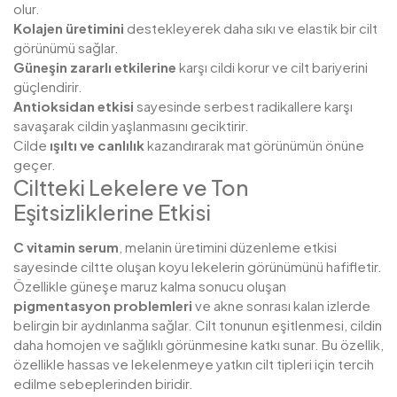
olur.
Kolajen üretimini
destekleyerek daha sıkı ve elastik bir cilt
görünümü sağlar.
Güneşin zararlı etkilerine
karşı cildi korur ve cilt bariyerini
güçlendirir.
Antioksidan etkisi
sayesinde serbest radikallere karşı
savaşarak cildin yaşlanmasını geciktirir.
Cilde
ışıltı ve canlılık
kazandırarak mat görünümün önüne
geçer.
Ciltteki Lekelere ve Ton
Eşitsizliklerine Etkisi
C vitamin serum
, melanin üretimini düzenleme etkisi
sayesinde ciltte oluşan koyu lekelerin görünümünü hafifletir.
Özellikle güneşe maruz kalma sonucu oluşan
pigmentasyon problemleri
ve akne sonrası kalan izlerde
belirgin bir aydınlanma sağlar. Cilt tonunun eşitlenmesi, cildin
daha homojen ve sağlıklı görünmesine katkı sunar. Bu özellik,
özellikle hassas ve lekelenmeye yatkın cilt tipleri için tercih
edilme sebeplerinden biridir.