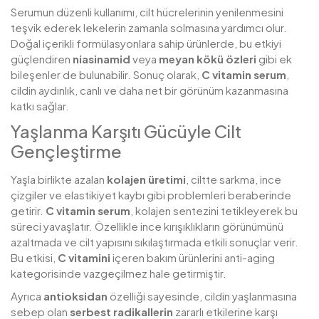
Serumun düzenli kullanımı, cilt hücrelerinin yenilenmesini
teşvik ederek lekelerin zamanla solmasına yardımcı olur.
Doğal içerikli formülasyonlara sahip ürünlerde, bu etkiyi
güçlendiren
niasinamid
veya
meyan kökü özleri
gibi ek
bileşenler de bulunabilir. Sonuç olarak,
C vitamin serum
,
cildin aydınlık, canlı ve daha net bir görünüm kazanmasına
katkı sağlar.
Yaşlanma Karşıtı Gücüyle Cilt
Gençleştirme
Yaşla birlikte azalan
kolajen üretimi
, ciltte sarkma, ince
çizgiler ve elastikiyet kaybı gibi problemleri beraberinde
getirir.
C vitamin serum
, kolajen sentezini tetikleyerek bu
süreci yavaşlatır. Özellikle ince kırışıklıkların görünümünü
azaltmada ve cilt yapısını sıkılaştırmada etkili sonuçlar verir.
Bu etkisi,
C vitamini
içeren bakım ürünlerini anti-aging
kategorisinde vazgeçilmez hale getirmiştir.
Ayrıca
antioksidan
özelliği sayesinde, cildin yaşlanmasına
sebep olan
serbest radikallerin
zararlı etkilerine karşı