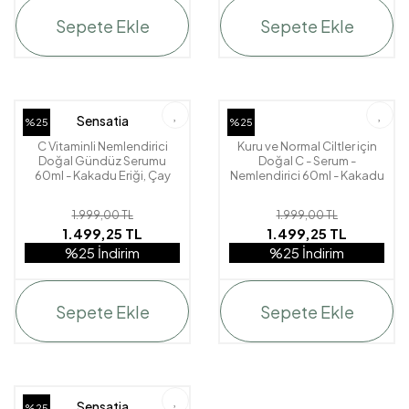
Sepete Ekle
Sepete Ekle
Sensatia
%25
%25
C Vitaminli Nemlendirici
Kuru ve Normal Ciltler için
Doğal Gündüz Serumu
Doğal C - Serum -
60ml - Kakadu Eriği, Çay
Nemlendirici 60ml - Kakadu
Ağacı - Tea Tree & Lemon
Eriği - Neroli Blossom
1.999,00 TL
1.999,00 TL
1.499,25 TL
1.499,25 TL
%25 İndirim
%25 İndirim
Sepete Ekle
Sepete Ekle
Sensatia
%25