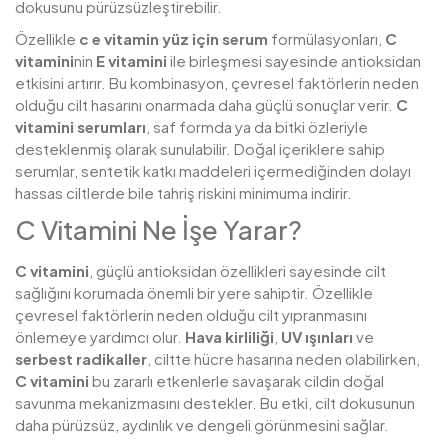
dokusunu pürüzsüzleştirebilir.
Özellikle
c e vitamin yüz için serum
formülasyonları,
C
vitamini
nin
E vitamini
ile birleşmesi sayesinde antioksidan
etkisini artırır. Bu kombinasyon, çevresel faktörlerin neden
olduğu cilt hasarını onarmada daha güçlü sonuçlar verir.
C
vitamini serumları
, saf formda ya da bitki özleriyle
desteklenmiş olarak sunulabilir. Doğal içeriklere sahip
serumlar, sentetik katkı maddeleri içermediğinden dolayı
hassas ciltlerde bile tahriş riskini minimuma indirir.
C Vitamini Ne İşe Yarar?
C vitamini
, güçlü antioksidan özellikleri sayesinde cilt
sağlığını korumada önemli bir yere sahiptir. Özellikle
çevresel faktörlerin neden olduğu cilt yıpranmasını
önlemeye yardımcı olur.
Hava kirliliği
,
UV ışınları
ve
serbest radikaller
, ciltte hücre hasarına neden olabilirken,
C vitamini
bu zararlı etkenlerle savaşarak cildin doğal
savunma mekanizmasını destekler. Bu etki, cilt dokusunun
daha pürüzsüz, aydınlık ve dengeli görünmesini sağlar.