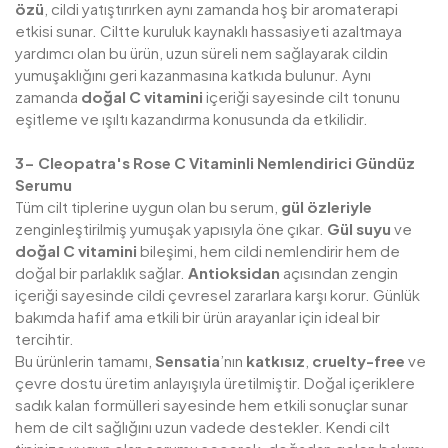
özü
, cildi yatıştırırken aynı zamanda hoş bir aromaterapi
etkisi sunar. Ciltte kuruluk kaynaklı hassasiyeti azaltmaya
yardımcı olan bu ürün, uzun süreli nem sağlayarak cildin
yumuşaklığını geri kazanmasına katkıda bulunur. Aynı
zamanda
doğal C vitamini
içeriği sayesinde cilt tonunu
eşitleme ve ışıltı kazandırma konusunda da etkilidir.
3- Cleopatra's Rose C Vitaminli Nemlendirici Gündüz
Serumu
Tüm cilt tiplerine uygun olan bu serum,
gül özleriyle
zenginleştirilmiş yumuşak yapısıyla öne çıkar.
Gül suyu
ve
doğal C vitamini
bileşimi, hem cildi nemlendirir hem de
doğal bir parlaklık sağlar.
Antioksidan
açısından zengin
içeriği sayesinde cildi çevresel zararlara karşı korur. Günlük
bakımda hafif ama etkili bir ürün arayanlar için ideal bir
tercihtir.
Bu ürünlerin tamamı,
Sensatia
’nın
katkısız
,
cruelty-free
ve
çevre dostu üretim anlayışıyla üretilmiştir. Doğal içeriklere
sadık kalan formülleri sayesinde hem etkili sonuçlar sunar
hem de cilt sağlığını uzun vadede destekler. Kendi cilt