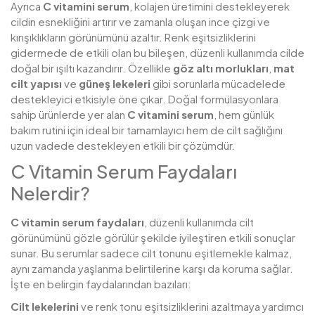
Ayrıca
C vitamini serum
, kolajen üretimini destekleyerek
cildin esnekliğini artırır ve zamanla oluşan ince çizgi ve
kırışıklıkların görünümünü azaltır. Renk eşitsizliklerini
gidermede de etkili olan bu bileşen, düzenli kullanımda cilde
doğal bir ışıltı kazandırır. Özellikle
göz altı morlukları
,
mat
cilt yapısı
ve
güneş lekeleri
gibi sorunlarla mücadelede
destekleyici etkisiyle öne çıkar. Doğal formülasyonlara
sahip ürünlerde yer alan
C vitamini serum
, hem günlük
bakım rutini için ideal bir tamamlayıcı hem de cilt sağlığını
uzun vadede destekleyen etkili bir çözümdür.
C Vitamin Serum Faydaları
Nelerdir?
C vitamin serum faydaları
, düzenli kullanımda cilt
görünümünü gözle görülür şekilde iyileştiren etkili sonuçlar
sunar. Bu serumlar sadece cilt tonunu eşitlemekle kalmaz,
aynı zamanda yaşlanma belirtilerine karşı da koruma sağlar.
İşte en belirgin faydalarından bazıları:
Cilt lekelerini
ve renk tonu eşitsizliklerini azaltmaya yardımcı