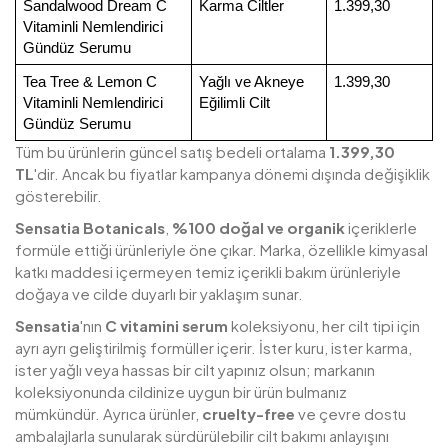
Sandalwood Dream C 
Karma Ciltler
1.399,30
Vitaminli Nemlendirici 
Gündüz Serumu
Tea Tree & Lemon C 
Yağlı ve Akneye 
1.399,30
Vitaminli Nemlendirici 
Eğilimli Cilt
Gündüz Serumu
Tüm bu ürünlerin güncel satış bedeli ortalama
1.399,30
TL
'dir. Ancak bu fiyatlar kampanya dönemi dışında değişiklik
gösterebilir.
Sensatia Botanicals
,
%100 doğal ve organik
içeriklerle
formüle ettiği ürünleriyle öne çıkar. Marka, özellikle kimyasal
katkı maddesi içermeyen temiz içerikli bakım ürünleriyle
doğaya ve cilde duyarlı bir yaklaşım sunar.
Sensatia
'nın
C vitamini serum
koleksiyonu, her cilt tipi için
ayrı ayrı geliştirilmiş formüller içerir. İster kuru, ister karma,
ister yağlı veya hassas bir cilt yapınız olsun; markanın
koleksiyonunda cildinize uygun bir ürün bulmanız
mümkündür. Ayrıca ürünler,
cruelty-free
ve çevre dostu
ambalajlarla sunularak sürdürülebilir cilt bakımı anlayışını