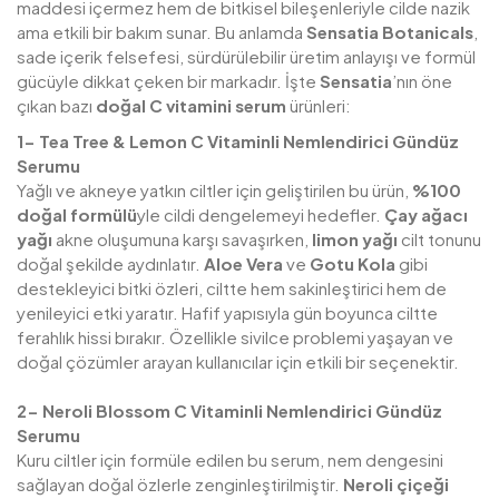
maddesi içermez hem de bitkisel bileşenleriyle cilde nazik
ama etkili bir bakım sunar. Bu anlamda
Sensatia
Botanicals
,
sade içerik felsefesi, sürdürülebilir üretim anlayışı ve formül
gücüyle dikkat çeken bir markadır. İşte
Sensatia
’nın öne
çıkan bazı
doğal C vitamini serum
ürünleri:
1- Tea Tree & Lemon C Vitaminli Nemlendirici Gündüz
Serumu
Yağlı ve akneye yatkın ciltler için geliştirilen bu ürün,
%100
doğal formülü
yle cildi dengelemeyi hedefler.
Çay ağacı
yağı
akne oluşumuna karşı savaşırken,
limon yağı
cilt tonunu
doğal şekilde aydınlatır.
Aloe Vera
ve
Gotu Kola
gibi
destekleyici bitki özleri, ciltte hem sakinleştirici hem de
yenileyici etki yaratır. Hafif yapısıyla gün boyunca ciltte
ferahlık hissi bırakır. Özellikle sivilce problemi yaşayan ve
doğal çözümler arayan kullanıcılar için etkili bir seçenektir.
2- Neroli Blossom C Vitaminli Nemlendirici Gündüz
Serumu
Kuru ciltler için formüle edilen bu serum, nem dengesini
sağlayan doğal özlerle zenginleştirilmiştir.
Neroli çiçeği