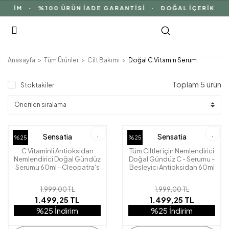
· %100 ÜRÜN İADE GARANTİSİ · DOĞAL İÇERİK
Anasayfa
Tüm Ürünler
Cilt Bakımı
Doğal C Vitamin Serum
Toplam 5 ürün
Stoktakiler
Sensatia
Sensatia
%25
%25
C Vitaminli Antioksidan
Tüm Ciltler için Nemlendirici
Nemlendirici Doğal Gündüz
Doğal Gündüz C - Serumu -
Serumu 60ml - Cleopatra's
Besleyici Antioksidan 60ml
Rose
- Jasmine Sambac
1.999,00 TL
1.999,00 TL
1.499,25 TL
1.499,25 TL
%25 İndirim
%25 İndirim