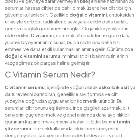
dostu ve çevreye zarar vermeyen bileşenlerle hazırlanan bu
serumlar, hassas ciltler de dahil olmak üzere her cilt tipi için
güvenle kullanılabilir. Özellikle
doğal c vitamini
, antioksidan
etkisiyle serbest radikallerle savaşarak cildin daha parlak,
genç ve sağlıklı görünmesini sağlar. Organik kaynaklardan
elde edilen
C vitamini
, sentetik alternatiflerine göre daha
yüksek biyoyararlanım sunar, bu da cildin onu daha hızlı
emmesi ve daha etkili kullanması anlamına gelir. Günümüzde
doğal c vitamini serumu
, minimalist cilt bakım rutinlerinin
vazgeçilmez bir parçası haline gelmiştir.
C Vitamin Serum Nedir?
C vitamin serumu
, içeriğinde yoğun olarak
askorbik asit
ya
da türevlerini barındıran, genellikle sıvı formda ve cilt
yüzeyine doğrudan uygulanan bir kozmetik üründür. Bu
serumlar, cilt tonunu eşitlemek, ince çizgileri azaltmak, cilt
bariyerini güçlendirmek ve genel anlamda daha aydınlık bir
görünüm kazandırmak amacıyla kullanılır. Etkili bir
c vitamin
yüz serumu
, düzenli kullanımda cildin nem seviyesini
dengeleyebilir, kolajen üretimini destekleyebilir ve cilt