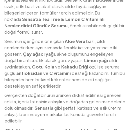
uzak, bitki bazlı ve aktif olarak cilde fayda sağlayan
bileşenler içeren formüller tercih edilmelidir. Bu
noktada
Sensatia
Tea Tree & Lemon C Vitaminli
Nemlendirici Gündüz Serumu
, örnek alınabilecek güçlü bir
doğal formül sunar.
Serumun içeriğinde öne çıkan
Aloe Vera
bazı, cildi
nemlendirirken aynı zamanda ferahlatıcı ve yatıştırıcı etki
gösterir.
Çay ağacı yağı
, akne oluşumunu engelleyen
doğal bir antiseptik olarak görev yapar.
Limon yağı
cildi
aydınlatırken,
Gotu Kola
ve
Kakadu Eriği
özü ise seruma
güçlü
antioksidan
ve
C vitamini
desteği kazandırır. Tüm bu
bileşenler hem bitkisel kökenlidir hem de cilt sağlığını
destekleyen saf içeriklerdir.
Gerçekten doğal bir ürün ararken dikkat edilmesi gereken
nokta, içerik listesinin anlaşılır ve doğadan gelen maddelerle
dolu olmasıdır.
Sensatia
gibi şeffaf, katkısız ve etik üretim
anlayışı benimseyen markalar, bu konuda güvenle tercih
edilebilir.