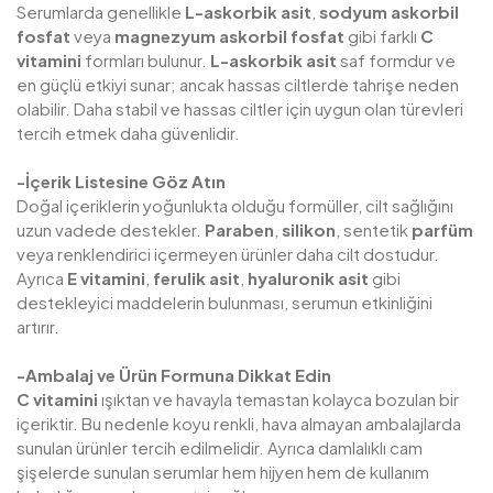
Serumlarda genellikle
L-askorbik asit
,
sodyum askorbil
fosfat
veya
magnezyum askorbil fosfat
gibi farklı
C
vitamini
formları bulunur.
L-askorbik asit
saf formdur ve
en güçlü etkiyi sunar; ancak hassas ciltlerde tahrişe neden
olabilir. Daha stabil ve hassas ciltler için uygun olan türevleri
tercih etmek daha güvenlidir.
-İçerik Listesine Göz Atın
Doğal içeriklerin yoğunlukta olduğu formüller, cilt sağlığını
uzun vadede destekler.
Paraben
,
silikon
, sentetik
parfüm
veya renklendirici içermeyen ürünler daha cilt dostudur.
Ayrıca
E vitamini
,
ferulik asit
,
hyaluronik asit
gibi
destekleyici maddelerin bulunması, serumun etkinliğini
artırır.
-Ambalaj ve Ürün Formuna Dikkat Edin
C vitamini
ışıktan ve havayla temastan kolayca bozulan bir
içeriktir. Bu nedenle koyu renkli, hava almayan ambalajlarda
sunulan ürünler tercih edilmelidir. Ayrıca damlalıklı cam
şişelerde sunulan serumlar hem hijyen hem de kullanım