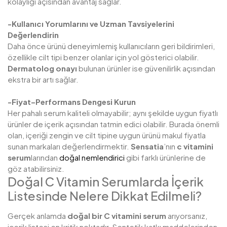
kolaylığı açısından avantaj sağlar.
-Kullanıcı Yorumlarını ve Uzman Tavsiyelerini
Değerlendirin
Daha önce ürünü deneyimlemiş kullanıcıların geri bildirimleri,
özellikle cilt tipi benzer olanlar için yol gösterici olabilir.
Dermatolog onayı
bulunan ürünler ise güvenilirlik açısından
ekstra bir artı sağlar.
-Fiyat–Performans Dengesi Kurun
Her pahalı serum kaliteli olmayabilir; aynı şekilde uygun fiyatlı
ürünler de içerik açısından tatmin edici olabilir. Burada önemli
olan, içeriği zengin ve cilt tipine uygun ürünü makul fiyatla
sunan markaları değerlendirmektir.
Sensatia
’nın
c vitamini
serum
larından
doğal nemlendirici
gibi farklı ürünlerine de
göz atabilirsiniz.
Doğal C Vitamin Serumlarda İçerik
Listesinde Nelere Dikkat Edilmeli?
Gerçek anlamda
doğal bir C vitamini serum
arıyorsanız,
içerik listesi en kritik noktadır. Sentetik katkı maddelerinden