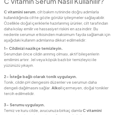
C Vitamin Serum Nasıl Kullanılır?
C vitamini serum
, cilt bakım rutininde doğru adımlarla
kullanıldığında ciltte gözle görülür iyileşmeler sağlayabilir.
Özellikle doğal içeriklerle hazırlanmış ürünler, cilt tarafından
daha kolay emilir ve hassasiyet riskini en aza indirir. Bu
nedenle serumun etkisinden maksimum fayda sağlamak için
aşağıdaki kullanım adımlarına dikkat edilmelidir:
1- Cildinizi nazikçe temizleyin.
Serumdan önce cildin arınmış olması, aktif bileşenlerin
emilimini artırır. Jel veya köpük bazlı bir temizleyici ile
yüzünüzü yıkayın.
2- İsteğe bağlı olarak tonik uygulayın.
Tonik, cildin pH dengesini düzenler ve serumun daha
dengeli dağılmasını sağlar.
Alkol
içermeyen, doğal tonikler
tercih edilmelidir.
3- Serumu uygulayın.
Temiz ve kuru cilde, avucunuza birkaç damla
C vitamini