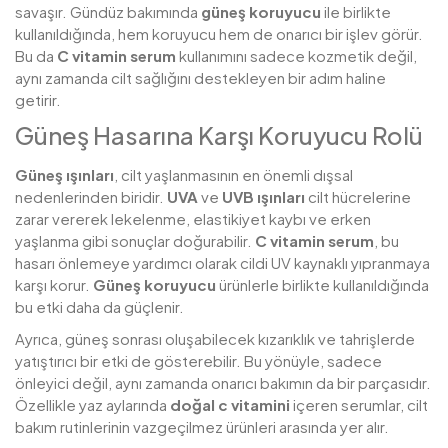
savaşır. Gündüz bakımında
güneş koruyucu
ile birlikte
kullanıldığında, hem koruyucu hem de onarıcı bir işlev görür.
Bu da
C vitamin serum
kullanımını sadece kozmetik değil,
aynı zamanda cilt sağlığını destekleyen bir adım haline
getirir.
Güneş Hasarına Karşı Koruyucu Rolü
Güneş ışınları
, cilt yaşlanmasının en önemli dışsal
nedenlerinden biridir.
UVA
ve
UVB ışınları
cilt hücrelerine
zarar vererek lekelenme, elastikiyet kaybı ve erken
yaşlanma gibi sonuçlar doğurabilir.
C vitamin serum
, bu
hasarı önlemeye yardımcı olarak cildi UV kaynaklı yıpranmaya
karşı korur.
Güneş koruyucu
ürünlerle birlikte kullanıldığında
bu etki daha da güçlenir.
Ayrıca, güneş sonrası oluşabilecek kızarıklık ve tahrişlerde
yatıştırıcı bir etki de gösterebilir. Bu yönüyle, sadece
önleyici değil, aynı zamanda onarıcı bakımın da bir parçasıdır.
Özellikle yaz aylarında
doğal c vitamini
içeren serumlar, cilt
bakım rutinlerinin vazgeçilmez ürünleri arasında yer alır.