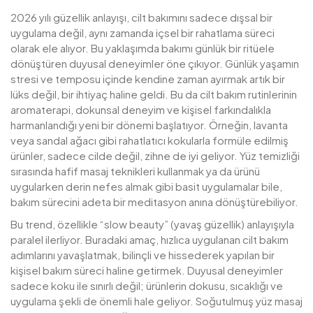
2026 yılı güzellik anlayışı, cilt bakımını sadece dışsal bir
uygulama değil, aynı zamanda içsel bir rahatlama süreci
olarak ele alıyor. Bu yaklaşımda bakımı günlük bir ritüele
dönüştüren duyusal deneyimler öne çıkıyor. Günlük yaşamın
stresi ve temposu içinde kendine zaman ayırmak artık bir
lüks değil, bir ihtiyaç haline geldi. Bu da cilt bakım rutinlerinin
aromaterapi, dokunsal deneyim ve kişisel farkındalıkla
harmanlandığı yeni bir dönemi başlatıyor. Örneğin, lavanta
veya sandal ağacı gibi rahatlatıcı kokularla formüle edilmiş
ürünler, sadece cilde değil, zihne de iyi geliyor. Yüz temizliği
sırasında hafif masaj teknikleri kullanmak ya da ürünü
uygularken derin nefes almak gibi basit uygulamalar bile,
bakım sürecini adeta bir meditasyon anına dönüştürebiliyor.
Bu trend, özellikle “slow beauty” (yavaş güzellik) anlayışıyla
paralel ilerliyor. Buradaki amaç, hızlıca uygulanan cilt bakım
adımlarını yavaşlatmak, bilinçli ve hissederek yapılan bir
kişisel bakım süreci haline getirmek. Duyusal deneyimler
sadece koku ile sınırlı değil; ürünlerin dokusu, sıcaklığı ve
uygulama şekli de önemli hale geliyor. Soğutulmuş yüz masaj