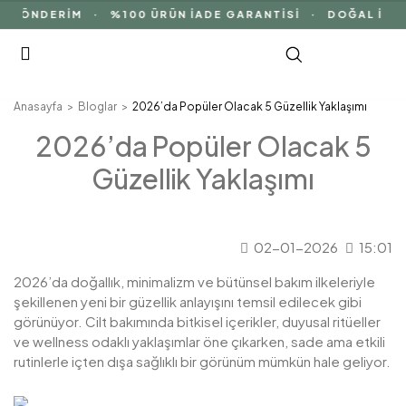
ÖNDERİM · %100 ÜRÜN İADE GARANTİSİ · DOĞAL İÇERİK
Anasayfa
Bloglar
2026’da Popüler Olacak 5 Güzellik Yaklaşımı
2026’da Popüler Olacak 5
Güzellik Yaklaşımı
02-01-2026
15:01
2026’da doğallık, minimalizm ve bütünsel bakım ilkeleriyle
şekillenen yeni bir güzellik anlayışını temsil edilecek gibi
görünüyor. Cilt bakımında bitkisel içerikler, duyusal ritüeller
ve wellness odaklı yaklaşımlar öne çıkarken, sade ama etkili
rutinlerle içten dışa sağlıklı bir görünüm mümkün hale geliyor.