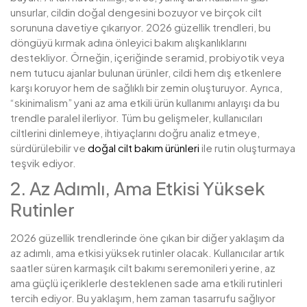
unsurlar, cildin doğal dengesini bozuyor ve birçok cilt
sorununa davetiye çıkarıyor. 2026 güzellik trendleri, bu
döngüyü kırmak adına önleyici bakım alışkanlıklarını
destekliyor. Örneğin, içeriğinde seramid, probiyotik veya
nem tutucu ajanlar bulunan ürünler, cildi hem dış etkenlere
karşı koruyor hem de sağlıklı bir zemin oluşturuyor. Ayrıca,
“skinimalism” yani az ama etkili ürün kullanımı anlayışı da bu
trendle paralel ilerliyor. Tüm bu gelişmeler, kullanıcıları
ciltlerini dinlemeye, ihtiyaçlarını doğru analiz etmeye,
sürdürülebilir ve
doğal cilt bakım ürünleri
ile rutin oluşturmaya
teşvik ediyor.
2. Az Adımlı, Ama Etkisi Yüksek
Rutinler
2026 güzellik trendlerinde öne çıkan bir diğer yaklaşım da
az adımlı, ama etkisi yüksek rutinler olacak. Kullanıcılar artık
saatler süren karmaşık cilt bakımı seremonileri yerine, az
ama güçlü içeriklerle desteklenen sade ama etkili rutinleri
tercih ediyor. Bu yaklaşım, hem zaman tasarrufu sağlıyor