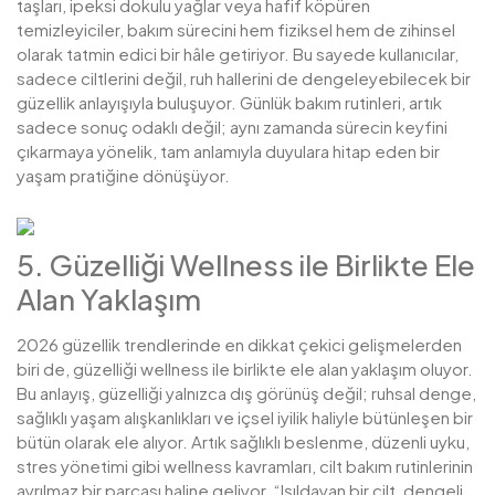
taşları, ipeksi dokulu yağlar veya hafif köpüren
temizleyiciler, bakım sürecini hem fiziksel hem de zihinsel
olarak tatmin edici bir hâle getiriyor. Bu sayede kullanıcılar,
sadece ciltlerini değil, ruh hallerini de dengeleyebilecek bir
güzellik anlayışıyla buluşuyor. Günlük bakım rutinleri, artık
sadece sonuç odaklı değil; aynı zamanda sürecin keyfini
çıkarmaya yönelik, tam anlamıyla duyulara hitap eden bir
yaşam pratiğine dönüşüyor.
5. Güzelliği Wellness ile Birlikte Ele
Alan Yaklaşım
2026 güzellik trendlerinde en dikkat çekici gelişmelerden
biri de, güzelliği wellness ile birlikte ele alan yaklaşım oluyor.
Bu anlayış, güzelliği yalnızca dış görünüş değil; ruhsal denge,
sağlıklı yaşam alışkanlıkları ve içsel iyilik haliyle bütünleşen bir
bütün olarak ele alıyor. Artık sağlıklı beslenme, düzenli uyku,
stres yönetimi gibi wellness kavramları, cilt bakım rutinlerinin
ayrılmaz bir parçası haline geliyor. “Işıldayan bir cilt, dengeli