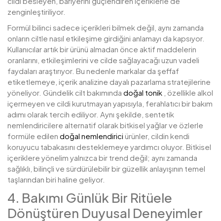
cildi besleyen, bariyerini güçlendiren içeriklerle de
zenginleştiriliyor.
Formül bilinci sadece içerikleri bilmek değil, aynı zamanda
onların ciltle nasıl etkileşime girdiğini anlamayı da kapsıyor.
Kullanıcılar artık bir ürünü almadan önce aktif maddelerin
oranlarını, etkileşimlerini ve cilde sağlayacağı uzun vadeli
faydaları araştırıyor. Bu nedenle markalar da şeffaf
etiketlemeye, içerik analizine dayalı pazarlama stratejilerine
yöneliyor. Gündelik cilt bakımında
doğal tonik
, özellikle alkol
içermeyen ve cildi kurutmayan yapısıyla, ferahlatıcı bir bakım
adımı olarak tercih ediliyor. Aynı şekilde, sentetik
nemlendiricilere alternatif olarak bitkisel yağlar ve özlerle
formüle edilen
doğal nemlendirici
ürünler, cildin kendi
koruyucu tabakasını desteklemeye yardımcı oluyor. Bitkisel
içeriklere yönelim yalnızca bir trend değil; aynı zamanda
sağlıklı, bilinçli ve sürdürülebilir bir güzellik anlayışının temel
taşlarından biri haline geliyor.
4. Bakımı Günlük Bir Ritüele
Dönüştüren Duyusal Deneyimler