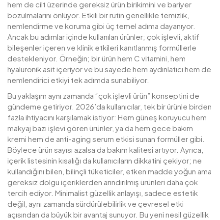
hem de cilt üzerinde gereksiz ürün birikimini ve bariyer
bozulmalarını önlüyor. Etkili bir rutin genellikle temizlik,
nemlendirme ve koruma gibi üç temel adıma dayanıyor.
Ancak bu adımlar içinde kullanılan ürünler; çok işlevli, aktif
bileşenler içeren ve klinik etkileri kanıtlanmış formüllerle
destekleniyor. Örneğin; bir ürün hem C vitamini, hem
hyaluronik asit içeriyor ve bu sayede hem aydınlatıcı hem de
nemlendirici etkiyi tek adımda sunabiliyor.
Bu yaklaşım aynı zamanda “çok işlevli ürün” konseptini de
gündeme getiriyor. 2026’da kullanıcılar, tek bir ürünle birden
fazla ihtiyacını karşılamak istiyor: Hem güneş koruyucu hem
makyaj bazı işlevi gören ürünler, ya da hem gece bakım
kremi hem de anti-aging serum etkisi sunan formüller gibi.
Böylece ürün sayısı azalsa da bakım kalitesi artıyor. Ayrıca,
içerik listesinin kısalığı da kullanıcıların dikkatini çekiyor; ne
kullandığını bilen, bilinçli tüketiciler, etken madde yoğun ama
gereksiz dolgu içeriklerden arındırılmış ürünleri daha çok
tercih ediyor. Minimalist güzellik anlayışı, sadece estetik
değil, aynı zamanda sürdürülebilirlik ve çevresel etki
açısından da büyük bir avantaj sunuyor. Bu yeni nesil güzellik