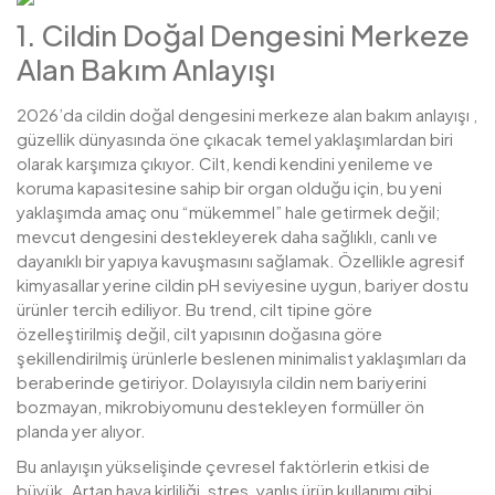
1. Cildin Doğal Dengesini Merkeze
Alan Bakım Anlayışı
2026’da cildin doğal dengesini merkeze alan bakım anlayışı ,
güzellik dünyasında öne çıkacak temel yaklaşımlardan biri
olarak karşımıza çıkıyor. Cilt, kendi kendini yenileme ve
koruma kapasitesine sahip bir organ olduğu için, bu yeni
yaklaşımda amaç onu “mükemmel” hale getirmek değil;
mevcut dengesini destekleyerek daha sağlıklı, canlı ve
dayanıklı bir yapıya kavuşmasını sağlamak. Özellikle agresif
kimyasallar yerine cildin pH seviyesine uygun, bariyer dostu
ürünler tercih ediliyor. Bu trend, cilt tipine göre
özelleştirilmiş değil, cilt yapısının doğasına göre
şekillendirilmiş ürünlerle beslenen minimalist yaklaşımları da
beraberinde getiriyor. Dolayısıyla cildin nem bariyerini
bozmayan, mikrobiyomunu destekleyen formüller ön
planda yer alıyor.
Bu anlayışın yükselişinde çevresel faktörlerin etkisi de
büyük. Artan hava kirliliği, stres, yanlış ürün kullanımı gibi