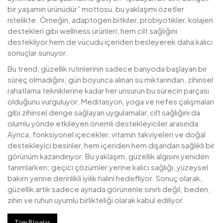
bir yaşamın ürünüdür” mottosu, bu yaklaşımı özetler
nitelikte. Örneğin, adaptogen bitkiler, probiyotikler, kolajen
destekleri gibi wellness ürünleri, hem cilt sağlığını
destekliyor hem de vücudu içeriden besleyerek daha kalıcı
sonuçlar sunuyor.
Bu trend, güzellik rutinlerinin sadece banyoda başlayan bir
süreç olmadığını; gün boyunca alınan su miktarından, zihinsel
rahatlama tekniklerine kadar her unsurun bu sürecin parçası
olduğunu vurguluyor. Meditasyon, yoga ve nefes çalışmaları
gibi zihinsel denge sağlayan uygulamalar, cilt sağlığını da
olumlu yönde etkileyen önemli destekleyiciler arasında.
Ayrıca, fonksiyonel içecekler, vitamin takviyeleri ve doğal
destekleyici besinler, hem içeriden hem dışarıdan sağlıklı bir
görünüm kazandırıyor. Bu yaklaşım, güzellik algısını yeniden
tanımlarken; geçici çözümler yerine kalıcı sağlığı, yüzeysel
bakım yerine derinlikli iyilik halini hedefliyor. Sonuç olarak,
güzellik artık sadece aynada görünenle sınırlı değil; beden,
zihin ve ruhun uyumlu birlikteliği olarak kabul ediliyor.
Tüm Bloglar