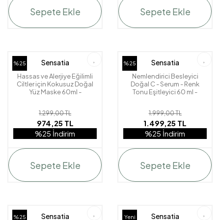
Sepete Ekle
Sepete Ekle
Sensatia
Sensatia
%25
%25
Hassas ve Alerjiye Eğilimli
Nemlendirici Besleyici
Ciltler için Kokusuz Doğal
Doğal C - Serum - Renk
Yüz Maske 60ml -
Tonu Eşitleyici 60 ml -
Unscented Sensitive
Unscented Sensitive
1.299,00 TL
1.999,00 TL
974,25 TL
1.499,25 TL
%25 İndirim
%25 İndirim
Sepete Ekle
Sepete Ekle
Sensatia
Sensatia
%25
Yeni