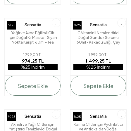
Sensatia
Sensatia
%25
%25
Yağlı ve Akne Eğilimli Cilt
C Vitaminli Nemlendirici
için Doğal Kil Maske - Siyah
Doğal Gündüz Serumu
Nokta Karşıtı 60ml - Tea
60ml - Kakadu Eriği, Çay
Tree & Lemon
Ağacı - Tea Tree & Lemon
1.299,00 TL
1.999,00 TL
974,25 TL
1.499,25 TL
%25 İndirim
%25 İndirim
Sepete Ekle
Sepete Ekle
Sensatia
Sensatia
%25
%25
Akneli ve Yağlı Ciltler için
Karma Ciltler için Aydınlatıcı
Yatıştırıcı Temizleyici Doğal
ve Antioksidan Doğal