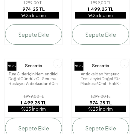
1.299,00 TL
1.999,00 TL
974,25 TL
1.499,25 TL
%25 İndirim
%25 İndirim
Sepete Ekle
Sepete Ekle
Sensatia
Sensatia
%25
%25
Tüm Ciltler için Nemlendirici
Antioksidan Yatıştırıcı
Doğal Gündüz C - Serumu -
Temizleyici Doğal Yüz
Besleyici Antioksidan 60ml
Maskesi 60ml - Bali Kır
- Jasmine Sambac
Çiçeği Balı - Wild Honey
1.999,00 TL
1.299,00 TL
1.499,25 TL
974,25 TL
%25 İndirim
%25 İndirim
Sepete Ekle
Sepete Ekle