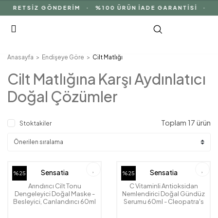
CRETSİZ GÖNDERİM · %100 ÜRÜN İADE GARANTİSİ · DOĞ
Anasayfa
Endişeye Göre
Cilt Matlığı
Cilt Matlığına Karşı Aydınlatıcı
Doğal Çözümler
Toplam 17 ürün
Stoktakiler
Sensatia
Sensatia
%25
%25
Arındırıcı Cilt Tonu
C Vitaminli Antioksidan
Dengeleyici Doğal Maske -
Nemlendirici Doğal Gündüz
Besleyici, Canlandırıcı 60ml
Serumu 60ml - Cleopatra's
- Cleopatra's Rose
Rose