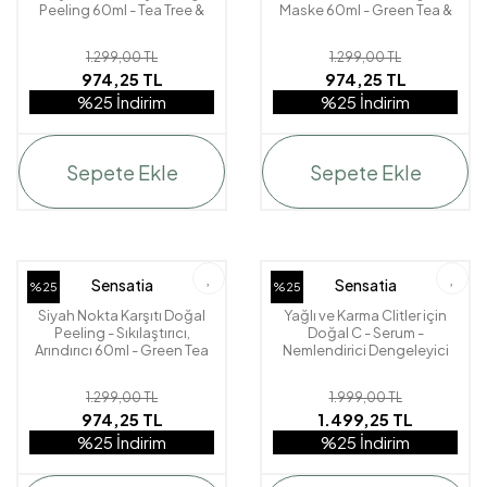
Peeling 60ml - Tea Tree &
Maske 60ml - Green Tea &
Lemon
Tamarind
1.299,00 TL
1.299,00 TL
974,25 TL
974,25 TL
%25 İndirim
%25 İndirim
Sepete Ekle
Sepete Ekle
Sensatia
Sensatia
%25
%25
Siyah Nokta Karşıtı Doğal
Yağlı ve Karma Clitler için
Peeling - Sıkılaştırıcı,
Doğal C - Serum -
Arındırıcı 60ml - Green Tea
Nemlendirici Dengeleyici
& Tamarind
60ml - Sandalwood Dream
1.299,00 TL
1.999,00 TL
974,25 TL
1.499,25 TL
%25 İndirim
%25 İndirim