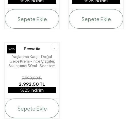
%25 İndirim
%25 İndirim
Sepete Ekle
Sepete Ekle
Sensatia
%25
Yaşlanma Karşıtı Doğal
Gece Kremi - İnce Çizgiler,
Sıkılaştırıcı 50ml - Seastem
Marine Advanced
3.990,00 TL
2.992,50 TL
%25 İndirim
Sepete Ekle