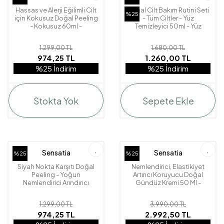
Hassas ve Alerji Eğilimli Cilt
Doğal Cilt Bakım Rutini Seti
%25
için Kokusuz Doğal Peeling
- Tüm Ciltler - Yüz
- Kokusuz 60ml -
Temizleyici 50ml - Yüz
Unscented Sensitive
Toniği 50ml - C-Serum
20ml
1.299,00 TL
1.680,00 TL
974,25 TL
1.260,00 TL
%25 İndirim
%25 İndirim
Stokta Yok
Sepete Ekle
Sensatia
Sensatia
%25
%25
Siyah Nokta Karşıtı Doğal
Nemlendirici, Elastikiyet
Peeling - Yoğun
Artırıcı Koruyucu Doğal
Nemlendirici Arındırıcı
Gündüz Kremi 50 Ml -
Besleyici 60 ml -
Seastem Marine
Cleopatra's Rose
1.299,00 TL
3.990,00 TL
974,25 TL
2.992,50 TL