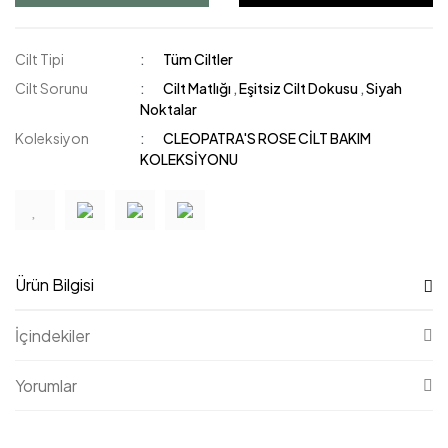
Cilt Tipi
Tüm Ciltler
Cilt Sorunu
Cilt Matlığı
,
Eşitsiz Cilt Dokusu
,
Siyah
Noktalar
Koleksiyon
CLEOPATRA'S ROSE CİLT BAKIM
KOLEKSİYONU
Ürün Bilgisi
İçindekiler
Yorumlar