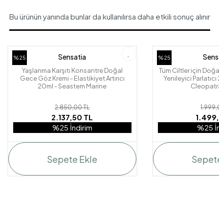
Bu ürünün yanında bunlar da kullanılırsa daha etkili sonuç alınır
Sensatia
Sens
%25
%25
Yaşlanma Karşıtı Konsantre Doğal
Tüm Ciltler için Doğa
Gece Göz Kremi - Elastikiyet Artırıcı
Yenileyici Parlatıc
20ml - Seastem Marine
Cleopatr
2.850,00 TL
1.999,
2.137,50 TL
1.499,
%25 İndirim
%25 İn
Sepete Ekle
Sepet