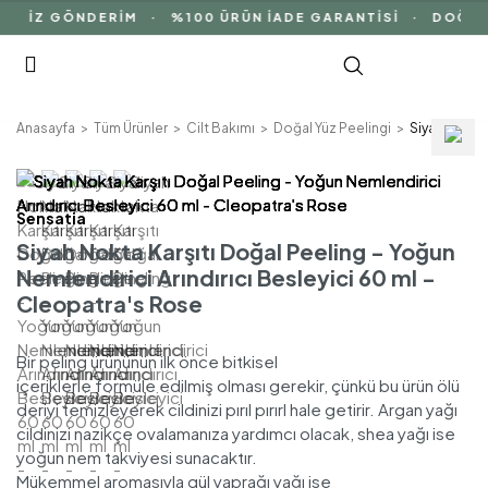
SİZ GÖNDERİM · %100 ÜRÜN İADE GARANTİSİ · DOĞAL İ
Anasayfa
Tüm Ürünler
Cilt Bakımı
Doğal Yüz Peelingi
Siyah Nokta 
Sensatia
Siyah Nokta Karşıtı Doğal Peeling - Yoğun
Nemlendirici Arındırıcı Besleyici 60 ml -
Cleopatra's Rose
Bir peling ürününün ilk önce bitkisel
içeriklerle formüle edilmiş olması gerekir, çünkü bu ürün ölü
deriyi temizleyerek cildinizi pırıl pırırl hale getirir. Argan yağı
cildinizi nazikçe ovalamanıza yardımcı olacak, shea yağı ise
yoğun nem takviyesi sunacaktır.
Mükemmel aromasıyla gül yaprağı yağı ise