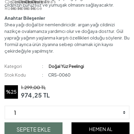
cildinizin pürüzsüz ve yumuşak olmasını sağlayacaktır.
Anahtar Bileşenler
Shea yağı doğal bir nemlendiricidir. argan yağı cildinizi
nazikçe ovalamanıza yardımcı olur ve doğaya dosttur. Gül
yaprağı yağının yaşlanma karşıtı özellikleri olduğu söylenir. Bu
formül ayrıca ürün ziyanına sebep olmamak için kayısı
çekirdeğiyle yapılmıştır.
Kategori
Doğal Yüz Peelingi
Stok Kodu
CRS-0060
1.299,00 TL
%25
974,25 TL
SEPETE EKLE
HEMEN AL