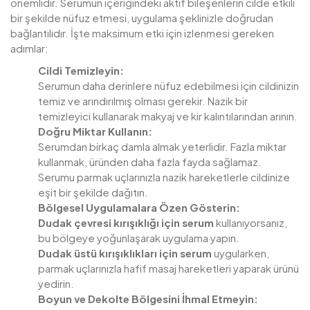
önemlidir. Serumun içeriğindeki aktif bileşenlerin cilde etkili
bir şekilde nüfuz etmesi, uygulama şeklinizle doğrudan
bağlantılıdır. İşte maksimum etki için izlenmesi gereken
adımlar:
Cildi Temizleyin:
Serumun daha derinlere nüfuz edebilmesi için cildinizin
temiz ve arındırılmış olması gerekir. Nazik bir
temizleyici kullanarak makyaj ve kir kalıntılarından arının.
Doğru Miktar Kullanın:
Serumdan birkaç damla almak yeterlidir. Fazla miktar
kullanmak, üründen daha fazla fayda sağlamaz.
Serumu parmak uçlarınızla nazik hareketlerle cildinize
eşit bir şekilde dağıtın.
Bölgesel Uygulamalara Özen Gösterin:
Dudak çevresi kırışıklığı için serum
kullanıyorsanız,
bu bölgeye yoğunlaşarak uygulama yapın.
Dudak üstü kırışıklıkları için serum
uygularken,
parmak uçlarınızla hafif masaj hareketleri yaparak ürünü
yedirin.
Boyun ve Dekolte Bölgesini İhmal Etmeyin: