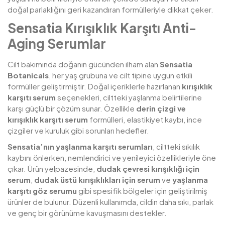
doğal parlaklığını geri kazandıran formülleriyle dikkat çeker.
Sensatia Kırışıklık Karşıtı Anti-
Aging Serumlar
Cilt bakımında doğanın gücünden ilham alan
Sensatia
Botanicals
, her yaş grubuna ve cilt tipine uygun etkili
formüller geliştirmiştir. Doğal içeriklerle hazırlanan
kırışıklık
karşıtı serum
seçenekleri, ciltteki yaşlanma belirtilerine
karşı güçlü bir çözüm sunar. Özellikle
derin çizgi ve
kırışıklık karşıtı serum
formülleri, elastikiyet kaybı, ince
çizgiler ve kuruluk gibi sorunları hedefler.
Sensatia’nın yaşlanma karşıtı serumları
, ciltteki sıkılık
kaybını önlerken, nemlendirici ve yenileyici özellikleriyle öne
çıkar. Ürün yelpazesinde,
dudak çevresi kırışıklığı için
serum
,
dudak üstü kırışıklıkları için serum
ve
yaşlanma
karşıtı göz serumu
gibi spesifik bölgeler için geliştirilmiş
ürünler de bulunur. Düzenli kullanımda, cildin daha sıkı, parlak
ve genç bir görünüme kavuşmasını destekler.