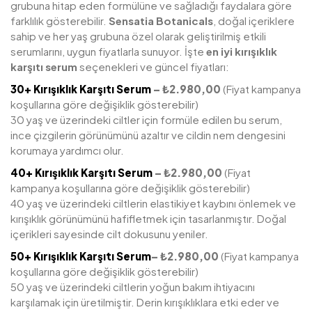
grubuna hitap eden formülüne ve sağladığı faydalara göre
farklılık gösterebilir.
Sensatia Botanicals
, doğal içeriklere
sahip ve her yaş grubuna özel olarak geliştirilmiş etkili
serumlarını, uygun fiyatlarla sunuyor. İşte
en iyi kırışıklık
karşıtı serum
seçenekleri ve güncel fiyatları:
30+ Kırışıklık Karşıtı Serum
– ₺2.980,00
(Fiyat kampanya
koşullarına göre değişiklik gösterebilir)
30 yaş ve üzerindeki ciltler için formüle edilen bu serum,
ince çizgilerin görünümünü azaltır ve cildin nem dengesini
korumaya yardımcı olur.
40+ Kırışıklık Karşıtı Serum
– ₺2.980,00
(Fiyat
kampanya koşullarına göre değişiklik gösterebilir)
40 yaş ve üzerindeki ciltlerin elastikiyet kaybını önlemek ve
kırışıklık görünümünü hafifletmek için tasarlanmıştır. Doğal
içerikleri sayesinde cilt dokusunu yeniler.
50+ Kırışıklık Karşıtı Serum
– ₺2.980,00
(Fiyat kampanya
koşullarına göre değişiklik gösterebilir)
50 yaş ve üzerindeki ciltlerin yoğun bakım ihtiyacını
karşılamak için üretilmiştir. Derin kırışıklıklara etki eder ve