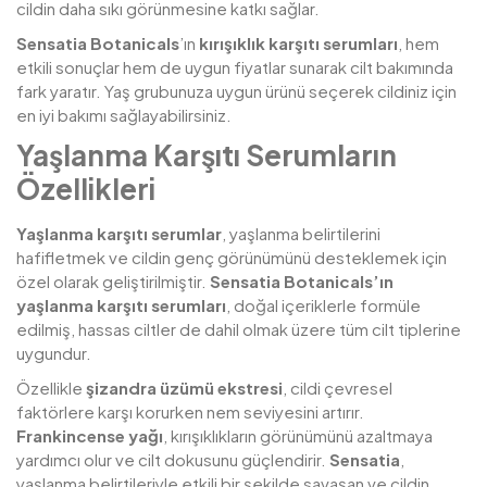
cildin daha sıkı görünmesine katkı sağlar.
Sensatia Botanicals
’ın
kırışıklık karşıtı serumları
, hem
etkili sonuçlar hem de uygun fiyatlar sunarak cilt bakımında
fark yaratır. Yaş grubunuza uygun ürünü seçerek cildiniz için
en iyi bakımı sağlayabilirsiniz.
Yaşlanma Karşıtı Serumların
Özellikleri
Yaşlanma karşıtı serumlar
, yaşlanma belirtilerini
hafifletmek ve cildin genç görünümünü desteklemek için
özel olarak geliştirilmiştir.
Sensatia Botanicals’ın
yaşlanma karşıtı serumları
, doğal içeriklerle formüle
edilmiş, hassas ciltler de dahil olmak üzere tüm cilt tiplerine
uygundur.
Özellikle
şizandra üzümü ekstresi
, cildi çevresel
faktörlere karşı korurken nem seviyesini artırır.
Frankincense yağı
, kırışıklıkların görünümünü azaltmaya
yardımcı olur ve cilt dokusunu güçlendirir.
Sensatia
,
yaşlanma belirtileriyle etkili bir şekilde savaşan ve cildin