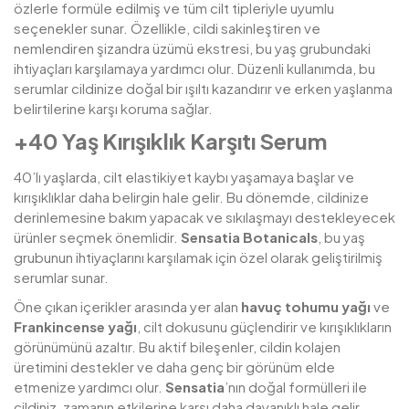
özlerle formüle edilmiş ve tüm cilt tipleriyle uyumlu
seçenekler sunar. Özellikle, cildi sakinleştiren ve
nemlendiren şizandra üzümü ekstresi, bu yaş grubundaki
ihtiyaçları karşılamaya yardımcı olur. Düzenli kullanımda, bu
serumlar cildinize doğal bir ışıltı kazandırır ve erken yaşlanma
belirtilerine karşı koruma sağlar.
+40 Yaş Kırışıklık Karşıtı Serum
40’lı yaşlarda, cilt elastikiyet kaybı yaşamaya başlar ve
kırışıklıklar daha belirgin hale gelir. Bu dönemde, cildinize
derinlemesine bakım yapacak ve sıkılaşmayı destekleyecek
ürünler seçmek önemlidir.
Sensatia Botanicals
, bu yaş
grubunun ihtiyaçlarını karşılamak için özel olarak geliştirilmiş
serumlar sunar.
Öne çıkan içerikler arasında yer alan
havuç tohumu yağı
ve
Frankincense yağı
, cilt dokusunu güçlendirir ve kırışıklıkların
görünümünü azaltır. Bu aktif bileşenler, cildin kolajen
üretimini destekler ve daha genç bir görünüm elde
etmenize yardımcı olur.
Sensatia
’nın doğal formülleri ile
cildiniz, zamanın etkilerine karşı daha dayanıklı hale gelir.