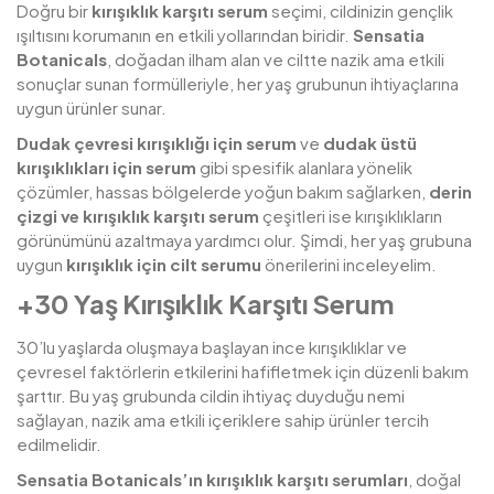
Doğru bir
kırışıklık karşıtı serum
seçimi, cildinizin gençlik
ışıltısını korumanın en etkili yollarından biridir.
Sensatia
Botanicals
, doğadan ilham alan ve ciltte nazik ama etkili
sonuçlar sunan formülleriyle, her yaş grubunun ihtiyaçlarına
uygun ürünler sunar.
Dudak çevresi kırışıklığı için serum
ve
dudak üstü
kırışıklıkları için serum
gibi spesifik alanlara yönelik
çözümler, hassas bölgelerde yoğun bakım sağlarken,
derin
çizgi ve kırışıklık karşıtı serum
çeşitleri ise kırışıklıkların
görünümünü azaltmaya yardımcı olur. Şimdi, her yaş grubuna
uygun
kırışıklık için cilt serumu
önerilerini inceleyelim.
+30 Yaş Kırışıklık Karşıtı Serum
30’lu yaşlarda oluşmaya başlayan ince kırışıklıklar ve
çevresel faktörlerin etkilerini hafifletmek için düzenli bakım
şarttır. Bu yaş grubunda cildin ihtiyaç duyduğu nemi
sağlayan, nazik ama etkili içeriklere sahip ürünler tercih
edilmelidir.
Sensatia Botanicals’ın kırışıklık karşıtı serumları
, doğal