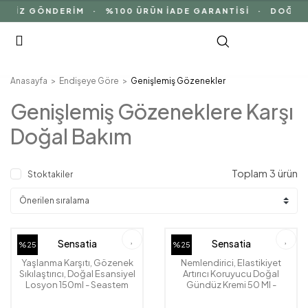
TSİZ GÖNDERİM · %100 ÜRÜN İADE GARANTİSİ · DOĞAL İ
Anasayfa
Endişeye Göre
Genişlemiş Gözenekler
Genişlemiş Gözeneklere Karşı
Doğal Bakım
Toplam 3 ürün
Stoktakiler
Sensatia
Sensatia
%25
%25
Yaşlanma Karşıtı, Gözenek
Nemlendirici, Elastikiyet
Sıkılaştırıcı, Doğal Esansiyel
Artırıcı Koruyucu Doğal
Losyon 150ml - Seastem
Gündüz Kremi 50 Ml -
Marine Essence
Seastem Marine