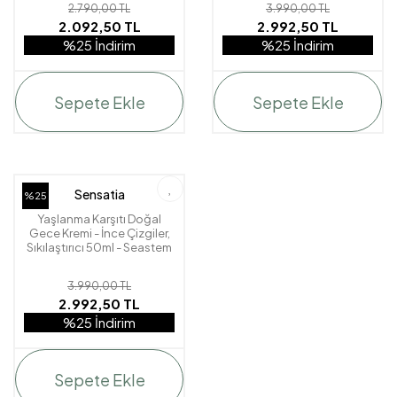
2.790,00 TL
3.990,00 TL
2.092,50 TL
2.992,50 TL
%25 İndirim
%25 İndirim
Sepete Ekle
Sepete Ekle
Sensatia
%25
Yaşlanma Karşıtı Doğal
Gece Kremi - İnce Çizgiler,
Sıkılaştırıcı 50ml - Seastem
Marine Advanced
3.990,00 TL
2.992,50 TL
%25 İndirim
Sepete Ekle