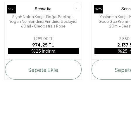
Sensatia
Sens
%25
%25
Siyah Nokta Karşıtı Doğal Peeling -
Yaşlanma Karşıtı
Yoğun Nemlendirici Arındırıcı Besleyici
Gece Göz Kremi - El
60 ml - Cleopatra's Rose
20ml - Seas
1.299,00 TL
2.850,
974,25 TL
2.137,
%25 İndirim
%25 İn
Sepete Ekle
Sepet