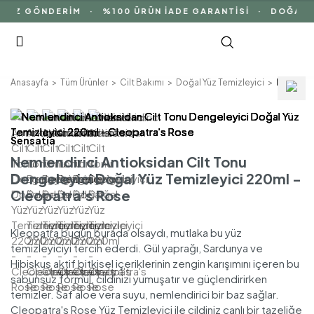
İZ GÖNDERİM · %100 ÜRÜN İADE GARANTİSİ · DOĞAL İÇ
Anasayfa
Tüm Ürünler
Cilt Bakımı
Doğal Yüz Temizleyici
Nemlendi
Sensatia
Nemlendirici Antioksidan Cilt Tonu
Dengeleyici Doğal Yüz Temizleyici 220ml -
Cleopatra's Rose
Kleopatra bugün burada olsaydı, mutlaka bu yüz
temizleyiciyi tercih ederdi. Gül yaprağı, Sardunya ve
Hibiskus aktif bitkisel içeriklerinin zengin karışımını içeren bu
sabunsuz formül, cildinizi yumuşatır ve güçlendirirken
temizler. Saf aloe vera suyu, nemlendirici bir baz sağlar.
Cleopatra's Rose Yüz Temizleyici ile cildiniz canlı bir tazeliğe