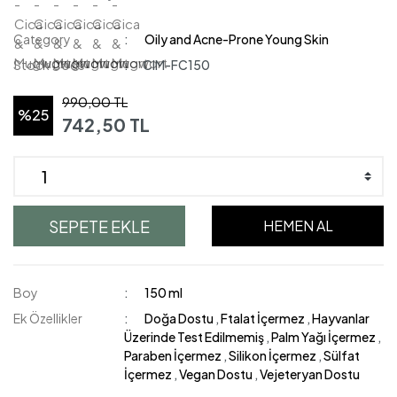
Category
Oily and Acne-Prone Young Skin
Stock Code
CIM-FC150
990,00 TL
%25
742,50 TL
SEPETE EKLE
HEMEN AL
Boy
150 ml
Ek Özellikler
Doğa Dostu
,
Ftalat İçermez
,
Hayvanlar
Üzerinde Test Edilmemiş
,
Palm Yağı İçermez
,
Paraben İçermez
,
Silikon İçermez
,
Sülfat
İçermez
,
Vegan Dostu
,
Vejeteryan Dostu