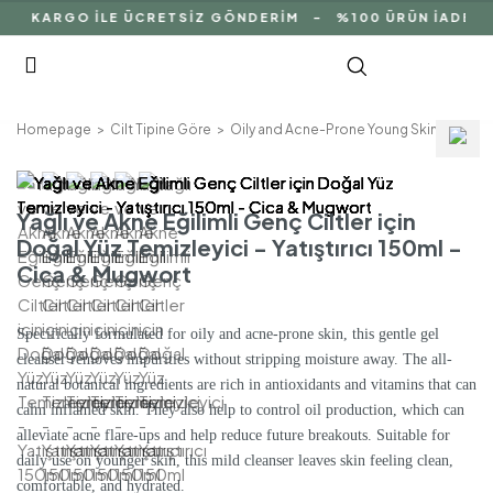
Çİ KARGO İLE ÜCRETSİZ GÖNDERİM - %100 ÜRÜN İADE GA
Homepage
Cilt Tipine Göre
Oily and Acne-Prone Young Skin
Yağlı 
Yağlı ve Akne Eğilimli Genç Ciltler için
Doğal Yüz Temizleyici - Yatıştırıcı 150ml -
Cica & Mugwort
Specifically formulated for oily and acne-prone skin, this gentle gel
cleanser removes impurities without stripping moisture away. The all-
natural botanical ingredients are rich in antioxidants and vitamins that can
calm inflamed skin. They also help to control oil production, which can
alleviate acne flare-ups and help reduce future breakouts. Suitable for
daily use on younger skin, this mild cleanser leaves skin feeling clean,
comfortable, and hydrated.