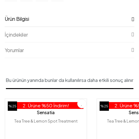
Ürün Bilgisi
İçindekiler
Yorumlar
Bu ürünün yanında bunlar da kullanılırsa daha etkili sonuç alınır
2. Ürüne %50 İndirim!
2. Ürüne %5
%25
%25
Sensatia
Sens
Tea Tree & Lemon Spot Treatment
Tea Tree & Lemon