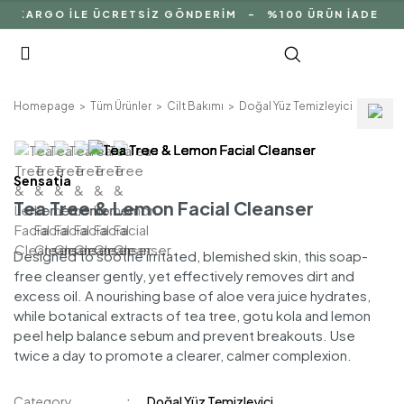
Çİ KARGO İLE ÜCRETSİZ GÖNDERİM - %100 ÜRÜN İADE GA
Homepage
Tüm Ürünler
Cilt Bakımı
Doğal Yüz Temizleyici
Tea Tr
Sensatia
Tea Tree & Lemon Facial Cleanser
Designed to soothe irritated, blemished skin, this soap-
free cleanser gently, yet effectively removes dirt and
excess oil. A nourishing base of aloe vera juice hydrates,
while botanical extracts of tea tree, gotu kola and lemon
peel help balance sebum and prevent breakouts. Use
twice a day to promote a clearer, calmer complexion.
Category
Doğal Yüz Temizleyici