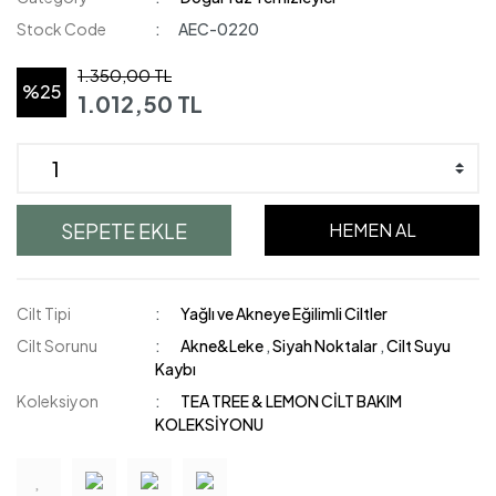
Stock Code
AEC-0220
1.350,00 TL
%25
1.012,50 TL
SEPETE EKLE
HEMEN AL
Cilt Tipi
Yağlı ve Akneye Eğilimli Ciltler
Cilt Sorunu
Akne&Leke
,
Siyah Noktalar
,
Cilt Suyu
Kaybı
Koleksiyon
TEA TREE & LEMON CİLT BAKIM
KOLEKSİYONU