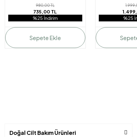
980,00 TL
1.999,
735,00 TL
1.499,
%25 İndirim
%25 İn
Sepete Ekle
Sepet
Doğal Cilt Bakım Ürünleri