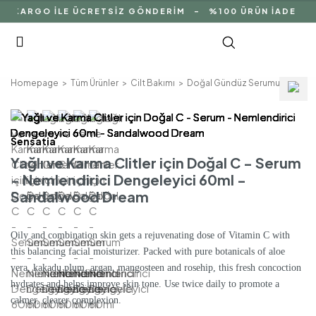
İ KARGO İLE ÜCRETSİZ GÖNDERİM - %100 ÜRÜN İADE GAR
Homepage
Tüm Ürünler
Cilt Bakımı
Doğal Gündüz Serumu
Yağlı
Sensatia
Yağlı ve Karma Clitler için Doğal C - Serum
- Nemlendirici Dengeleyici 60ml -
Sandalwood Dream
Oily and combination skin gets a rejuvenating dose of Vitamin C with
this balancing facial moisturizer. Packed with pure botanicals of aloe
vera, kakadu plum, argan, mangosteen and rosehip, this fresh concoction
hydrates and helps improve skin tone. Use twice daily to promote a
calmer, clearer complexion.