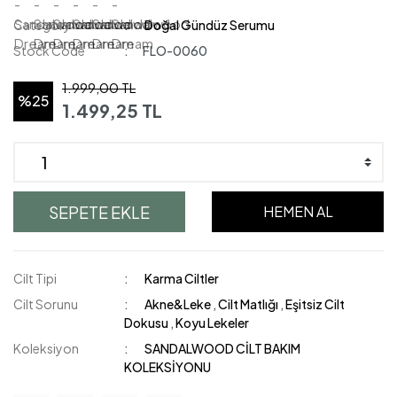
Category
Doğal Gündüz Serumu
Stock Code
FLO-0060
1.999,00 TL
%25
1.499,25 TL
SEPETE EKLE
HEMEN AL
Cilt Tipi
Karma Ciltler
Cilt Sorunu
Akne&Leke
,
Cilt Matlığı
,
Eşitsiz Cilt
Dokusu
,
Koyu Lekeler
Koleksiyon
SANDALWOOD CİLT BAKIM
KOLEKSİYONU