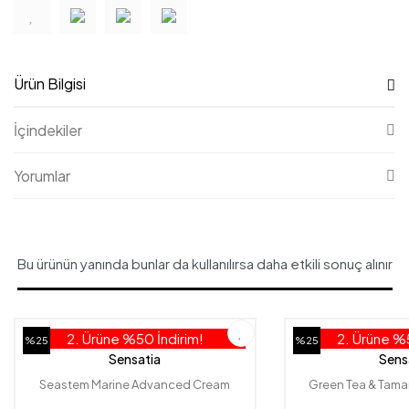
Ürün Bilgisi
İçindekiler
Yorumlar
Bu ürünün yanında bunlar da kullanılırsa daha etkili sonuç alınır
2. Ürüne %50 İndirim!
2. Ürüne %5
%25
%25
Sensatia
Sens
Seastem Marine Advanced Cream
Green Tea & Tamar