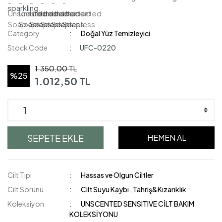
sparkling.
Category
Doğal Yüz Temizleyici
Stock Code
UFC-0220
1.350,00 TL
%25
1.012,50 TL
SEPETE EKLE
HEMEN AL
Cilt Tipi
Hassas ve Olgun Ciltler
Cilt Sorunu
Cilt Suyu Kaybı
,
Tahriş&Kızarıklık
Koleksiyon
UNSCENTED SENSITIVE CİLT BAKIM
KOLEKSİYONU