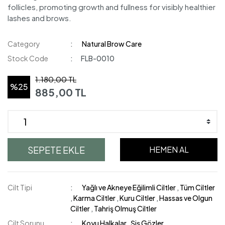
follicles, promoting growth and fullness for visibly healthier
lashes and brows.
Category
Natural Brow Care
Stock Code
FLB-0010
1.180,00 TL
%25
885,00 TL
SEPETE EKLE
HEMEN AL
Cilt Tipi
Yağlı ve Akneye Eğilimli Ciltler
,
Tüm Ciltler
,
Karma Ciltler
,
Kuru Ciltler
,
Hassas ve Olgun
Ciltler
,
Tahriş Olmuş Ciltler
Cilt Sorunu
Koyu Halkalar
,
Şiş Gözler