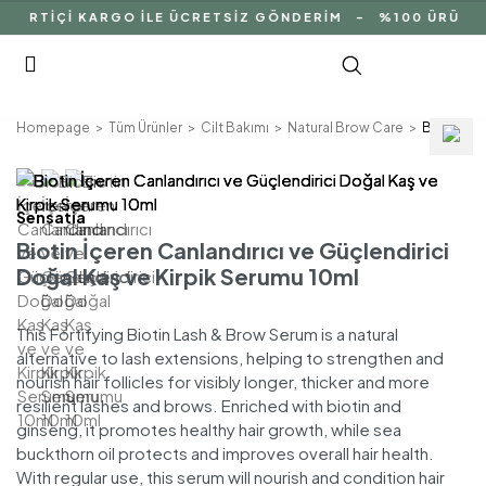
YURTİÇİ KARGO İLE ÜCRETSİZ GÖNDERİM - %100 ÜRÜN İA
Homepage
Tüm Ürünler
Cilt Bakımı
Natural Brow Care
Biotin İçe
Sensatia
Biotin İçeren Canlandırıcı ve Güçlendirici
Doğal Kaş ve Kirpik Serumu 10ml
This Fortifying Biotin Lash & Brow Serum is a natural
alternative to lash extensions, helping to strengthen and
nourish hair follicles for visibly longer, thicker and more
resilient lashes and brows. Enriched with biotin and
ginseng, it promotes healthy hair growth, while sea
buckthorn oil protects and improves overall hair health.
With regular use, this serum will nourish and condition hair