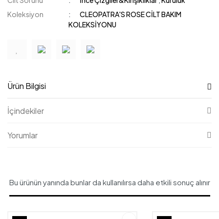
Cilt Sorunu
İnce Çizgiler&Kırışıklıklar
,
Kuruluk
Koleksiyon
CLEOPATRA'S ROSE CİLT BAKIM
KOLEKSİYONU
Ürün Bilgisi
İçindekiler
Yorumlar
Bu ürünün yanında bunlar da kullanılırsa daha etkili sonuç alınır