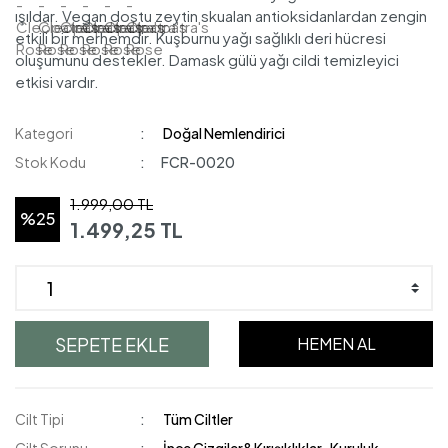
ışıldar. Vegan dostu zeytin skualan antioksidanlardan zengin
etkili bir merhemdir. Kuşburnu yağı sağlıklı deri hücresi
oluşumunu destekler. Damask gülü yağı cildi temizleyici
etkisi vardır.
Kategori
Doğal Nemlendirici
Stok Kodu
FCR-0020
1.999,00 TL
%25
1.499,25 TL
SEPETE EKLE
HEMEN AL
Cilt Tipi
Tüm Ciltler