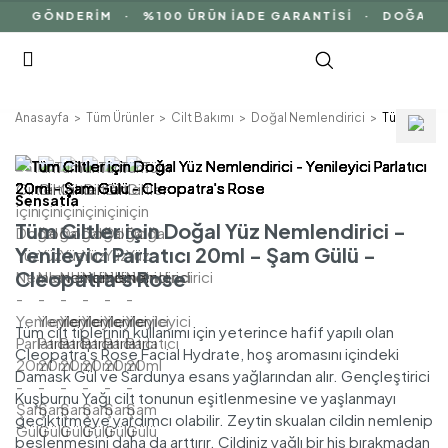
İZ GÖNDERİM · %100 ÜRÜN İADE GARANTİSİ · DOĞAL İÇ
Anasayfa
Tüm Ürünler
Cilt Bakımı
Doğal Nemlendirici
Tüm Ciltler
Sensatia
Tüm Ciltler için Doğal Yüz Nemlendirici -
Yenileyici Parlatıcı 20ml - Şam Gülü -
Cleopatra's Rose
Tüm cilt tiplerinin kullanımı için yeterince hafif yapılı olan
Cleopatra's Rose Facial Hydrate, hoş aromasını içindeki
Damask Gül ve Sardunya esans yağlarından alır. Gençleştirici
Kuşburnu Yağı cilt tonunun eşitlenmesine ve yaşlanmayı
geciktirmeye yardımcı olabilir. Zeytin skualan cildin nemlenip
beslenmesini daha da arttırır. Cildiniz yağlı bir his bırakmadan