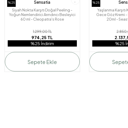
Sensatia
Sens
%25
%25
Siyah Nokta Karşıtı Doğal Peeling -
Yaşlanma Karşıtı
Yoğun Nemlendirici Arındırıcı Besleyici
Gece Göz Kremi - El
60 ml - Cleopatra's Rose
20ml - Seas
1.299,00 TL
2.850,
974,25 TL
2.137,
%25 İndirim
%25 İn
Sepete Ekle
Sepet