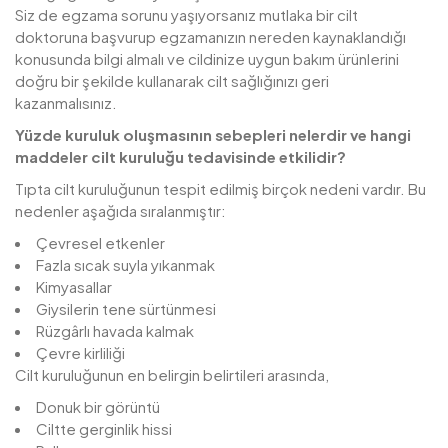
Siz de egzama sorunu yaşıyorsanız mutlaka bir cilt
doktoruna başvurup egzamanızın nereden kaynaklandığı
konusunda bilgi almalı ve cildinize uygun bakım ürünlerini
doğru bir şekilde kullanarak cilt sağlığınızı geri
kazanmalısınız.
Yüzde kuruluk oluşmasının sebepleri nelerdir ve hangi
maddeler cilt kuruluğu tedavisinde etkilidir?
Tıpta cilt kuruluğunun tespit edilmiş birçok nedeni vardır. Bu
nedenler aşağıda sıralanmıştır:
Çevresel etkenler
Fazla sıcak suyla yıkanmak
Kimyasallar
Giysilerin tene sürtünmesi
Rüzgârlı havada kalmak
Çevre kirliliği
Cilt kuruluğunun en belirgin belirtileri arasında,
Donuk bir görüntü
Ciltte gerginlik hissi