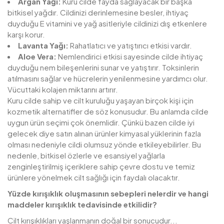
Argan Yağı:
Kuru cilde fayda sağlayacak bir başka
bitkisel yağdır. Cildinizi derinlemesine besler, ihtiyaç
duyduğu E vitamini ve yağ asitleriyle cildinizi dış etkenlere
karşı korur.
Lavanta Yağı:
Rahatlatıcı ve yatıştırıcı etkisi vardır.
Aloe Vera:
Nemlendirici etkisi sayesinde cilde ihtiyaç
duyduğu nem bileşenlerini sunar ve yatıştırır. Toksinlerin
atılmasını sağlar ve hücrelerin yenilenmesine yardımcı olur.
Vücuttaki kolajen miktarını artırır.
Kuru cilde sahip ve cilt kuruluğu yaşayan birçok kişi için
kozmetik alternatifler de söz konusudur. Bu anlamda cilde
uygun ürün seçimi çok önemlidir. Çünkü bazen cilde iyi
gelecek diye satın alınan ürünler kimyasal yüklerinin fazla
olması nedeniyle cildi olumsuz yönde etkileyebilirler. Bu
nedenle, bitkisel özlerle ve esansiyel yağlarla
zenginleştirilmiş içeriklere sahip çevre dostu ve temiz
ürünlere yönelmek cilt sağlığı için faydalı olacaktır.
Yüzde kırışıklık oluşmasının sebepleri nelerdir ve hangi
maddeler kırışıklık tedavisinde etkilidir?
Cilt kırışıklıkları yaşlanmanın doğal bir sonucudur...