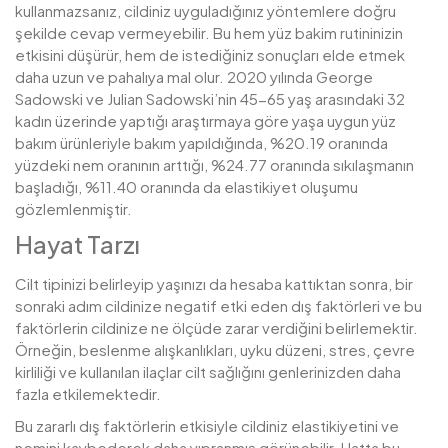
kullanmazsanız, cildiniz uyguladığınız yöntemlere doğru
şekilde cevap vermeyebilir. Bu hem yüz bakim rutininizin
etkisini düşürür, hem de istediğiniz sonuçları elde etmek
daha uzun ve pahalıya mal olur. 2020 yılında George
Sadowski ve Julian Sadowski’nin 45-65 yaş arasındaki 32
kadın üzerinde yaptığı araştırmaya göre yaşa uygun yüz
bakım ürünleriyle bakım yapıldığında, %20.19 oranında
yüzdeki nem oranının arttığı, %24.77 oranında sıkılaşmanın
başladığı, %11.40 oranında da elastikiyet oluşumu
gözlemlenmiştir.
Hayat Tarzı
Cilt tipinizi belirleyip yaşınızı da hesaba kattıktan sonra, bir
sonraki adım cildinize negatif etki eden dış faktörleri ve bu
faktörlerin cildinize ne ölçüde zarar verdiğini belirlemektir.
Örneğin, beslenme alışkanlıkları, uyku düzeni, stres, çevre
kirliliği ve kullanılan ilaçlar cilt sağlığını genlerinizden daha
fazla etkilemektedir.
Bu zararlı dış faktörlerin etkisiyle cildiniz elastikiyetini ve
nemini kaybederek daha yıpranmış görünebilir. Hatta bu