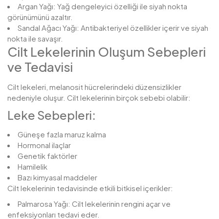
Argan Yağı: Yağ dengeleyici özelliği ile siyah nokta
görünümünü azaltır.
Sandal Ağacı Yağı: Antibakteriyel özellikler içerir ve siyah
nokta ile savaşır.
Cilt Lekelerinin Oluşum Sebepleri
ve Tedavisi
Cilt lekeleri, melanosit hücrelerindeki düzensizlikler
nedeniyle oluşur. Cilt lekelerinin birçok sebebi olabilir:
Leke Sebepleri:
Güneşe fazla maruz kalma
Hormonal ilaçlar
Genetik faktörler
Hamilelik
Bazı kimyasal maddeler
Cilt lekelerinin tedavisinde etkili bitkisel içerikler:
Palmarosa Yağı: Cilt lekelerinin rengini açar ve
enfeksiyonları tedavi eder.