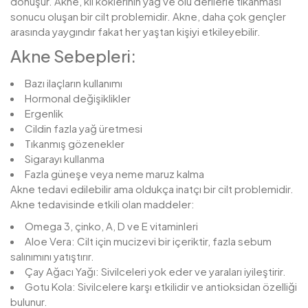
dönüşür. Akne, kıl köklerinin yağ ve ölü derilerle tıkanması
sonucu oluşan bir cilt problemidir. Akne, daha çok gençler
arasında yaygındır fakat her yaştan kişiyi etkileyebilir.
Akne Sebepleri:
Bazı ilaçların kullanımı
Hormonal değişiklikler
Ergenlik
Cildin fazla yağ üretmesi
Tıkanmış gözenekler
Sigarayı kullanma
Fazla güneşe veya neme maruz kalma
Akne tedavi edilebilir ama oldukça inatçı bir cilt problemidir.
Akne tedavisinde etkili olan maddeler:
Omega 3, çinko, A, D ve E vitaminleri
Aloe Vera: Cilt için mucizevi bir içeriktir, fazla sebum
salınımını yatıştırır.
Çay Ağacı Yağı: Sivilceleri yok eder ve yaraları iyileştirir.
Gotu Kola: Sivilcelere karşı etkilidir ve antioksidan özelliği
bulunur.