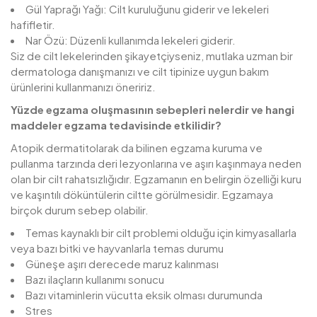
Gül Yaprağı Yağı: Cilt kuruluğunu giderir ve lekeleri
hafifletir.
Nar Özü: Düzenli kullanımda lekeleri giderir.
Siz de cilt lekelerinden şikayetçiyseniz, mutlaka uzman bir
dermatologa danışmanızı ve cilt tipinize uygun bakım
ürünlerini kullanmanızı öneririz.
Yüzde egzama oluşmasının sebepleri nelerdir ve hangi
maddeler egzama tedavisinde etkilidir?
Atopik dermatitolarak da bilinen egzama kuruma ve
pullanma tarzında deri lezyonlarına ve aşırı kaşınmaya neden
olan bir cilt rahatsızlığıdır. Egzamanın en belirgin özelliği kuru
ve kaşıntılı döküntülerin ciltte görülmesidir. Egzamaya
birçok durum sebep olabilir.
Temas kaynaklı bir cilt problemi olduğu için kimyasallarla
veya bazı bitki ve hayvanlarla temas durumu
Güneşe aşırı derecede maruz kalınması
Bazı ilaçların kullanımı sonucu
Bazı vitaminlerin vücutta eksik olması durumunda
Stres