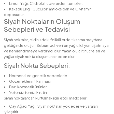
Limon Yağı: Cildi ölü hücrelerden temizler.
Kakadu Eriği: Güçlü bir antioksidan ve C vitamini
deposudur.
Siyah Noktaların Oluşum
Sebepleri ve Tedavisi
Siyah noktalar, cildinizdeki foliküllerde tıkanma meydana
geldiğinde oluşur. Sebum adı verilen yağ cildi yumuşatmaya
ve nemlendirmeye yardımcı olur, fakat ölü cilt hücreleri ve
yağlar siyah nokta oluşumuna neden olur.
Siyah Nokta Sebepleri:
Hormonal ve genetik sebeplerle
Gözeneklerin tıkanması
Bazı kozmetik ürünler
Yetersiz temizlik rutini
Siyah noktalardan kurtulmak için etkili maddeler:
Çay Ağacı Yağı: Siyah noktaları yok eder ve yaraları
iyileştirir.