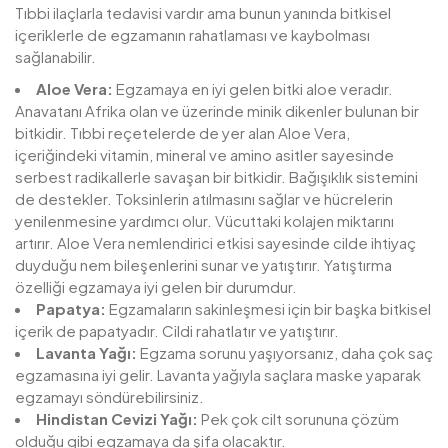
Tıbbi ilaçlarla tedavisi vardır ama bunun yanında bitkisel
içeriklerle de egzamanın rahatlaması ve kaybolması
sağlanabilir.
Aloe Vera:
Egzamaya en iyi gelen bitki aloe veradır.
Anavatanı Afrika olan ve üzerinde minik dikenler bulunan bir
bitkidir. Tıbbi reçetelerde de yer alan Aloe Vera,
içeriğindeki vitamin, mineral ve amino asitler sayesinde
serbest radikallerle savaşan bir bitkidir. Bağışıklık sistemini
de destekler. Toksinlerin atılmasını sağlar ve hücrelerin
yenilenmesine yardımcı olur. Vücuttaki kolajen miktarını
artırır. Aloe Vera nemlendirici etkisi sayesinde cilde ihtiyaç
duyduğu nem bileşenlerini sunar ve yatıştırır. Yatıştırma
özelliği egzamaya iyi gelen bir durumdur.
Papatya:
Egzamaların sakinleşmesi için bir başka bitkisel
içerik de papatyadır. Cildi rahatlatır ve yatıştırır.
Lavanta Yağı:
Egzama sorunu yaşıyorsanız, daha çok saç
egzamasına iyi gelir. Lavanta yağıyla saçlara maske yaparak
egzamayı söndürebilirsiniz.
Hindistan Cevizi Yağı:
Pek çok cilt sorununa çözüm
olduğu gibi egzamaya da şifa olacaktır.