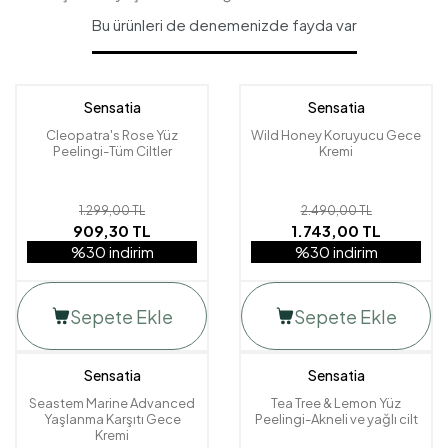
Bu ürünleri de denemenizde fayda var
Sensatia
Sensatia
Cleopatra's Rose Yüz
Wild Honey Koruyucu Gece
Peelingi-Tüm Ciltler
Kremi
1.299,00 TL
2.490,00 TL
909,30 TL
1.743,00 TL
%30 indirim
%30 indirim
Sepete Ekle
Sepete Ekle
Sensatia
Sensatia
Seastem Marine Advanced
Tea Tree & Lemon Yüz
Yaşlanma Karşıtı Gece
Peelingi-Akneli ve yağlı cilt
Kremi