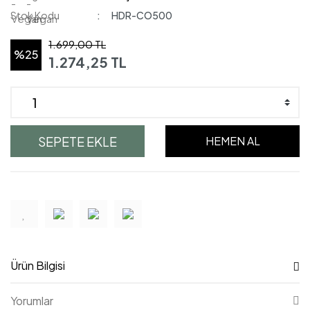
Stok Kodu
HDR-CO500
1.699,00 TL
%25
1.274,25 TL
SEPETE EKLE
HEMEN AL
Ürün Bilgisi
Yorumlar