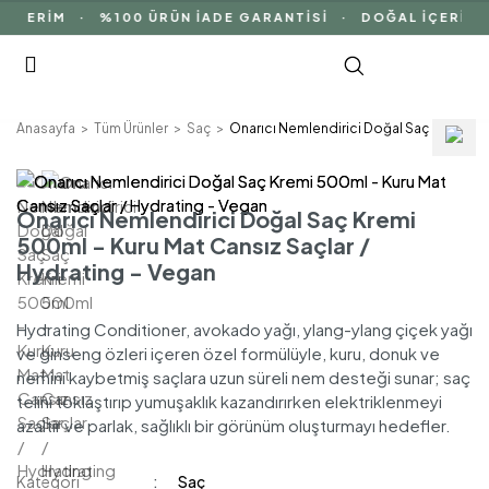
NDERİM · %100 ÜRÜN İADE GARANTİSİ · DOĞAL İÇERİK
Anasayfa
Tüm Ürünler
Saç
Onarıcı Nemlendirici Doğal Saç Kremi 500
Onarıcı Nemlendirici Doğal Saç Kremi
500ml - Kuru Mat Cansız Saçlar /
Hydrating - Vegan
Hydrating Conditioner, avokado yağı, ylang-ylang çiçek yağı
ve ginseng özleri içeren özel formülüyle, kuru, donuk ve
nemini kaybetmiş saçlara uzun süreli nem desteği sunar; saç
telini toklaştırıp yumuşaklık kazandırırken elektriklenmeyi
azaltır ve parlak, sağlıklı bir görünüm oluşturmayı hedefler.
Kategori
Saç