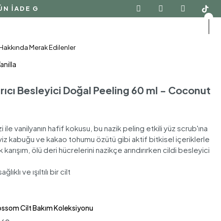
İADE GARANTİSİ · DOĞAL İÇERİK
Hakkında Merak Edilenler
anilla
dırıcı Besleyici Doğal Peeling 60 ml - Coconut
i ile vanilyanın hafif kokusu, bu nazik peling etkili yüz scrub'ına
viz kabuğu ve kakao tohumu özütü gibi aktif bitkisel içeriklerle
karışım, ölü deri hücrelerini nazikçe arındırırken cildi besleyici
ıklı ve ışıltılı bir cilt
lossom Cilt Bakım Koleksiyonu