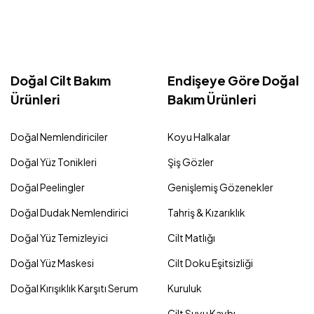
Doğal Cilt Bakım
Endişeye Göre Doğal
Ürünleri
Bakım Ürünleri
Doğal Nemlendiriciler
Koyu Halkalar
Doğal Yüz Tonikleri
Şiş Gözler
Doğal Peelingler
Genişlemiş Gözenekler
Doğal Dudak Nemlendirici
Tahriş & Kızarıklık
Doğal Yüz Temizleyici
Cilt Matlığı
Doğal Yüz Maskesi
Cilt Doku Eşitsizliği
Doğal Kırışıklık Karşıtı Serum
Kuruluk
Cilt Suyu Kaybı