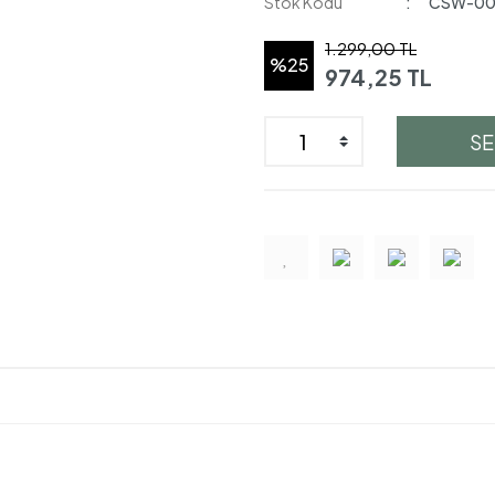
Stok Kodu
CSW-0
1.299,00 TL
%25
974,25 TL
SE