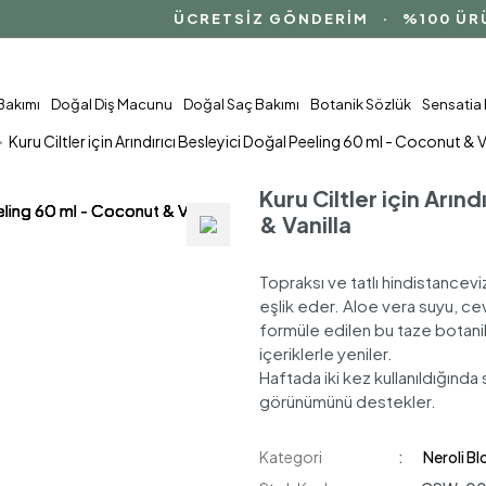
ÜCRETSİZ GÖNDERİM · %100 ÜRÜN 
 Bakımı
Doğal Diş Macunu
Doğal Saç Bakımı
Botanik Sözlük
Sensatia 
Kuru Ciltler için Arındırıcı Besleyici Doğal Peeling 60 ml - Coconut & V
Kuru Ciltler için Arın
& Vanilla
Topraksı ve tatlı hindistanceviz
eşlik eder. Aloe vera suyu, ce
formüle edilen bu taze botanik 
içeriklerle yeniler.
Haftada iki kez kullanıldığında sağl
görünümünü destekler.
Kategori
Neroli B