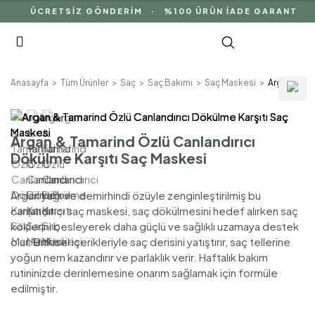
ÜCRETSİZ GÖNDERİM · %100 ÜRÜN İADE GARANTİSİ 
Anasayfa
Tüm Ürünler
Saç
Saç Bakımı
Saç Maskesi
Argan & Tam
Argan & Tamarind Özlü Canlandırıcı
Dökülme Karşıtı Saç Maskesi
Argan yağı ve demirhindi özüyle zenginleştirilmiş bu
canlandırıcı saç maskesi, saç dökülmesini hedef alırken saç
köklerini besleyerek daha güçlü ve sağlıklı uzamaya destek
olur. Bitkisel içerikleriyle saç derisini yatıştırır, saç tellerine
yoğun nem kazandırır ve parlaklık verir. Haftalık bakım
rutininizde derinlemesine onarım sağlamak için formüle
edilmiştir.