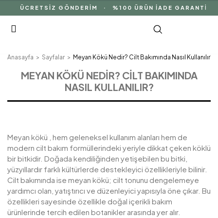
ÜCRETSİZ GÖNDERİM · %100 ÜRÜN İADE GARANTİSİ ·
Anasayfa
Sayfalar
Meyan Kökü Nedir? Cilt Bakımında Nasıl Kullanılır?
MEYAN KÖKÜ NEDIR? CILT BAKIMINDA
NASIL KULLANILIR?
Meyan kökü , hem geleneksel kullanım alanları hem de
modern cilt bakım formüllerindeki yeriyle dikkat çeken köklü
bir bitkidir. Doğada kendiliğinden yetişebilen bu bitki,
yüzyıllardır farklı kültürlerde destekleyici özellikleriyle bilinir.
Cilt bakımında ise meyan kökü; cilt tonunu dengelemeye
yardımcı olan, yatıştırıcı ve düzenleyici yapısıyla öne çıkar. Bu
özellikleri sayesinde özellikle doğal içerikli bakım
ürünlerinde tercih edilen botanikler arasında yer alır.