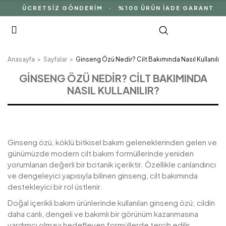
ÜCRETSİZ GÖNDERİM · %100 ÜRÜN İADE GARANTİSİ ·
Anasayfa
Sayfalar
Ginseng Özü Nedir? Cilt Bakımında Nasıl Kullanılır?
GINSENG ÖZÜ NEDIR? CILT BAKIMINDA
NASIL KULLANILIR?
Ginseng özü, köklü bitkisel bakım geleneklerinden gelen ve
günümüzde modern cilt bakım formüllerinde yeniden
yorumlanan değerli bir botanik içeriktir. Özellikle canlandırıcı
ve dengeleyici yapısıyla bilinen ginseng, cilt bakımında
destekleyici bir rol üstlenir.
Doğal içerikli bakım ürünlerinde kullanılan ginseng özü; cildin
daha canlı, dengeli ve bakımlı bir görünüm kazanmasına
yardımcı olmayı hedefleyen formüllerde tercih edilir.