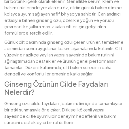
bir botanik içerik olarak eklenir. Genellikle serum, krem ve
bakım ürünlerinde yer alan bu öz, cildin günlük bakım ritmine
kolayca uyum sağlayan hafif bir yapıya sahiptir. Canlandırıcı
etkisiyle bilinen ginseng özü, özellikle yoğun ve yorucu
çevresel koşullara maruz kalan ciltler için geliştirilen
formüllerde tercih edilir.
Günlük cilt bakımında ginseng özü içeren ürünler, temizleme
adımından sonra uygulanan bakım aşamalarında kullanılır. Cilt
yüzeyine nazikçe yayılan yapısı sayesinde bakım rutinini
ağırlaştırmadan destekler ve ürünün genel performansını
tamamlar. Düzenli kullanımda, cilt bakım sürecinin daha
dengeli ve konforlu ilerlemesine katkı sağlar.
Ginseng Özünün Cilde Faydaları
Nelerdir?
Ginseng özü cilde faydaları , bakım rutini içinde tamamlayıcı
bir etki sunmasıyla öne çıkar. Bitkisel kökenli yapısı
sayesinde ciltle uyumlu bir deneyim hedeflenir ve bakım
sürecini destekleyici bir rol üstlenir.