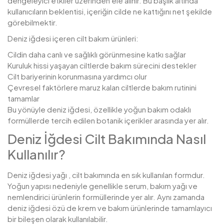
dengeleyici etkiler üzerinden ele alınır. Bu başlık altında
kullanıcıların beklentisi, içeriğin cilde ne kattığını net şekilde
görebilmektir.
Deniz iğdesi içeren cilt bakım ürünleri:
Cildin daha canlı ve sağlıklı görünmesine katkı sağlar
Kuruluk hissi yaşayan ciltlerde bakım sürecini destekler
Cilt bariyerinin korunmasına yardımcı olur
Çevresel faktörlere maruz kalan ciltlerde bakım rutinini
tamamlar
Bu yönüyle deniz iğdesi, özellikle yoğun bakım odaklı
formüllerde tercih edilen botanik içerikler arasında yer alır.
Deniz İğdesi Cilt Bakımında Nasıl
Kullanılır?
Deniz iğdesi yağı , cilt bakımında en sık kullanılan formdur.
Yoğun yapısı nedeniyle genellikle serum, bakım yağı ve
nemlendirici ürünlerin formüllerinde yer alır. Aynı zamanda
deniz iğdesi özü de krem ve bakım ürünlerinde tamamlayıcı
bir bileşen olarak kullanılabilir.