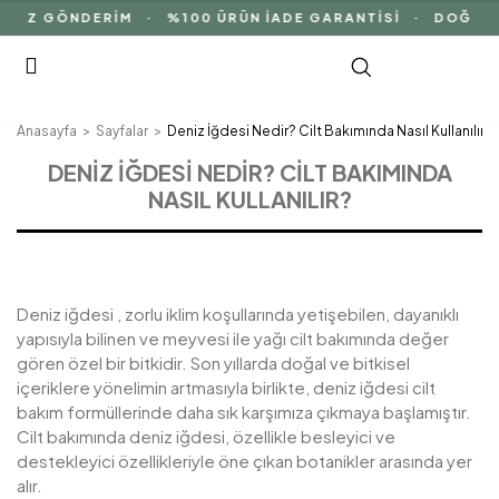
İZ GÖNDERİM · %100 ÜRÜN İADE GARANTİSİ · DOĞAL İÇ
Anasayfa
Sayfalar
Deniz İğdesi Nedir? Cilt Bakımında Nasıl Kullanılır?
DENIZ İĞDESI NEDIR? CILT BAKIMINDA
NASIL KULLANILIR?
Deniz iğdesi , zorlu iklim koşullarında yetişebilen, dayanıklı
yapısıyla bilinen ve meyvesi ile yağı cilt bakımında değer
gören özel bir bitkidir. Son yıllarda doğal ve bitkisel
içeriklere yönelimin artmasıyla birlikte, deniz iğdesi cilt
bakım formüllerinde daha sık karşımıza çıkmaya başlamıştır.
Cilt bakımında deniz iğdesi, özellikle besleyici ve
destekleyici özellikleriyle öne çıkan botanikler arasında yer
alır.