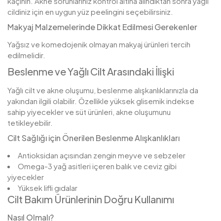
kaçının. Akne sorunlarınız kontrol altına alındıktan sonra yağlı
cildiniz için en uygun yüz peelingini seçebilirsiniz.
Makyaj Malzemelerinde Dikkat Edilmesi Gerekenler
Yağsız ve komedojenik olmayan makyaj ürünleri tercih
edilmelidir.
Beslenme ve Yağlı Cilt Arasındaki İlişki
Yağlı cilt ve akne oluşumu, beslenme alışkanlıklarınızla da
yakından ilgili olabilir. Özellikle yüksek glisemik indekse
sahip yiyecekler ve süt ürünleri, akne oluşumunu
tetikleyebilir.
Cilt Sağlığı için Önerilen Beslenme Alışkanlıkları
Antioksidan açısından zengin meyve ve sebzeler
Omega-3 yağ asitleri içeren balık ve ceviz gibi
yiyecekler
Yüksek lifli gıdalar
Cilt Bakım Ürünlerinin Doğru Kullanımı
Nasıl Olmalı?