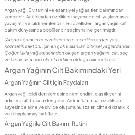
Argan yağı, E vitamini ve esansiyel yağ asitleri bakımından
zengindir. Antioksidan özellikleri sayesinde cilt yaşlanmasını
yavaşlatır ve cildi nemlendirir. Bu özellikleri, argan yağını cilt
bakım dünyasında popüler bir seçim haline getirmiştir.
“Argan ağacının meyvelerinden elde edilen argan yağı,
kozmetik sektörü için en çok kullanılan bitkisel yağlardandır.
Çoğunlukla yağ asitlerinden oluşan argan yağının, cilt, saç
ve tırnak üzerinde olumlu etkileri olduğu bilinmektedir.”
Argan Yağının Cilt Bakımındaki Yeri
Argan Yağının Cilt için Faydaları
Argan yağı, cildi derinlemesine nemlendirir, elastikiyetini
artırır ve cilt tonunu dengeler. Anti-inflamatuar özellikleri
sayesinde akne ve sivilce oluşumunu azaltır, ciltteki kızarıklık
ve iltihaplanmayı hafifletir.
Argan Yağı ile Cilt Bakımı Rutini
Argan yağını cilt bakım rutininize eklemek oldukça kolaydır.