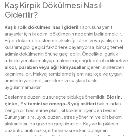
Kaş Kirpik Dökülmesi Nasıl
Giderilir?
Kaş kirpik dökülmesi nasıl giderilir
sorusuna yanıt
arayanlar için ilk adım, dökülmenin nedenini belirlemektir.
Eğer dökülme beslenme eksikliği, stres veya yanlış ürün
kullanımı gibi geçici faktörlere dayanıyorsa, birkaç temel
adımla dökülmenin önüne geçilebilir. Öncelikle, günlük
rutinde yer alan makyaj ürünlerinin içeriği kontrol edilmeli ve
alkol, paraben veya ağır kimyasallar
içeren ürünlerden
kaçınılmalıdır. Makyaj temizleme işlemi nazikçe ve uygun
ürünlerle yapılmalı, kirpiklere ve kaşlara baskı
uygulanmamalıdır.
Beslenme düzeni bu süreçte oldukça önemlidir.
Biotin,
çinko, E vitamini ve omega-3 yağ asitleri
bakımından
zengin bir beslenme planı, kıl köklerini içeriden besler.
Bunun yanı sıra, uyku düzeni, stres yönetimi ve cilt bakım
alışkanlıkları da gözden geçirilmelidir. Kaş ve kirpiklerin
düzenli olarak nazikçe taranması ve kan dolaşımını