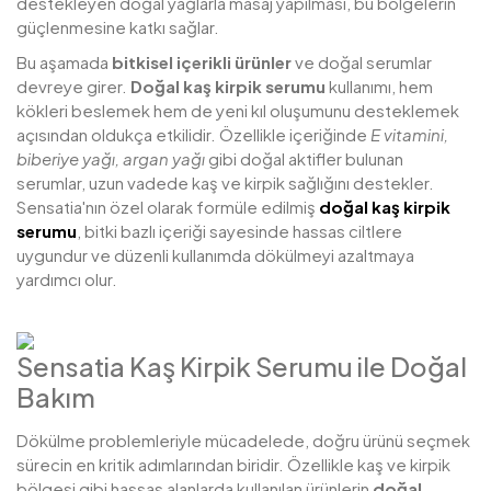
destekleyen doğal yağlarla masaj yapılması, bu bölgelerin
güçlenmesine katkı sağlar.
Bu aşamada
bitkisel içerikli ürünler
ve doğal serumlar
devreye girer.
Doğal kaş kirpik serumu
kullanımı, hem
kökleri beslemek hem de yeni kıl oluşumunu desteklemek
açısından oldukça etkilidir. Özellikle içeriğinde
E vitamini,
biberiye yağı, argan yağı
gibi doğal aktifler bulunan
serumlar, uzun vadede kaş ve kirpik sağlığını destekler.
Sensatia'nın özel olarak formüle edilmiş
doğal kaş kirpik
serumu
, bitki bazlı içeriği sayesinde hassas ciltlere
uygundur ve düzenli kullanımda dökülmeyi azaltmaya
yardımcı olur.
Sensatia Kaş Kirpik Serumu ile Doğal
Bakım
Dökülme problemleriyle mücadelede, doğru ürünü seçmek
sürecin en kritik adımlarından biridir. Özellikle kaş ve kirpik
bölgesi gibi hassas alanlarda kullanılan ürünlerin
doğal