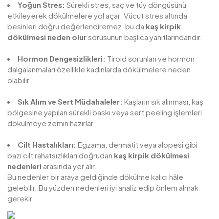
Yoğun Stres:
Sürekli stres, saç ve tüy döngüsünü
etkileyerek dökülmelere yol açar. Vücut stres altında
besinleri doğru değerlendiremez, bu da
kaş kirpik
dökülmesi neden olur
sorusunun başlıca yanıtlarındandır.
Hormon Dengesizlikleri:
Tiroid sorunları ve hormon
dalgalanmaları özellikle kadınlarda dökülmelere neden
olabilir.
Sık Alım ve Sert Müdahaleler:
Kaşların sık alınması, kaş
bölgesine yapılan sürekli baskı veya sert peeling işlemleri
dökülmeye zemin hazırlar.
Cilt Hastalıkları:
Egzama, dermatit veya alopesi gibi
bazı cilt rahatsızlıkları doğrudan
kaş kirpik dökülmesi
nedenleri
arasında yer alır.
Bu nedenler bir araya geldiğinde dökülme kalıcı hâle
gelebilir. Bu yüzden nedenleri iyi analiz edip önlem almak
gerekir.