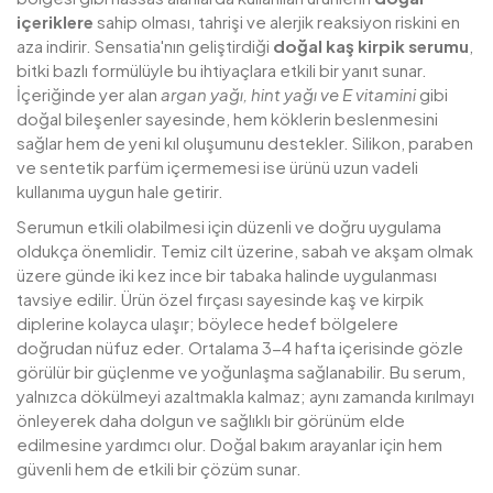
içeriklere
sahip olması, tahrişi ve alerjik reaksiyon riskini en
aza indirir. Sensatia'nın geliştirdiği
doğal kaş kirpik serumu
,
bitki bazlı formülüyle bu ihtiyaçlara etkili bir yanıt sunar.
İçeriğinde yer alan
argan yağı, hint yağı ve E vitamini
gibi
doğal bileşenler sayesinde, hem köklerin beslenmesini
sağlar hem de yeni kıl oluşumunu destekler. Silikon, paraben
ve sentetik parfüm içermemesi ise ürünü uzun vadeli
kullanıma uygun hale getirir.
Serumun etkili olabilmesi için düzenli ve doğru uygulama
oldukça önemlidir. Temiz cilt üzerine, sabah ve akşam olmak
üzere günde iki kez ince bir tabaka halinde uygulanması
tavsiye edilir. Ürün özel fırçası sayesinde kaş ve kirpik
diplerine kolayca ulaşır; böylece hedef bölgelere
doğrudan nüfuz eder. Ortalama 3-4 hafta içerisinde gözle
görülür bir güçlenme ve yoğunlaşma sağlanabilir. Bu serum,
yalnızca dökülmeyi azaltmakla kalmaz; aynı zamanda kırılmayı
önleyerek daha dolgun ve sağlıklı bir görünüm elde
edilmesine yardımcı olur. Doğal bakım arayanlar için hem
güvenli hem de etkili bir çözüm sunar.