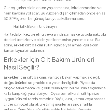
Güneş ışınları cildin erken yaşlanmasına, lekelenmesine ve
nem kaybına yol açar. Bu yüzden dışarı çıkmadan önce en az
30 SPF içeren bir güneş koruyucu kullanmalısınız.
Haftalık Bakımı Unutmayın
Haftada bir kez peeling veya arındırıcı maske uygulamak, ölü
derileri temizler ve cildin yenilenmesine yardımcı olur. Bu
adım,
erkek cilt bakım rutini
içinde yer alması gereken
tamamlayıcı bir bakımdır.
Erkekler İçin Cilt Bakım Ürünleri
Nasıl Seçilir?
Erkekler için cilt bakımı
, yalnızca bakım yapmakla değil,
doğru ürünleri seçmekle de yakından ilgilidir. Piyasada
birçok farklı marka ve içerik bulunuyor; bu da ürün seçiminde
kafa karışıklığı yaratabiliyor. Oysa temel kural, cilt tipinize
uygun ürünleri tercih etmektir. Yağlı, kuru, karma veya hassas
ciltler için özel olarak üretilmiş ürünler arasında farklar
bulunur. Örneğin, yağlı cilde sahip biri için jel formda