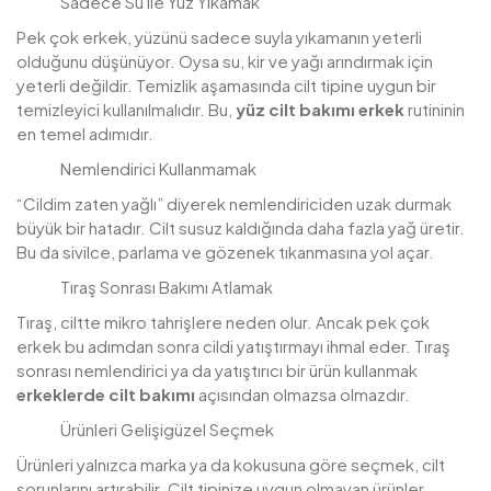
Sadece Su ile Yüz Yıkamak
Pek çok erkek, yüzünü sadece suyla yıkamanın yeterli
olduğunu düşünüyor. Oysa su, kir ve yağı arındırmak için
yeterli değildir. Temizlik aşamasında cilt tipine uygun bir
temizleyici kullanılmalıdır. Bu,
yüz cilt bakımı erkek
rutininin
en temel adımıdır.
Nemlendirici Kullanmamak
“Cildim zaten yağlı” diyerek nemlendiriciden uzak durmak
büyük bir hatadır. Cilt susuz kaldığında daha fazla yağ üretir.
Bu da sivilce, parlama ve gözenek tıkanmasına yol açar.
Tıraş Sonrası Bakımı Atlamak
Tıraş, ciltte mikro tahrişlere neden olur. Ancak pek çok
erkek bu adımdan sonra cildi yatıştırmayı ihmal eder. Tıraş
sonrası nemlendirici ya da yatıştırıcı bir ürün kullanmak
erkeklerde cilt bakımı
açısından olmazsa olmazdır.
Ürünleri Gelişigüzel Seçmek
Ürünleri yalnızca marka ya da kokusuna göre seçmek, cilt
sorunlarını artırabilir. Cilt tipinize uygun olmayan ürünler