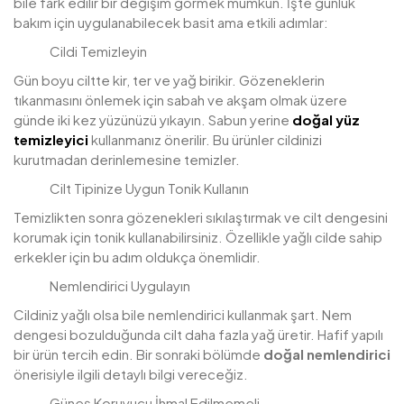
bile fark edilir bir değişim görmek mümkün. İşte günlük
bakım için uygulanabilecek basit ama etkili adımlar:
Cildi Temizleyin
Gün boyu ciltte kir, ter ve yağ birikir. Gözeneklerin
tıkanmasını önlemek için sabah ve akşam olmak üzere
günde iki kez yüzünüzü yıkayın. Sabun yerine
doğal yüz
temizleyici
kullanmanız önerilir. Bu ürünler cildinizi
kurutmadan derinlemesine temizler.
Cilt Tipinize Uygun Tonik Kullanın
Temizlikten sonra gözenekleri sıkılaştırmak ve cilt dengesini
korumak için tonik kullanabilirsiniz. Özellikle yağlı cilde sahip
erkekler için bu adım oldukça önemlidir.
Nemlendirici Uygulayın
Cildiniz yağlı olsa bile nemlendirici kullanmak şart. Nem
dengesi bozulduğunda cilt daha fazla yağ üretir. Hafif yapılı
bir ürün tercih edin. Bir sonraki bölümde
doğal nemlendirici
önerisiyle ilgili detaylı bilgi vereceğiz.
Güneş Koruyucu İhmal Edilmemeli