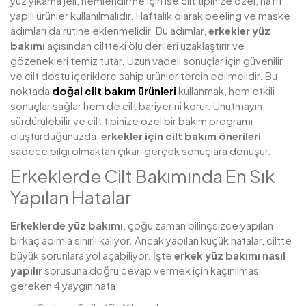
yüz yıkama jeli, nemlendirme için ise cilt tipinize özel, hafif
yapılı ürünler kullanılmalıdır. Haftalık olarak peeling ve maske
adımları da rutine eklenmelidir. Bu adımlar,
erkekler yüz
bakımı
açısından ciltteki ölü derileri uzaklaştırır ve
gözenekleri temiz tutar. Uzun vadeli sonuçlar için güvenilir
ve cilt dostu içeriklere sahip ürünler tercih edilmelidir. Bu
noktada
doğal cilt bakım ürünleri
kullanmak, hem etkili
sonuçlar sağlar hem de cilt bariyerini korur. Unutmayın,
sürdürülebilir ve cilt tipinize özel bir bakım programı
oluşturduğunuzda,
erkekler için cilt bakım önerileri
sadece bilgi olmaktan çıkar, gerçek sonuçlara dönüşür.
Erkeklerde Cilt Bakımında En Sık
Yapılan Hatalar
Erkeklerde yüz bakımı
, çoğu zaman bilinçsizce yapılan
birkaç adımla sınırlı kalıyor. Ancak yapılan küçük hatalar, ciltte
büyük sorunlara yol açabiliyor. İşte
erkek yüz bakımı nasıl
yapılır
sorusuna doğru cevap vermek için kaçınılması
gereken 4 yaygın hata: