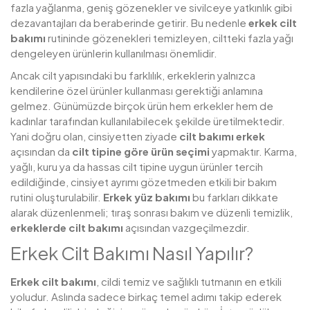
fazla yağlanma, geniş gözenekler ve sivilceye yatkınlık gibi
dezavantajları da beraberinde getirir. Bu nedenle
erkek cilt
bakımı
rutininde gözenekleri temizleyen, ciltteki fazla yağı
dengeleyen ürünlerin kullanılması önemlidir.
Ancak cilt yapısındaki bu farklılık, erkeklerin yalnızca
kendilerine özel ürünler kullanması gerektiği anlamına
gelmez. Günümüzde birçok ürün hem erkekler hem de
kadınlar tarafından kullanılabilecek şekilde üretilmektedir.
Yani doğru olan, cinsiyetten ziyade
cilt bakımı erkek
açısından da
cilt tipine göre ürün seçimi
yapmaktır. Karma,
yağlı, kuru ya da hassas cilt tipine uygun ürünler tercih
edildiğinde, cinsiyet ayrımı gözetmeden etkili bir bakım
rutini oluşturulabilir.
Erkek yüz bakımı
bu farkları dikkate
alarak düzenlenmeli; tıraş sonrası bakım ve düzenli temizlik,
erkeklerde cilt bakımı
açısından vazgeçilmezdir.
Erkek Cilt Bakımı Nasıl Yapılır?
Erkek cilt bakımı
, cildi temiz ve sağlıklı tutmanın en etkili
yoludur. Aslında sadece birkaç temel adımı takip ederek