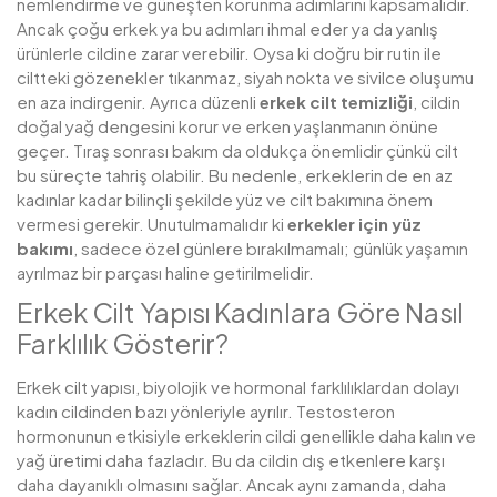
nemlendirme ve güneşten korunma adımlarını kapsamalıdır.
Ancak çoğu erkek ya bu adımları ihmal eder ya da yanlış
ürünlerle cildine zarar verebilir. Oysa ki doğru bir rutin ile
ciltteki gözenekler tıkanmaz, siyah nokta ve sivilce oluşumu
en aza indirgenir. Ayrıca düzenli
erkek cilt temizliği
, cildin
doğal yağ dengesini korur ve erken yaşlanmanın önüne
geçer. Tıraş sonrası bakım da oldukça önemlidir çünkü cilt
bu süreçte tahriş olabilir. Bu nedenle, erkeklerin de en az
kadınlar kadar bilinçli şekilde yüz ve cilt bakımına önem
vermesi gerekir. Unutulmamalıdır ki
erkekler için yüz
bakımı
, sadece özel günlere bırakılmamalı; günlük yaşamın
ayrılmaz bir parçası haline getirilmelidir.
Erkek Cilt Yapısı Kadınlara Göre Nasıl
Farklılık Gösterir?
Erkek cilt yapısı, biyolojik ve hormonal farklılıklardan dolayı
kadın cildinden bazı yönleriyle ayrılır. Testosteron
hormonunun etkisiyle erkeklerin cildi genellikle daha kalın ve
yağ üretimi daha fazladır. Bu da cildin dış etkenlere karşı
daha dayanıklı olmasını sağlar. Ancak aynı zamanda, daha