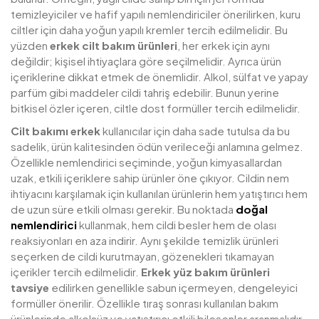
temizleyiciler ve hafif yapılı nemlendiriciler önerilirken, kuru
ciltler için daha yoğun yapılı kremler tercih edilmelidir. Bu
yüzden
erkek cilt bakım ürünleri
, her erkek için aynı
değildir; kişisel ihtiyaçlara göre seçilmelidir. Ayrıca ürün
içeriklerine dikkat etmek de önemlidir. Alkol, sülfat ve yapay
parfüm gibi maddeler cildi tahriş edebilir. Bunun yerine
bitkisel özler içeren, ciltle dost formüller tercih edilmelidir.
Cilt bakımı erkek
kullanıcılar için daha sade tutulsa da bu
sadelik, ürün kalitesinden ödün verileceği anlamına gelmez.
Özellikle nemlendirici seçiminde, yoğun kimyasallardan
uzak, etkili içeriklere sahip ürünler öne çıkıyor. Cildin nem
ihtiyacını karşılamak için kullanılan ürünlerin hem yatıştırıcı hem
de uzun süre etkili olması gerekir. Bu noktada
doğal
nemlendirici
kullanmak, hem cildi besler hem de olası
reaksiyonları en aza indirir. Aynı şekilde temizlik ürünleri
seçerken de cildi kurutmayan, gözenekleri tıkamayan
içerikler tercih edilmelidir.
Erkek yüz bakım ürünleri
tavsiye
edilirken genellikle sabun içermeyen, dengeleyici
formüller önerilir. Özellikle tıraş sonrası kullanılan bakım
ürünlerinde alkolsüz ve yatıştırıcı etkili bileşenler aranmalıdır.