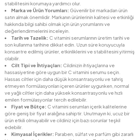
stabilitesini korumaya yardımcı olur.
Marka ve Ürün Yorumları:
Güvenilir bir markadan ürün
satın almak önemlidir. Markanın ürünlerinin kalitesi ve etkinliği
hakkında bilgi sahibi olmak için ürün yorumlarını ve
değerlendirmelerini inceleyin.
Tarih ve Tazelik:
C vitamini serumlarının üretim tarihi ve
son kullanma tarihine dikkat edin. Uzun süre koruyucuyla
konsantre edilmiş ürünler, etkinliklerini ve stabilitesini yitirmiş
olabilir.
Cilt Tipi ve İhtiyaçları:
Cildinizin ihtiyaçlarına ve
hassasiyetine göre uygun bir C vitamini serumu seçin.
Hassas ciltler için daha düşük konsantrasyonlu ve tahriş
etmeyen formülasyonları içeren ürünler uygunken, normal
ve yağlı ciltler için daha yüksek konsantrasyonlu ve hızlı
emilen formülasyonlar tercih edilebilir.
Fiyat ve Bütçe:
C vitamini serumları içerik kalitelerine
göre geniş bir fiyat aralığına sahiptir. Unutmayın ki, ucuz bir
ürün etkili olmayabilir ve cildiniz için bazı sorunlar teşkil
edebilir.
Kimyasal İçerikler:
Paraben, sülfat ve parfüm gibi zararlı