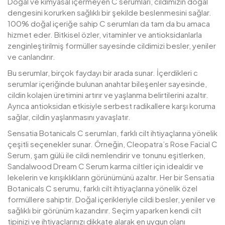
Doğal ve kimyasal içermeyen C serumları, cildimizin doğal
dengesini korurken sağlıklı bir şekilde beslenmesini sağlar.
100% doğal içeriğe sahip C serumları da tam da bu amaca
hizmet eder. Bitkisel özler, vitaminler ve antioksidanlarla
zenginleştirilmiş formüller sayesinde cildimizi besler, yeniler
ve canlandırır.
Bu serumlar, birçok faydayı bir arada sunar. İçerdikleri c
serumlar içeriğinde bulunan anahtar bileşenler sayesinde,
cildin kolajen üretimini artırır ve yaşlanma belirtilerini azaltır.
Ayrıca antioksidan etkisiyle serbest radikallere karşı koruma
sağlar, cildin yaşlanmasını yavaşlatır.
Sensatia Botanicals C serumları, farklı cilt ihtiyaçlarına yönelik
çeşitli seçenekler sunar. Örneğin, Cleopatra’s Rose Facial C
Serum, şam gülü ile cildi nemlendirir ve tonunu eşitlerken,
Sandalwood Dream C Serum karma ciltler için idealdir ve
lekelerin ve kırışıklıkların görünümünü azaltır. Her bir Sensatia
Botanicals C serumu, farklı cilt ihtiyaçlarına yönelik özel
formüllere sahiptir. Doğal içerikleriyle cildi besler, yeniler ve
sağlıklı bir görünüm kazandırır. Seçim yaparken kendi cilt
tipinizi ve ihtiyaçlarınızı dikkate alarak en uygun olanı