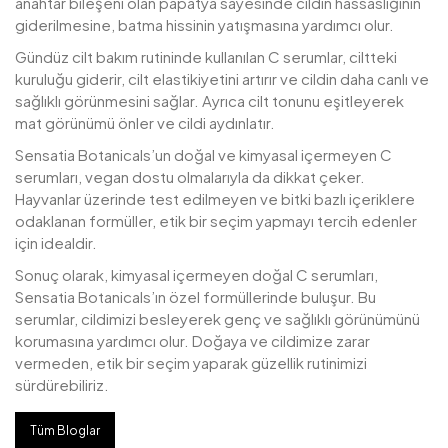
anahtar bileşeni olan papatya sayesinde cildin hassaslığının
giderilmesine, batma hissinin yatışmasına yardımcı olur.
Gündüz cilt bakım rutininde kullanılan C serumlar, ciltteki
kuruluğu giderir, cilt elastikiyetini artırır ve cildin daha canlı ve
sağlıklı görünmesini sağlar. Ayrıca cilt tonunu eşitleyerek
mat görünümü önler ve cildi aydınlatır.
Sensatia Botanicals’un doğal ve kimyasal içermeyen C
serumları, vegan dostu olmalarıyla da dikkat çeker.
Hayvanlar üzerinde test edilmeyen ve bitki bazlı içeriklere
odaklanan formüller, etik bir seçim yapmayı tercih edenler
için idealdir.
Sonuç olarak, kimyasal içermeyen doğal C serumları,
Sensatia Botanicals’ın özel formüllerinde buluşur. Bu
serumlar, cildimizi besleyerek genç ve sağlıklı görünümünü
korumasına yardımcı olur. Doğaya ve cildimize zarar
vermeden, etik bir seçim yaparak güzellik rutinimizi
sürdürebiliriz.
Tüm Bloglar