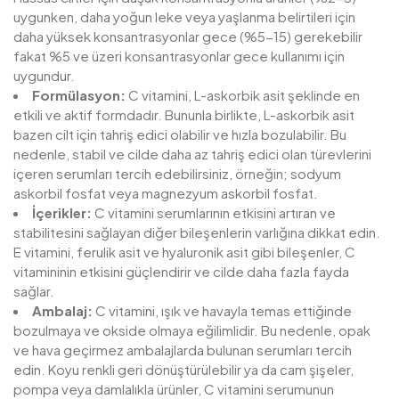
uygunken, daha yoğun leke veya yaşlanma belirtileri için
daha yüksek konsantrasyonlar gece (%5-15) gerekebilir
fakat %5 ve üzeri konsantrasyonlar gece kullanımı için
uygundur.
Formülasyon:
C vitamini, L-askorbik asit şeklinde en
etkili ve aktif formdadır. Bununla birlikte, L-askorbik asit
bazen cilt için tahriş edici olabilir ve hızla bozulabilir. Bu
nedenle, stabil ve cilde daha az tahriş edici olan türevlerini
içeren serumları tercih edebilirsiniz, örneğin; sodyum
askorbil fosfat veya magnezyum askorbil fosfat.
İçerikler:
C vitamini serumlarının etkisini artıran ve
stabilitesini sağlayan diğer bileşenlerin varlığına dikkat edin.
E vitamini, ferulik asit ve hyaluronik asit gibi bileşenler, C
vitamininin etkisini güçlendirir ve cilde daha fazla fayda
sağlar.
Ambalaj:
C vitamini, ışık ve havayla temas ettiğinde
bozulmaya ve okside olmaya eğilimlidir. Bu nedenle, opak
ve hava geçirmez ambalajlarda bulunan serumları tercih
edin. Koyu renkli geri dönüştürülebilir ya da cam şişeler,
pompa veya damlalıkla ürünler, C vitamini serumunun