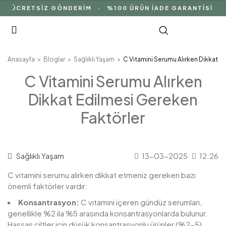
ÜCRETSİZ GÖNDERİM · %100 ÜRÜN İADE GARANTİSİ · DO
Anasayfa
Bloglar
Sağlıklı Yaşam
C Vitamini Serumu Alırken Dikkat E
C Vitamini Serumu Alırken
Dikkat Edilmesi Gereken
Faktörler
Sağlıklı Yaşam
13-03-2025
12:26
C vitamini serumu alırken dikkat etmeniz gereken bazı
önemli faktörler vardır:
Konsantrasyon:
C vitamini içeren gündüz serumları,
genellikle %2 ila %5 arasında konsantrasyonlarda bulunur.
Hassas ciltler için düşük konsantrasyonlu ürünler (%2-5)