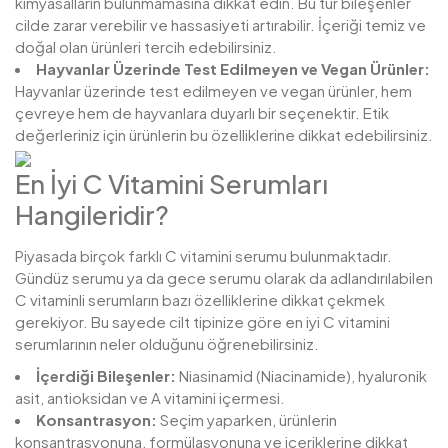
kimyasalların bulunmamasına dikkat edin. Bu tür bileşenler
cilde zarar verebilir ve hassasiyeti artırabilir. İçeriği temiz ve
doğal olan ürünleri tercih edebilirsiniz.
Hayvanlar Üzerinde Test Edilmeyen ve Vegan Ürünler:
Hayvanlar üzerinde test edilmeyen ve vegan ürünler, hem
çevreye hem de hayvanlara duyarlı bir seçenektir. Etik
değerleriniz için ürünlerin bu özelliklerine dikkat edebilirsiniz.
En İyi C Vitamini Serumları
Hangileridir?
Piyasada birçok farklı C vitamini serumu bulunmaktadır.
Gündüz serumu ya da gece serumu olarak da adlandırılabilen
C vitaminli serumların bazı özelliklerine dikkat çekmek
gerekiyor. Bu sayede cilt tipinize göre en iyi C vitamini
serumlarının neler olduğunu öğrenebilirsiniz.
İçerdiği Bileşenler:
Niasinamid (Niacinamide), hyaluronik
asit, antioksidan ve A vitamini içermesi.
Konsantrasyon:
Seçim yaparken, ürünlerin
konsantrasyonuna, formülasyonuna ve içeriklerine dikkat