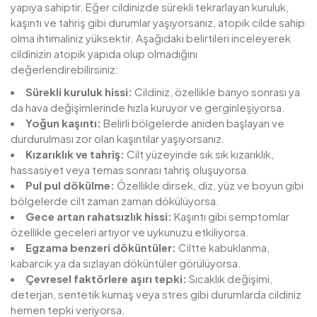
yapıya sahiptir. Eğer cildinizde sürekli tekrarlayan kuruluk,
kaşıntı ve tahriş gibi durumlar yaşıyorsanız, atopik cilde sahip
olma ihtimaliniz yüksektir. Aşağıdaki belirtileri inceleyerek
cildinizin atopik yapıda olup olmadığını
değerlendirebilirsiniz:
Sürekli kuruluk hissi:
Cildiniz, özellikle banyo sonrası ya
da hava değişimlerinde hızla kuruyor ve gerginleşiyorsa.
Yoğun kaşıntı:
Belirli bölgelerde aniden başlayan ve
durdurulması zor olan kaşıntılar yaşıyorsanız.
Kızarıklık ve tahriş:
Cilt yüzeyinde sık sık kızarıklık,
hassasiyet veya temas sonrası tahriş oluşuyorsa.
Pul pul dökülme:
Özellikle dirsek, diz, yüz ve boyun gibi
bölgelerde cilt zaman zaman dökülüyorsa.
Gece artan rahatsızlık hissi:
Kaşıntı gibi semptomlar
özellikle geceleri artıyor ve uykunuzu etkiliyorsa.
Egzama benzeri döküntüler:
Ciltte kabuklanma,
kabarcık ya da sızlayan döküntüler görülüyorsa.
Çevresel faktörlere aşırı tepki:
Sıcaklık değişimi,
deterjan, sentetik kumaş veya stres gibi durumlarda cildiniz
hemen tepki veriyorsa.