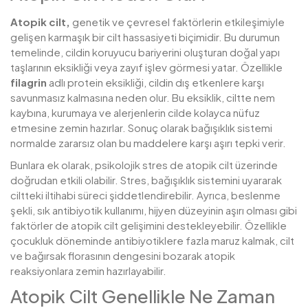
Atopik cilt,
genetik ve çevresel faktörlerin etkileşimiyle
gelişen karmaşık bir cilt hassasiyeti biçimidir. Bu durumun
temelinde, cildin koruyucu bariyerini oluşturan doğal yapı
taşlarının eksikliği veya zayıf işlev görmesi yatar. Özellikle
filagrin
adlı protein eksikliği, cildin dış etkenlere karşı
savunmasız kalmasına neden olur. Bu eksiklik, ciltte nem
kaybına, kurumaya ve alerjenlerin cilde kolayca nüfuz
etmesine zemin hazırlar. Sonuç olarak bağışıklık sistemi
normalde zararsız olan bu maddelere karşı aşırı tepki verir.
Bunlara ek olarak, psikolojik stres de atopik cilt üzerinde
doğrudan etkili olabilir. Stres, bağışıklık sistemini uyararak
ciltteki iltihabi süreci şiddetlendirebilir. Ayrıca, beslenme
şekli, sık antibiyotik kullanımı, hijyen düzeyinin aşırı olması gibi
faktörler de atopik cilt gelişimini destekleyebilir. Özellikle
çocukluk döneminde antibiyotiklere fazla maruz kalmak, cilt
ve bağırsak florasının dengesini bozarak atopik
reaksiyonlara zemin hazırlayabilir.
Atopik Cilt Genellikle Ne Zaman