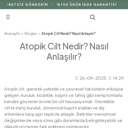
RETSİZ GÖNDERİM · %100 ÜRÜN İADE GARANTİSİ · DOĞA
Anasayfa
Bloglar
Atopik Cilt Nedir? Nasıl Anlaşılır?
Atopik Cilt Nedir? Nasıl
Anlaşılır?
26-09-2025
14:29
Atopik cilt, genetik yatkınlık ve çevresel faktörlerin etkisiyle
gelişen, kuruluk, kızarıklık, kaşıntı ve tahriş gibi semptomlarla
kendini gösteren kronik bir cilt hassasiyetidir. Genellikle
ciltte inatçı kuruluk, dönemsel kaşıntı atakları ve dış
etkenlere karşı aşırı tepki ile anlaşılır. Belirtiler mevsimsel
değişimlerde veya stres gibi durumlarda belirginleşebilir ve
dikkatli gözlemle fark edilmesi mümkündür.