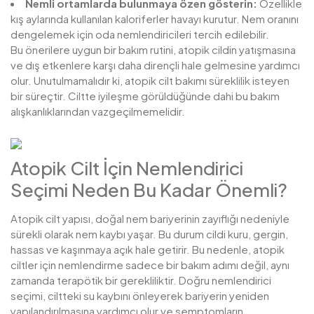
Nemli ortamlarda bulunmaya özen gösterin:
Özellikle
kış aylarında kullanılan kaloriferler havayı kurutur. Nem oranını
dengelemek için oda nemlendiricileri tercih edilebilir.
Bu önerilere uygun bir bakım rutini, atopik cildin yatışmasına
ve dış etkenlere karşı daha dirençli hale gelmesine yardımcı
olur. Unutulmamalıdır ki, atopik cilt bakımı süreklilik isteyen
bir süreçtir. Ciltte iyileşme görüldüğünde dahi bu bakım
alışkanlıklarından vazgeçilmemelidir.
Atopik Cilt İçin Nemlendirici
Seçimi Neden Bu Kadar Önemli?
Atopik cilt yapısı, doğal nem bariyerinin zayıflığı nedeniyle
sürekli olarak nem kaybı yaşar. Bu durum cildi kuru, gergin,
hassas ve kaşınmaya açık hale getirir. Bu nedenle, atopik
ciltler için nemlendirme sadece bir bakım adımı değil, aynı
zamanda terapötik bir gerekliliktir. Doğru nemlendirici
seçimi, ciltteki su kaybını önleyerek bariyerin yeniden
yapılandırılmasına yardımcı olur ve semptomların