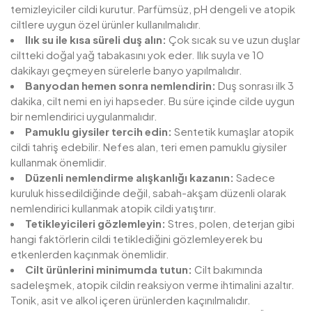
temizleyiciler cildi kurutur. Parfümsüz, pH dengeli ve atopik
ciltlere uygun özel ürünler kullanılmalıdır.
Ilık su ile kısa süreli duş alın:
Çok sıcak su ve uzun duşlar
ciltteki doğal yağ tabakasını yok eder. Ilık suyla ve 10
dakikayı geçmeyen sürelerle banyo yapılmalıdır.
Banyodan hemen sonra nemlendirin:
Duş sonrası ilk 3
dakika, cilt nemi en iyi hapseder. Bu süre içinde cilde uygun
bir nemlendirici uygulanmalıdır.
Pamuklu giysiler tercih edin:
Sentetik kumaşlar atopik
cildi tahriş edebilir. Nefes alan, teri emen pamuklu giysiler
kullanmak önemlidir.
Düzenli nemlendirme alışkanlığı kazanın:
Sadece
kuruluk hissedildiğinde değil, sabah-akşam düzenli olarak
nemlendirici kullanmak atopik cildi yatıştırır.
Tetikleyicileri gözlemleyin:
Stres, polen, deterjan gibi
hangi faktörlerin cildi tetiklediğini gözlemleyerek bu
etkenlerden kaçınmak önemlidir.
Cilt ürünlerini minimumda tutun:
Cilt bakımında
sadeleşmek, atopik cildin reaksiyon verme ihtimalini azaltır.
Tonik, asit ve alkol içeren ürünlerden kaçınılmalıdır.