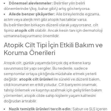
Dönemsel alevlenmeler:
Belirtiler yılın belirli
dönemlerinde \(kış, bahar gibi\) artış gösteriyorsa.
Ailede benzer şikâyetler:
Aile bireylerinde egzama,
astım veya alerjik rinit gibi atopik hastalıklar varsa.
Bu belirtilerden birkaçını düzenli olarak yaşıyorsanız, cilt
tipiniz
atopik cilt
olabilir. Ancak kesin tanı için dermatoloji
uzmanına başvurmanız önemlidir.
Atopik Cilt Tipi İçin Etkili Bakım ve
Koruma Önerileri
Atopik cilt, günlük yaşamda birçok dış etkene karşı
savunmasız bir yapı sergiler. Bu nedenle, sadece
semptomlar ortaya çıktığında müdahale etmek yeterli
değildir;
atopik cilt ürünleri
ile sürekli ve düzenli bakım,
cildi korumanın en etkili yoludur. Cilt bariyerini onarmak,
tahrişi önlemek ve kaşıntıyı azaltmak için geliştirilen bakım
yöntemleri, atopik cilde sahip kişilerin yaşam kalitesini
doğrudan artırabilir.
Nazik temizlik ürünleri tercih edin:
Sabun ve SLS içeren