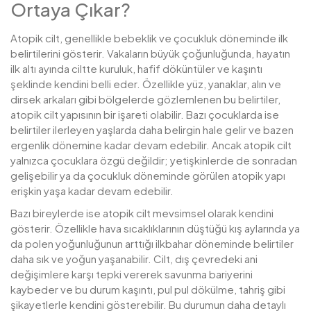
Ortaya Çıkar?
Atopik cilt, genellikle bebeklik ve çocukluk döneminde ilk
belirtilerini gösterir. Vakaların büyük çoğunluğunda, hayatın
ilk altı ayında ciltte kuruluk, hafif döküntüler ve kaşıntı
şeklinde kendini belli eder. Özellikle yüz, yanaklar, alın ve
dirsek arkaları gibi bölgelerde gözlemlenen bu belirtiler,
atopik cilt yapısının bir işareti olabilir. Bazı çocuklarda ise
belirtiler ilerleyen yaşlarda daha belirgin hale gelir ve bazen
ergenlik dönemine kadar devam edebilir. Ancak atopik cilt
yalnızca çocuklara özgü değildir; yetişkinlerde de sonradan
gelişebilir ya da çocukluk döneminde görülen atopik yapı
erişkin yaşa kadar devam edebilir.
Bazı bireylerde ise atopik cilt mevsimsel olarak kendini
gösterir. Özellikle hava sıcaklıklarının düştüğü kış aylarında ya
da polen yoğunluğunun arttığı ilkbahar döneminde belirtiler
daha sık ve yoğun yaşanabilir. Cilt, dış çevredeki ani
değişimlere karşı tepki vererek savunma bariyerini
kaybeder ve bu durum kaşıntı, pul pul dökülme, tahriş gibi
şikayetlerle kendini gösterebilir. Bu durumun daha detaylı