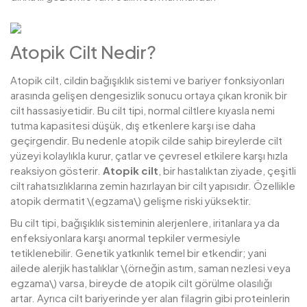
Atopik Cilt Nedir?
Atopik cilt, cildin bağışıklık sistemi ve bariyer fonksiyonları
arasında gelişen dengesizlik sonucu ortaya çıkan kronik bir
cilt hassasiyetidir. Bu cilt tipi, normal ciltlere kıyasla nemi
tutma kapasitesi düşük, dış etkenlere karşı ise daha
geçirgendir. Bu nedenle atopik cilde sahip bireylerde cilt
yüzeyi kolaylıkla kurur, çatlar ve çevresel etkilere karşı hızla
reaksiyon gösterir.
Atopik cilt
, bir hastalıktan ziyade, çeşitli
cilt rahatsızlıklarına zemin hazırlayan bir cilt yapısıdır. Özellikle
atopik dermatit \(egzama\) gelişme riski yüksektir.
Bu cilt tipi, bağışıklık sisteminin alerjenlere, iritanlara ya da
enfeksiyonlara karşı anormal tepkiler vermesiyle
tetiklenebilir. Genetik yatkınlık temel bir etkendir; yani
ailede alerjik hastalıklar \(örneğin astım, saman nezlesi veya
egzama\) varsa, bireyde de atopik cilt görülme olasılığı
artar. Ayrıca cilt bariyerinde yer alan filagrin gibi proteinlerin