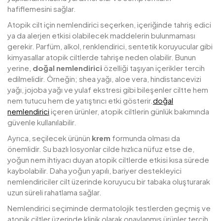
hafiflemesini sağlar.
Atopik cilt için nemlendirici seçerken, içeriğinde tahriş edici
ya da alerjen etkisi olabilecek maddelerin bulunmaması
gerekir. Parfüm, alkol, renklendirici, sentetik koruyucular gibi
kimyasallar atopik ciltlerde tahrişe neden olabilir. Bunun
yerine,
doğal nemlendirici
özelliği taşıyan içerikler tercih
edilmelidir. Örneğin; shea yağı, aloe vera, hindistancevizi
yağı, jojoba yağı ve yulaf ekstresi gibi bileşenler ciltte hem
nem tutucu hem de yatıştırıcı etki gösterir.
doğal
nemlendirici
içeren ürünler, atopik ciltlerin günlük bakımında
güvenle kullanılabilir.
Ayrıca, seçilecek ürünün
krem
formunda olması da
önemlidir. Su bazlı losyonlar cilde hızlıca nüfuz etse de,
yoğun nem ihtiyacı duyan atopik ciltlerde etkisi kısa sürede
kaybolabilir. Daha yoğun yapılı, bariyer destekleyici
nemlendiriciler cilt üzerinde koruyucu bir tabaka oluşturarak
uzun süreli rahatlama sağlar.
Nemlendirici seçiminde dermatolojik testlerden geçmiş ve
atopik ciltler üzerinde klinik olarak onaylanmış ürünler tercih